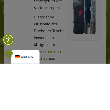
Stadtgebiet die
Vorfahrt regelt.
Polski
Historische
Originale der
Español
Dachauer Tracht
Italiano
lassen sich
Français
übrigens im
English
Bezirksmuseum
Deutsch
Dachau
aus
nächster Nähe
bestaunen. Dort
wird sichtbar, wie
viel Arbeit,
Material und
Können in jedem
einzelnen Stück