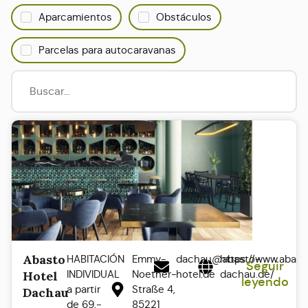
Aparcamientos
Obstáculos
Parcelas para autocaravanas
Abasto
HABITACIÓN
Emmy-
dachau@abasto-
https://www.abast
Seguir
INDIVIDUAL
Noether-
hotel.de
dachau.de/
Hotel
leyendo
a partir
Straße 4,
Dachau
de 69,-
85221