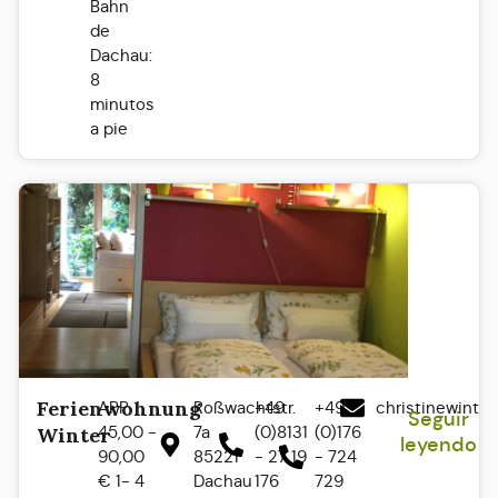
Bahn
de
Dachau:
8
minutos
a pie
Ferienwohnung
APP
Roßwachtstr.
+49
+49
christinewinte
Seguir
45,00 -
7a
(0)8131
(0)176
Winter
leyendo
90,00
85221
- 27 19
- 724
€ 1- 4
Dachau
176
729