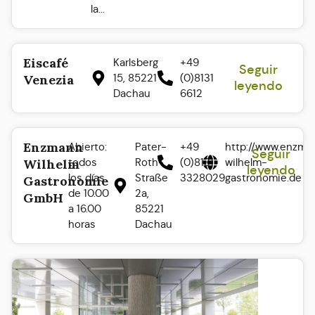
la...
Eiscafé
Karlsberg
+49
Seguir
15, 85221
(0)8131
Venezia
leyendo
Dachau
6612
Enzmann
Abierto:
Pater-
+49
http://www.enzma
Seguir
todos
Roth-
(0)8131
wilhelm-
Wilhelm
leyendo
los días
Straße
3328029
gastronomie.de
Gastronomie
de 10.00
2a,
GmbH
a 16.00
85221
horas
Dachau