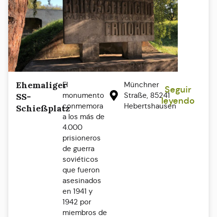
Ehemaliger
El
Münchner
Seguir
monumento
Straße, 85241
SS-
leyendo
conmemora
Hebertshausen
Schießplatz
a los más de
4.000
prisioneros
de guerra
soviéticos
que fueron
asesinados
en 1941 y
1942 por
miembros de