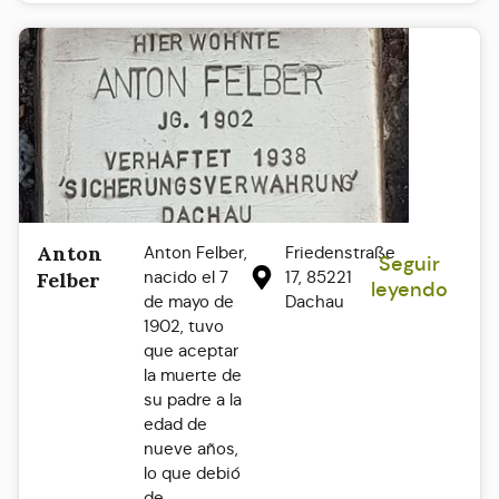
Anton
Anton Felber,
Friedenstraße
Seguir
nacido el 7
17, 85221
Felber
leyendo
de mayo de
Dachau
1902, tuvo
que aceptar
la muerte de
su padre a la
edad de
nueve años,
lo que debió
de...