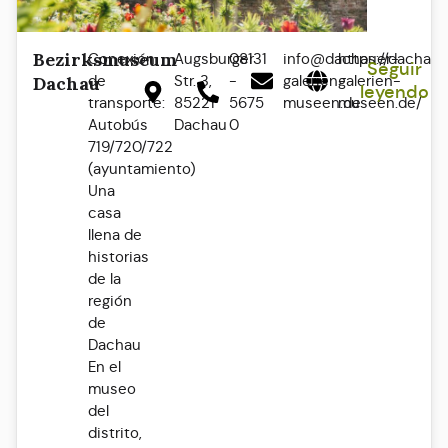
Bezirksmuseum
Conexión
Augsburger
08131
info@dachauer-
https://dachaue
Seguir
de
Str. 3,
-
galerien-
galerien-
Dachau
leyendo
transporte:
85221
5675
museen.de
museen.de/
Autobús
Dachau
0
719/720/722
(ayuntamiento)
Una
casa
llena de
historias
de la
región
de
Dachau
En el
museo
del
distrito,