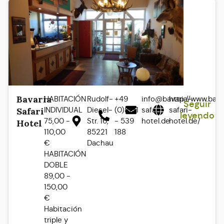
Bavaria
HABITACIÓN
Rudolf-
+49
info@bavaria-
http://www.bava
Seguir
INDIVIDUAL
Diesel-
(0)8131
safari-
safari-
Safari
leyendo
75,00 -
Str. 16,
- 539
hotel.de
hotel.de/
Hotel
110,00
85221
188
€
Dachau
HABITACIÓN
DOBLE
89,00 -
150,00
€
Habitación
triple y