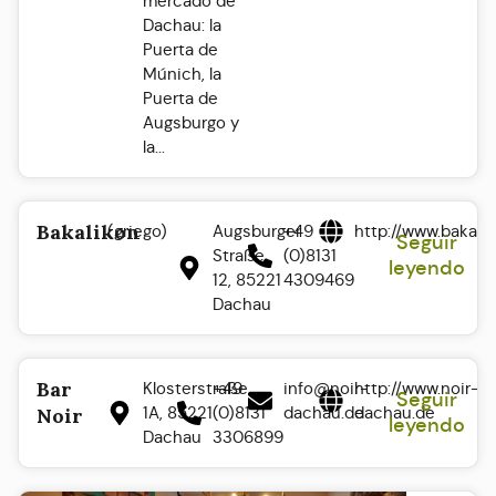
mercado de
Dachau: la
Puerta de
Múnich, la
Puerta de
Augsburgo y
la...
Bakalikon
(griego)
Augsburger
+49
http://www.bakali
Seguir
Straße
(0)8131
leyendo
12, 85221
4309469
Dachau
Bar
Klosterstraße
+49
info@noir-
http://www.noir-
Seguir
1A, 85221
(0)8131
dachau.de
dachau.de
Noir
leyendo
Dachau
3306899