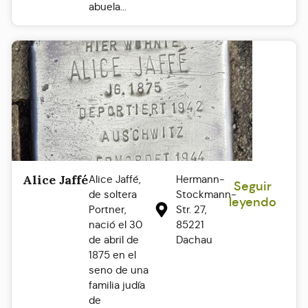
abuela...
Alice Jaffé
Alice Jaffé,
Hermann-
Seguir
de soltera
Stockmann-
leyendo
Portner,
Str. 27,
nació el 30
85221
de abril de
Dachau
1875 en el
seno de una
familia judía
de