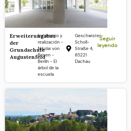
Erweiterungsbau
1er premio y
Geschwister-
Seguir
realización -
Scholl-
der
leyendo
Nikolai von
Straße 4,
Grundschule
Rosen -
85221
Augustenfeld
Berlín - El
Dachau
árbol de la
escuela