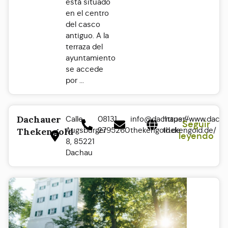
está situado
en el centro
del casco
antiguo. A la
terraza del
ayuntamiento
se accede
por ...
Dachauer
Calle
08131
info@dachauer-
https://www.dach
Seguir
Augsburger
2795260
thekengold.de
thekengold.de/
Thekengold
leyendo
8, 85221
Dachau