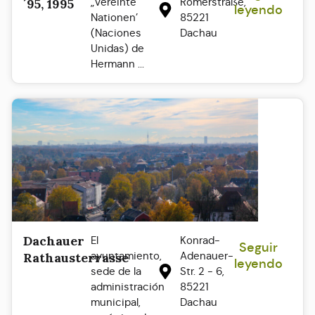
„Vereinte
Römerstraße,
´95, 1995
leyendo
Nationen’
85221
(Naciones
Dachau
Unidas) de
Hermann ...
Dachauer
El
Konrad-
Seguir
ayuntamiento,
Adenauer-
Rathausterrasse
leyendo
sede de la
Str. 2 - 6,
administración
85221
municipal,
Dachau