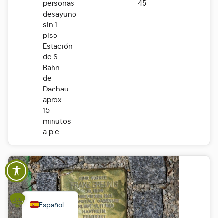
personas
45
desayuno
sin 1
piso
Estación
de S-
Bahn
de
Dachau:
aprox.
15
minutos
Polski
a pie
Italiano
Français
English
Deutsch
Español