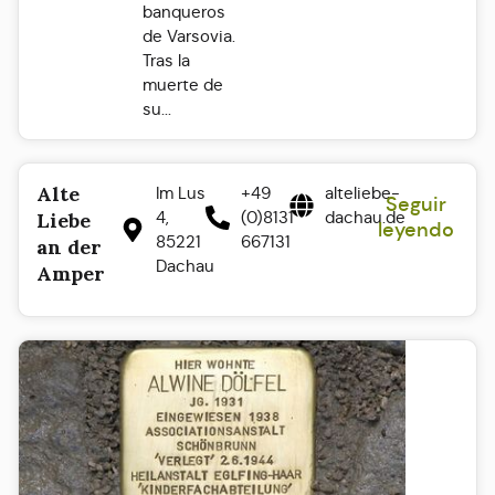
banqueros
de Varsovia.
Tras la
muerte de
su...
Alte
Im Lus
+49
alteliebe-
Seguir
4,
(0)8131
dachau.de
Liebe
leyendo
85221
667131
an der
Dachau
Amper