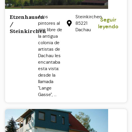
Etzenhausen
A los
Steinkirchen,
Seguir
pintores al
85221
/
leyendo
aire libre de
Dachau
Steinkirchen
la antigua
colonia de
artistas de
Dachau les
encantaba
esta vista:
desde la
llamada
"Lange
Gasse", ...