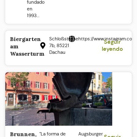
fundado
en
1993...
Biergarten
Schloßstraße
https://www.instagram.co
Seguir
7b, 85221
am
leyendo
Dachau
Wasserturm
Brunnen,
"La forma de
Augsburger