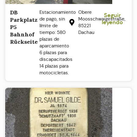
DB
Estacionamiento
Obere
Seguir
de pago, sin
Moosschwaigestraße,
Parkplatz
leyendo
límite de
85221
P5
tiempo: 580
Dachau
Bahnhof
plazas de
Rückseite
aparcamiento
6 plazas para
discapacitados
14 plazas para
motocicletas.