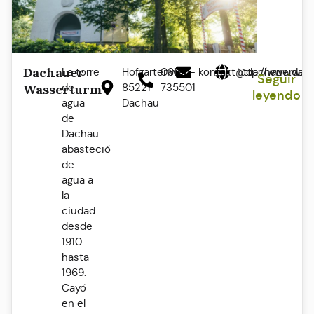
Dachauer
La torre
Hofgartenweg
08131 -
kontakt@dachauerwass
http://www.dac
Seguir
de
85221
735501
Wasserturm
leyendo
agua
Dachau
de
Dachau
abasteció
de
agua a
la
ciudad
desde
1910
hasta
1969.
Cayó
en el