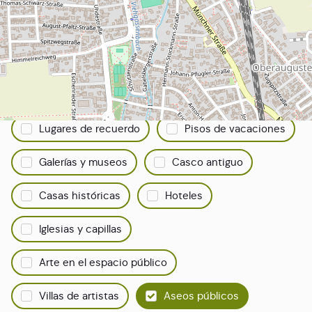
Todo sobre Dachau
Filtra tu búsqueda:
Puntos de vista
Selección de catering
Fuentes y esculturas
Anfitrión de Dachau
Lugares de recuerdo
Pisos de vacaciones
Galerías y museos
Casco antiguo
Casas históricas
Hoteles
Iglesias y capillas
Arte en el espacio público
Villas de artistas
Aseos públicos