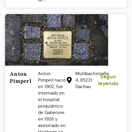
Anton
Anton
Mühlbachstraße
Seguir
Pimperl nació
4, 85221
Pimperl
leyendo
en 1902, fue
Dachau
internado en
el hospital
psiquiátrico
de Gabersee
en 1926 y
asesinado en
Hartheim en