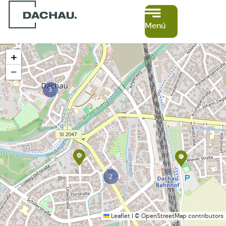
Menú
+
−
3
2
Leaflet
|
©
OpenStreetMap
contributors