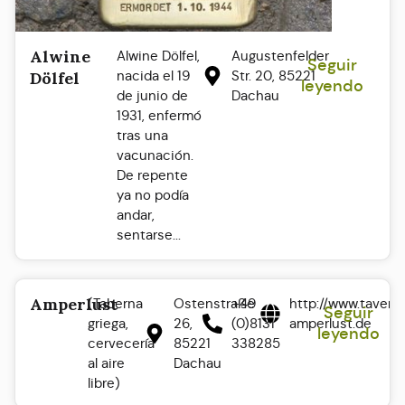
Alwine
Alwine Dölfel,
Augustenfelder
Seguir
nacida el 19
Str. 20, 85221
Dölfel
leyendo
de junio de
Dachau
1931, enfermó
tras una
vacunación.
De repente
ya no podía
andar,
sentarse...
Amperlust
(Taberna
Ostenstraße
+49
http://www.tavern
Seguir
griega,
26,
(0)8131
amperlust.de
leyendo
cervecería
85221
338285
al aire
Dachau
libre)