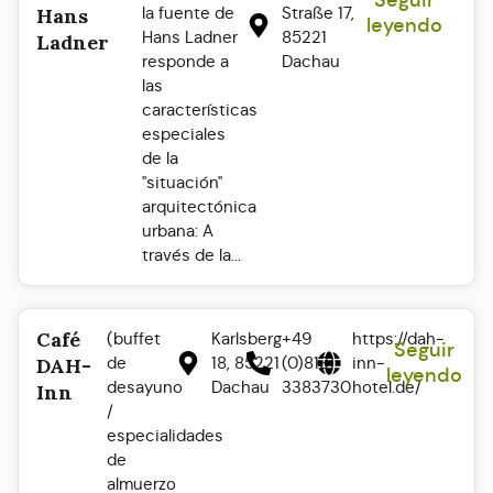
Seguir
la fuente de
Straße 17,
Hans
leyendo
Hans Ladner
85221
Ladner
responde a
Dachau
las
características
especiales
de la
"situación"
arquitectónica
urbana: A
través de la...
Café
(buffet
Karlsberg
+49
https://dah-
Seguir
de
18, 85221
(0)8131
inn-
DAH-
leyendo
desayuno
Dachau
3383730
hotel.de/
Inn
/
especialidades
de
almuerzo