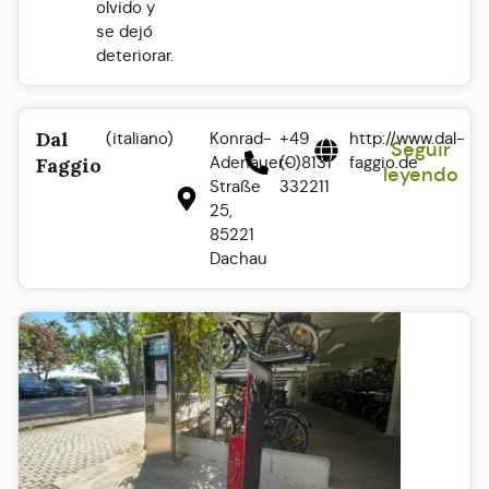
olvido y
se dejó
deteriorar.
Dal
(italiano)
Konrad-
+49
http://www.dal-
Seguir
Adenauer-
(0)8131
faggio.de
Faggio
leyendo
Straße
332211
25,
85221
Dachau