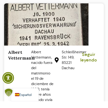
Albert
Albert
Schleißheimer
Seguir
Polski
Vettermann,
Str. 149,
Vettermann
leyendo
nacido fuera
85221
Italiano
del
Dachau
Français
matrimonio
el 19 de
English
diciembre de
Deutsch
1900, tenía
nueve años
Español
cuando vivía
con su