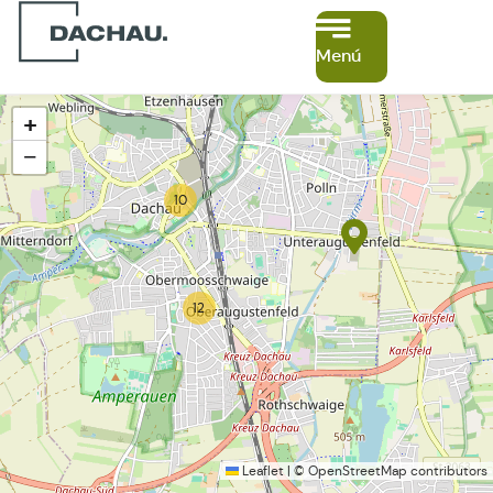
Menú
+
−
10
12
Leaflet
|
©
OpenStreetMap
contributors