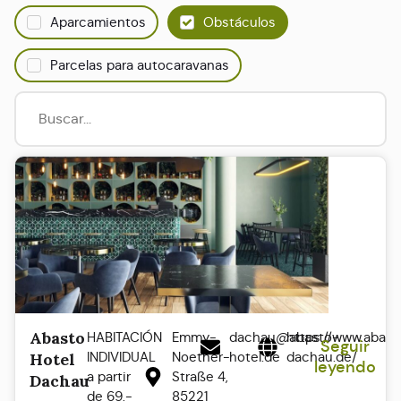
Aparcamientos
Obstáculos
Parcelas para autocaravanas
Abasto
HABITACIÓN
Emmy-
dachau@abasto-
https://www.abast
Seguir
INDIVIDUAL
Noether-
hotel.de
dachau.de/
Hotel
leyendo
a partir
Straße 4,
Dachau
de 69,-
85221