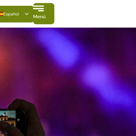
Español
Menú
Deutsch
English
Français
Italiano
Polski