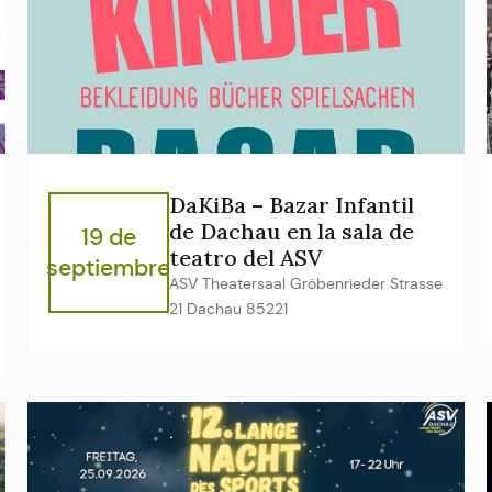
DaKiBa – Bazar Infantil
de Dachau en la sala de
19 de
teatro del ASV
septiembre
ASV Theatersaal Gröbenrieder Strasse
21 Dachau 85221