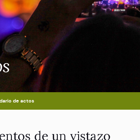
os
dario de actos
entos de un vistazo