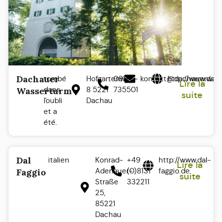
Dachauer
tombé
Hofgartenweg
08131 -
kontakt@dachauerwass
http://www.dac
Lire la
dans
8 5221
735501
Wasserturm
suite
l'oubli
Dachau
et a
été.
Dal
italien
Konrad-
+49
http://www.dal-
Lire la
Adenauer-
(0)8131
faggio.de
Faggio
suite
Straße
332211
25,
85221
Dachau