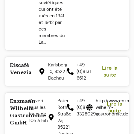
soviétiques
qui ont été
tués en 1941
et 1942 par
des
membres du
La...
Eiscafé
Karlsberg
+49
Lire la
15, 85221
(0)8131
Venezia
suite
Dachau
6612
Enzmann
Ouvert :
Pater-
+49
http://www.enzma
Lire la
tous les
Roth-
(0)8131
wilhelm-
Wilhelm
suite
jours de
Straße
3328029
gastronomie.de
Gastronomie
10h à 16h
2a,
GmbH
85221
Dachau