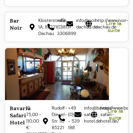
Bar
Klosterstraße
+49
info@noir-
http://www.noir-
Lire la
1A, 85221
(0)8131
dachau.de
dachau.de
Noir
suite
Dachau
3306899
Bavaria
IC
Rudolf-
+49
info@bavaria-
http://www.bava
Lire la
75,00 -
Diesel-
(0)8131
safari-
safari-
Safari
suite
110,00
Str. 16,
- 539
hotel.de
hotel.de/
Hotel
€
85221
188