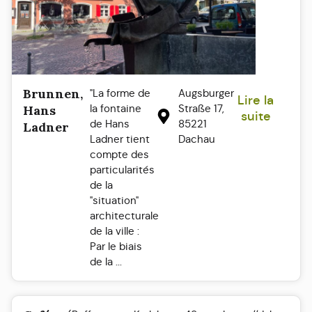
Brunnen,
"La forme de
Augsburger
Lire la
la fontaine
Straße 17,
Hans
suite
de Hans
85221
Ladner
Ladner tient
Dachau
compte des
particularités
de la
"situation"
architecturale
de la ville :
Par le biais
de la ...