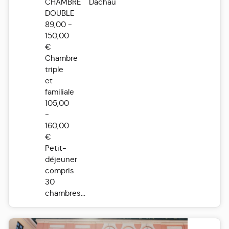
CHAMBRE
Dachau
DOUBLE
89,00 -
150,00
€
Chambre
triple
et
familiale
105,00
-
160,00
€
Petit-
déjeuner
compris
30
chambres...