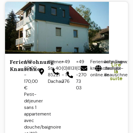
Ferienwohnung
APP
Wiener
+49
+49
Ferienwohnung-
http://www.f
Lire
80,00
Str. 40
(0)8131
(0)171
knauschner@t-
dachau-
Knauschner
la
-
85221
- 14
-270
online.de
knauschner.d
suite
170,00
Dachau
376
73
€
03
Petit-
déjeuner
sans 1
appartement
avec
douche/baignoire