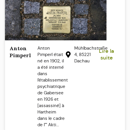
Anton
Anton
Mühlbachstraße
Lire la
Pimperl était
4, 85221
Pimperl
suite
né en 1902, il
Dachau
a été interné
dans
l'établissement
psychiatrique
de Gabersee
en 1926 et
[assassiné] à
Hartheim
dans le cadre
de l"" Akti...