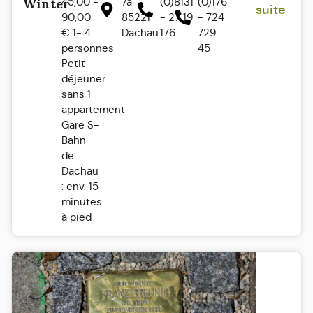
45,00 -
7a
(0)8131
(0)176
Winter
suite
90,00
85221
- 27 19
- 724
€ 1- 4
Dachau
176
729
personnes
45
Petit-
déjeuner
sans 1
appartement
Gare S-
Bahn
de
Dachau
: env. 15
minutes
à pied