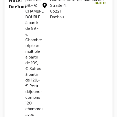
Hotel
suite
69,- €
Straße 4,
Dachau
CHAMBRE
85221
DOUBLE
Dachau
à partir
de 89,-
€
Chambre
triple et
multiple
à partir
de 109,-
€ Suites
à partir
de 129,-
€ Petit-
déjeuner
compris
120
chambres
avec ...