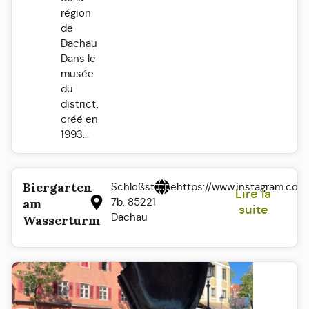
région
de
Dachau
Dans le
musée
du
district,
créé en
1993...
Biergarten
Schloßstraße
https://www.instagram.co
Lire la
7b, 85221
am
suite
Dachau
Wasserturm