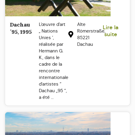
Dachau
L'œuvre d'art
Alte
Lire la
„ Nations
Römerstraße,
´95, 1995
suite
Unies ’,
85221
réalisée par
Dachau
Hermann G.
K., dans le
cadre de la
rencontre
internationale
d'artistes “
Dachau „95 “,
a été ...