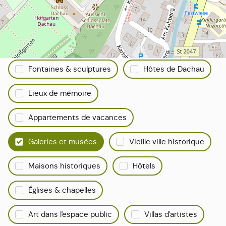
Tout ce qui concerne Dachau
Filtrez votre recherche :
Points de vue
Sélection gastronomie
Fontaines & sculptures
Hôtes de Dachau
Lieux de mémoire
Appartements de vacances
Galeries et musées
Vieille ville historique
Maisons historiques
Hôtels
Églises & chapelles
Art dans l'espace public
Villas d'artistes