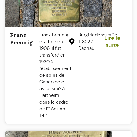
Franz
Franz Breunig
Burgfriedenstraße
Lire la
était né en
1, 85221
Breunig
suite
1906, il fut
Dachau
transféré en
1930 à
l'établissement
de soins de
Gabersee et
assassiné à
Hartheim
dans le cadre
de l"" Action
T4 "...