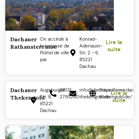
Dachauer
On accède à
Konrad-
Lire la
la terrasse de
Adenauer-
Rathausterrasse
suite
l'hôtel de ville
Str. 2 - 6,
par.
85221
Dachau
Dachauer
Augsburger
08131
info@dachauer-
https://www.dach
Lire la
Str. 8,
2795260
thekengold.de
thekengold.de/
Thekengold
suite
85221
Dachau