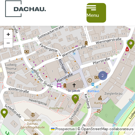
Menu
+
−
2
Prospectus
|
©
OpenStreetMap
collaborateurs