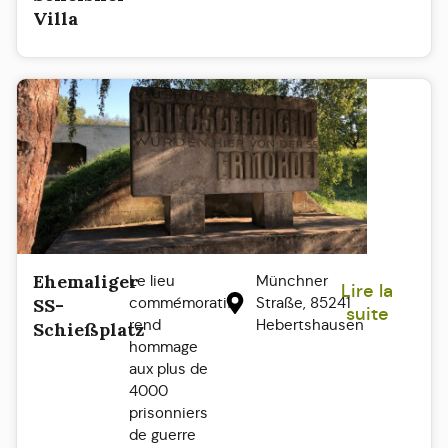
Villa
Ehemaliger
Le lieu
Münchner
Lire la
commémoratif
Straße, 85241
SS-
suite
rend
Hebertshausen
Schießplatz
hommage
aux plus de
4000
prisonniers
de guerre