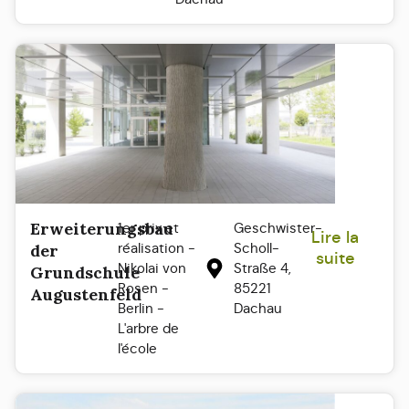
Erweiterungsbau
1er prix et
Geschwister-
Lire la
réalisation -
Scholl-
der
suite
Nikolai von
Straße 4,
Grundschule
Rosen -
85221
Augustenfeld
Berlin -
Dachau
L'arbre de
l'école