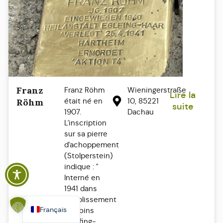
Franz
Franz Röhm
Wieningerstraße
Lire la
était né en
10, 85221
Röhm
suite
1907.
Dachau
L'inscription
Polski
sur sa pierre
Español
d'achoppement
(Stolperstein)
Italiano
indique : "
English
Interné en
1941 dans
Deutsch
l'établissement
Français
de soins
d'Eglfing-