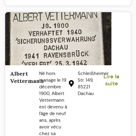
Albert
Né hors
Schleißheimer
Lire la
mariage le 19
Str. 149,
Vettermann
suite
décembre
85221
1900, Albert
Dachau
Vettermann
est devenu à
l'âge de neuf
ans, après
avoir vécu
chez sa