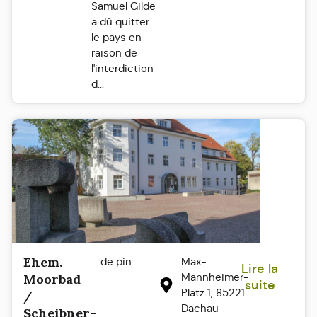
Samuel Gilde
a dû quitter
le pays en
raison de
l'interdiction
d...
Ehem.
... de pin.
Max-
Lire la
Mannheimer-
Moorbad
suite
Platz 1, 85221
/
Dachau
Scheibner-