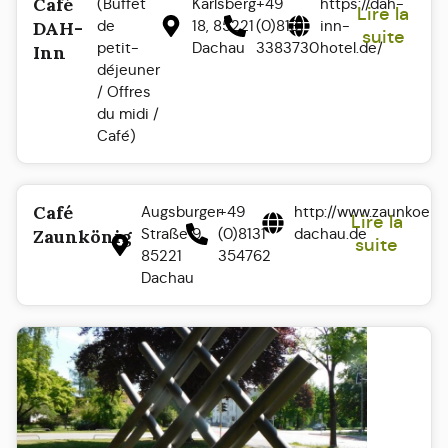
Café
(Buffet
Karlsberg
+49
https://dah-
Lire la
de
18, 85221
(0)8131
inn-
DAH-
suite
petit-
Dachau
3383730
hotel.de/
Inn
déjeuner
/ Offres
du midi /
Café)
Café
Augsburger
+49
http://www.zaunkoeni
Lire la
Straße 9.
(0)8131
dachau.de
Zaunkönig
suite
85221
354762
Dachau