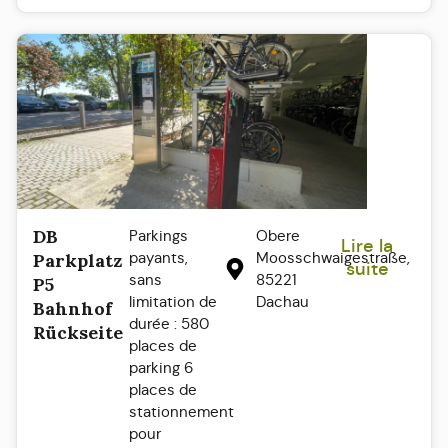
DB
Parkings
Obere
Lire la
payants,
Moosschwaigestraße,
Parkplatz
suite
sans
85221
P5
limitation de
Dachau
Bahnhof
durée : 580
Rückseite
places de
parking 6
places de
stationnement
pour