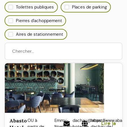
Toilettes publiques
Places de parking
Pierres d'achoppement
Aires de stationnement
Abasto
OU à
Emmy-
dachau@abasto-
https://www.abast
Lire la
partir de
Noether-
hotel.de
dachau.de/