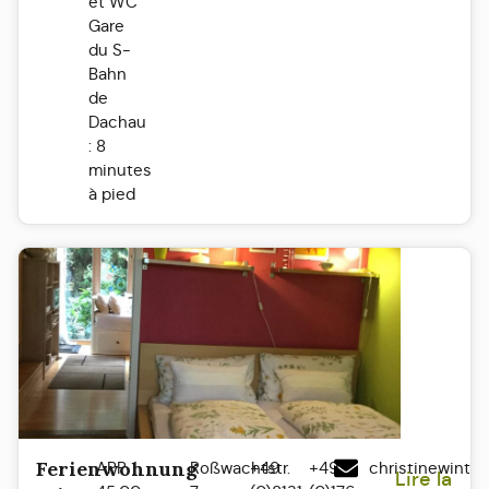
et WC
Gare
du S-
Bahn
de
Dachau
: 8
minutes
à pied
Ferienwohnung
APP
Roßwachtstr.
+49
+49
christinewinte
Lire la