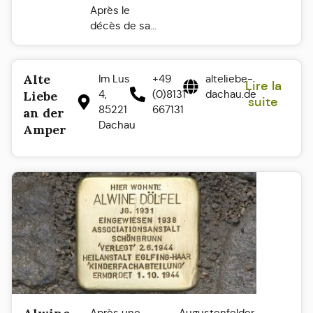
Après le
décès de sa...
Alte
Im Lus
+49
alteliebe-
Lire la
4,
(0)8131
dachau.de
Liebe
suite
85221
667131
an der
Dachau
Amper
Après une
Augustenfelder