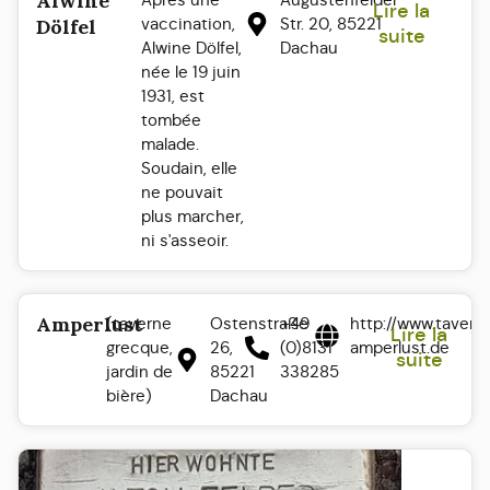
Alwine
Lire la
vaccination,
Str. 20, 85221
Dölfel
suite
Alwine Dölfel,
Dachau
née le 19 juin
1931, est
tombée
malade.
Soudain, elle
ne pouvait
plus marcher,
ni s'asseoir.
Amperlust
(taverne
Ostenstraße
+49
http://www.tavern
Lire la
grecque,
26,
(0)8131
amperlust.de
suite
jardin de
85221
338285
bière)
Dachau