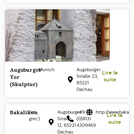
Augsburger
Munich.
Augsburger
Lire la
Straße 23,
Tor
suite
85221
(Skulptur)
Dachau
Bakalikon
(en
Augsburger
+49
http://www.bakali
Lire la
grec)
Straße
(0)8131
suite
12, 85221
4309469
Dachau