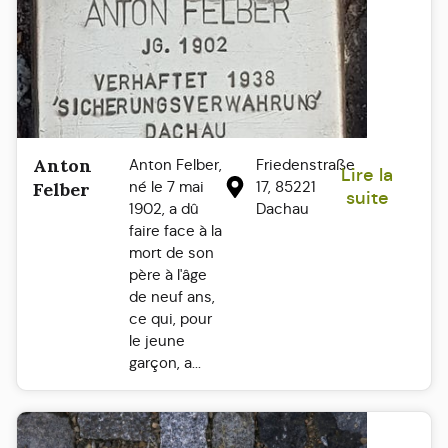
Anton
Anton Felber,
Friedenstraße
Lire la
né le 7 mai
17, 85221
Felber
suite
1902, a dû
Dachau
faire face à la
mort de son
père à l'âge
de neuf ans,
ce qui, pour
le jeune
garçon, a...