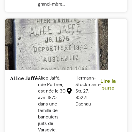
grand-mère...
Alice Jaffé
Alice Jaffé,
Hermann-
Lire la
née Portner,
Stockmann-
suite
est née le 30
Str. 27,
avril 1875
85221
dans une
Dachau
famille de
banquiers
juifs de
Varsovie.