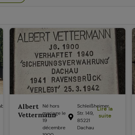
Albert
abasto-
Né hors
Schleißheimer
Lire la
mariage le
Str. 149,
Vettermann
suite
19
85221
décembre
Dachau
1900,