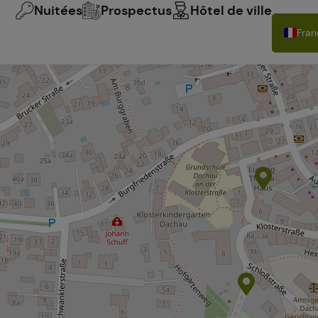
Nuitées
Prospectus
Hôtel de ville
Fran
Deu
Engl
Itali
Espa
Pols