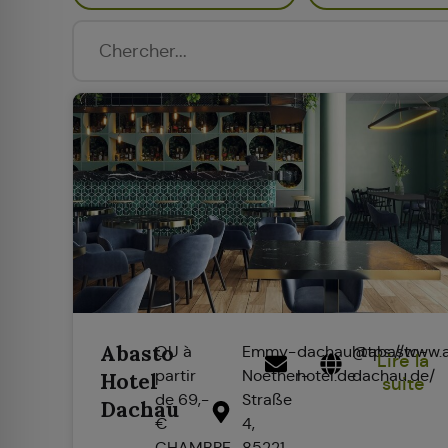
Abasto
OU à
Emmy-
dachau@abasto-
https://www.
Lire la
partir
Noether-
hotel.de
dachau.de/
Hotel
suite
de 69,-
Straße
Dachau
€
4,
CHAMBRE
85221