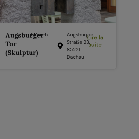
Augsburger
Munich.
Augsburger
Lire la
Straße 23,
Tor
suite
85221
(Skulptur)
Dachau