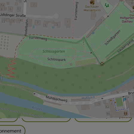
hau
Fontaines & sculptures
Hôtes de Dachau
 et musées
Vieille ville historique
Maisons his
 public
Villas d'artistes
Toilettes publiques
tionnement