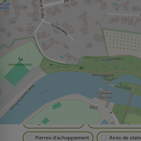
Tout ce qui concerne Dac
Filtrez votre recherche :
Points de vue
Sélection gastronomie
Appartements de vacances
Galeries
Églises & chapelles
Art dans l'espace
Pierres d'achoppement
Aires de sta