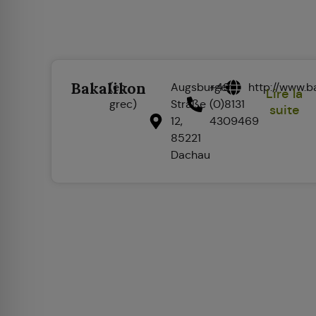
Bakalikon
(en
Augsburger
+49
http://www.b
Lire la
grec)
Straße
(0)8131
suite
12,
4309469
85221
Dachau