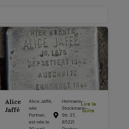
Alice
Alice Jaffé,
Hermann-
Lire la
née
Stockmann-
Jaffé
suite
Portner,
Str. 27,
est née le
85221
30 avril
Dachau