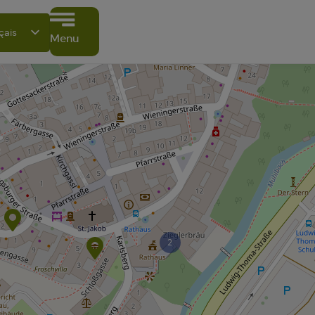
çais
Menu
tsch
ish
ano
ñol
ki
2