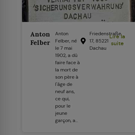
Anton
Anton
Friedenstraße
Lire la
Felber, né
17, 85221
Felber
suite
le 7 mai
Dachau
1902, a dû
faire face à
la mort de
son père à
l'âge de
neuf ans,
ce qui,
pour le
jeune
garçon, a...