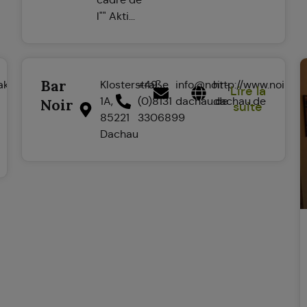
l"" Akti...
Bar
akalikon.de
Klosterstraße
+49
info@noir-
http://www.noir-
Lire la
1A,
(0)8131
dachau.de
dachau.de
Noir
suite
85221
3306899
Dachau