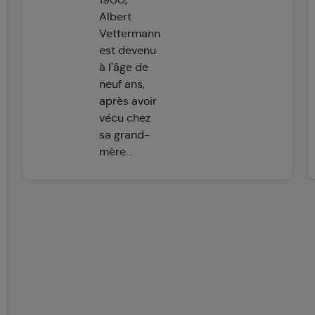
Albert
Vettermann
est devenu
à l'âge de
neuf ans,
après avoir
vécu chez
sa grand-
mère...