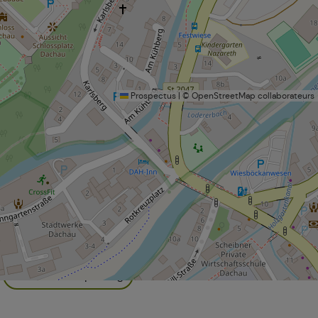
Prospectus
|
©
OpenStreetMap
collaborateurs
Lieux de mémoire
toriques
Hôtels
Places de parking