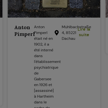
Anton
Anton
Mühlbachstraße
Lire la
Pimperl
4, 85221
Pimperl
suite
était né en
Dachau
1902, il a
été interné
dans
l'établissement
psychiatrique
de
Gabersee
en 1926 et
[assassiné]
à Hartheim
dans le
cadre de