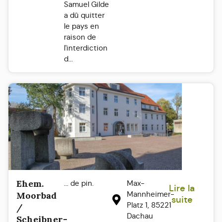
Samuel Gilde
a dû quitter
le pays en
raison de
l'interdiction
d...
Ehem.
... de pin.
Max-
Lire la
Mannheimer-
Moorbad
suite
Platz 1, 85221
/
Dachau
Scheibner-