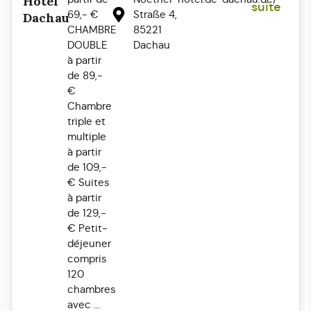
Hotel
suite
69,- €
Straße 4,
Dachau
CHAMBRE
85221
DOUBLE
Dachau
à partir
de 89,-
€
Chambre
triple et
multiple
à partir
de 109,-
€ Suites
à partir
de 129,-
€ Petit-
déjeuner
compris
120
chambres
avec ...