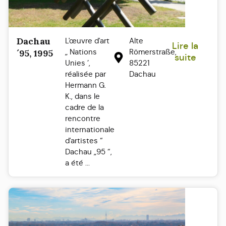
Dachau
L'œuvre d'art
Alte
Lire la
„ Nations
Römerstraße,
´95, 1995
suite
Unies ’,
85221
réalisée par
Dachau
Hermann G.
K., dans le
cadre de la
rencontre
internationale
d'artistes “
Dachau „95 “,
a été ...