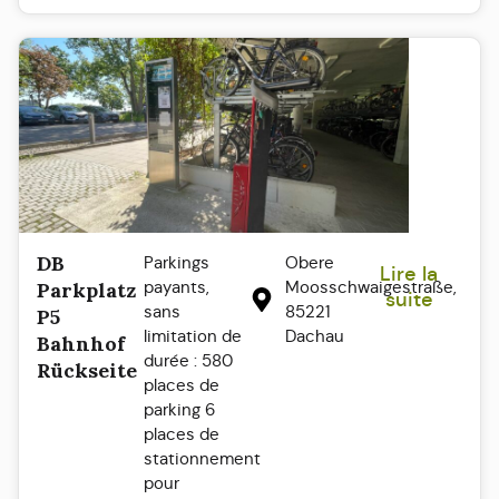
DB
Parkings
Obere
Lire la
payants,
Moosschwaigestraße,
Parkplatz
suite
sans
85221
P5
limitation de
Dachau
Bahnhof
durée : 580
Rückseite
places de
parking 6
places de
stationnement
pour