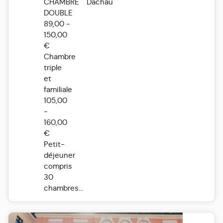
CHAMBRE
Dachau
DOUBLE
89,00 -
150,00
€
Chambre
triple
et
familiale
105,00
-
160,00
€
Petit-
déjeuner
compris
30
chambres...