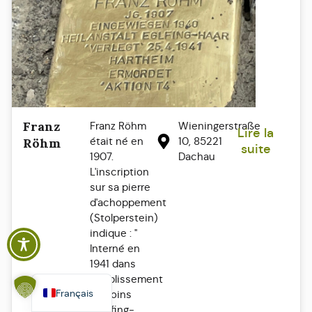
Franz
Franz Röhm
Wieningerstraße
Lire la
était né en
10, 85221
Röhm
suite
1907.
Dachau
L'inscription
Polski
sur sa pierre
Español
d'achoppement
(Stolperstein)
Italiano
indique : "
English
Interné en
1941 dans
Deutsch
l'établissement
Français
de soins
d'Eglfing-