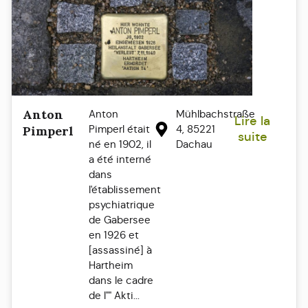
Anton
Anton
Mühlbachstraße
Lire la
Pimperl était
4, 85221
Pimperl
suite
né en 1902, il
Dachau
a été interné
dans
l'établissement
psychiatrique
de Gabersee
en 1926 et
[assassiné] à
Hartheim
dans le cadre
de l"" Akti...