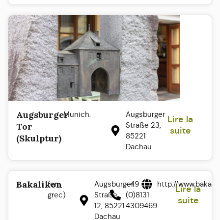
Augsburger
Munich.
Augsburger
Lire la
Straße 23,
Tor
suite
85221
(Skulptur)
Dachau
Bakalikon
(en
Augsburger
+49
http://www.bakali
Lire la
grec)
Straße
(0)8131
suite
12, 85221
4309469
Dachau