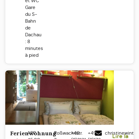
et WC
Gare
du S-
Bahn
de
Dachau
: 8
minutes
à pied
Ferienwohnung
APP
Roßwachtstr.
+49
+49
christinewinte
Lire la