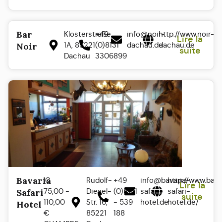
Bar
Klosterstraße
+49
info@noir-
http://www.noir-
Lire la
1A, 85221
(0)8131
dachau.de
dachau.de
Noir
suite
Dachau
3306899
Bavaria
IC
Rudolf-
+49
info@bavaria-
http://www.bava
Lire la
75,00 -
Diesel-
(0)8131
safari-
safari-
Safari
suite
110,00
Str. 16,
- 539
hotel.de
hotel.de/
Hotel
€
85221
188