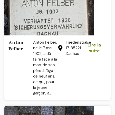
Anton
Anton Felber,
Friedenstraße
Lire la
né le 7 mai
17, 85221
Felber
suite
1902, a dû
Dachau
faire face à la
mort de son
père à l'âge
de neuf ans,
ce qui, pour
le jeune
garçon, a...