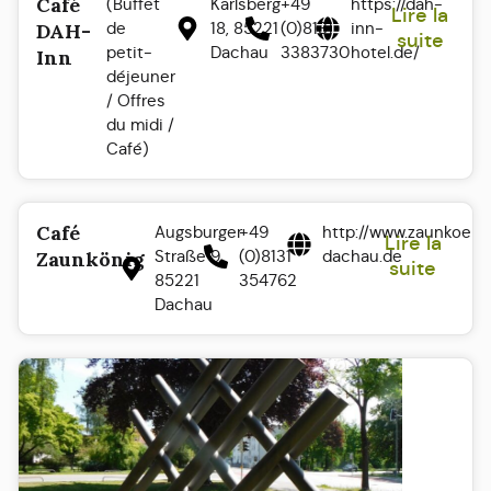
Café
(Buffet
Karlsberg
+49
https://dah-
Lire la
de
18, 85221
(0)8131
inn-
DAH-
suite
petit-
Dachau
3383730
hotel.de/
Inn
déjeuner
/ Offres
du midi /
Café)
Café
Augsburger
+49
http://www.zaunkoeni
Lire la
Straße 9.
(0)8131
dachau.de
Zaunkönig
suite
85221
354762
Dachau