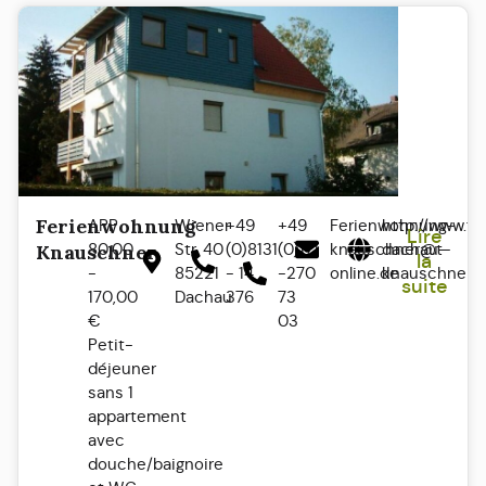
Ferienwohnung
APP
Wiener
+49
+49
Ferienwohnung-
http://www.f
Lire
80,00
Str. 40
(0)8131
(0)171
knauschner@t-
dachau-
Knauschner
la
-
85221
- 14
-270
online.de
knauschner.d
suite
170,00
Dachau
376
73
€
03
Petit-
déjeuner
sans 1
appartement
avec
douche/baignoire