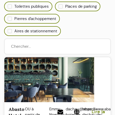
Toilettes publiques
Places de parking
Pierres d'achoppement
Aires de stationnement
Abasto
OU à
Emmy-
dachau@abasto-
https://www.abast
Lire la
partir de
Noether-
hotel.de
dachau.de/