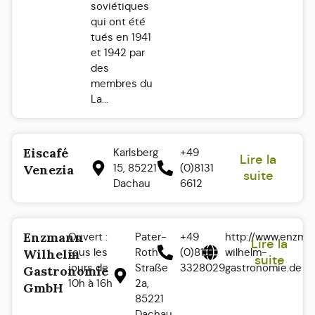
soviétiques
qui ont été
tués en 1941
et 1942 par
des
membres du
La...
Eiscafé
Karlsberg
+49
Lire la
15, 85221
(0)8131
Venezia
suite
Dachau
6612
Enzmann
Ouvert :
Pater-
+49
http://www.enzma
Lire la
tous les
Roth-
(0)8131
wilhelm-
Wilhelm
suite
jours de
Straße
3328029
gastronomie.de
Gastronomie
10h à 16h
2a,
GmbH
85221
Dachau