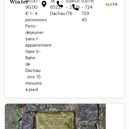
45,00 -
7a
(0)8131
(0)176
Winter
suite
90,00
85221
- 27 19
- 724
€ 1- 4
Dachau
176
729
personnes
45
Petit-
déjeuner
sans 1
appartement
Gare S-
Bahn
de
Dachau
: env. 15
minutes
à pied