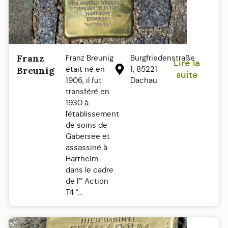
Franz
Franz Breunig
Burgfriedenstraße
Lire la
était né en
1, 85221
Breunig
suite
1906, il fut
Dachau
transféré en
1930 à
l'établissement
de soins de
Gabersee et
assassiné à
Hartheim
dans le cadre
de l"" Action
T4 "...