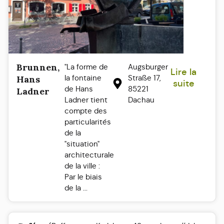
Brunnen,
"La forme de
Augsburger
Lire la
la fontaine
Straße 17,
Hans
suite
de Hans
85221
Ladner
Ladner tient
Dachau
compte des
particularités
de la
"situation"
architecturale
de la ville :
Par le biais
de la ...