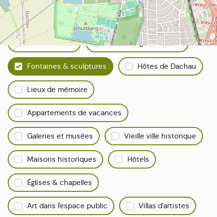
Tout ce qui concerne Dachau
Filtrez votre recherche :
Points de vue
Sélection gastronomie
Fontaines & sculptures
Hôtes de Dachau
Lieux de mémoire
Appartements de vacances
Galeries et musées
Vieille ville historique
Maisons historiques
Hôtels
Églises & chapelles
Art dans l'espace public
Villas d'artistes