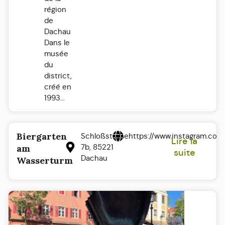
région
de
Dachau
Dans le
musée
du
district,
créé en
1993...
Biergarten
Schloßstraße
https://www.instagram.co
Lire la
7b, 85221
am
suite
Dachau
Wasserturm