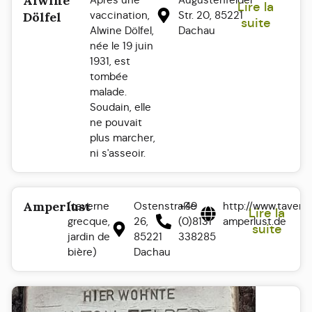
Alwine
Lire la
vaccination,
Str. 20, 85221
Dölfel
suite
Alwine Dölfel,
Dachau
née le 19 juin
1931, est
tombée
malade.
Soudain, elle
ne pouvait
plus marcher,
ni s'asseoir.
Amperlust
(taverne
Ostenstraße
+49
http://www.tavern
Lire la
grecque,
26,
(0)8131
amperlust.de
suite
jardin de
85221
338285
bière)
Dachau