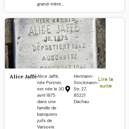
grand-mère...
Alice Jaffé
Alice Jaffé,
Hermann-
Lire la
née Portner,
Stockmann-
suite
est née le 30
Str. 27,
avril 1875
85221
dans une
Dachau
famille de
banquiers
juifs de
Varsovie.