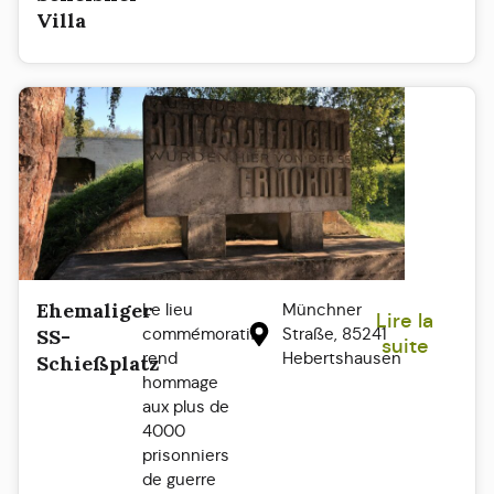
Villa
Ehemaliger
Le lieu
Münchner
Lire la
commémoratif
Straße, 85241
SS-
suite
rend
Hebertshausen
Schießplatz
hommage
aux plus de
4000
prisonniers
de guerre