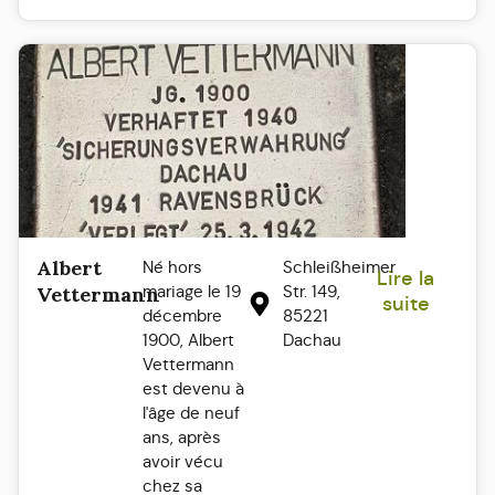
Albert
Né hors
Schleißheimer
Lire la
mariage le 19
Str. 149,
Vettermann
suite
décembre
85221
1900, Albert
Dachau
Vettermann
est devenu à
l'âge de neuf
ans, après
avoir vécu
chez sa