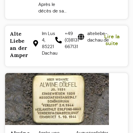
Après le
décès de sa...
Alte
Im Lus
+49
alteliebe-
Lire la
4,
(0)8131
dachau.de
Liebe
suite
85221
667131
an der
Dachau
Amper
Après une
Augustenfelder