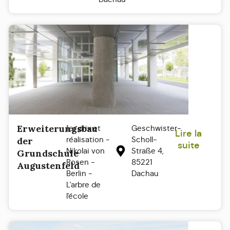
Erweiterungsbau
1er prix et
Geschwister-
Lire la
réalisation -
Scholl-
der
suite
Nikolai von
Straße 4,
Grundschule
Rosen -
85221
Augustenfeld
Berlin -
Dachau
L'arbre de
l'école