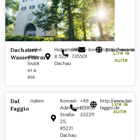
Dachauer
tombé
Hofgartenweg
08131 -
kontakt@dachauerwass
http://www.dac
Lire la
dans
8 5221
735501
Wasserturm
suite
l'oubli
Dachau
et a
été.
Dal
italien
Konrad-
+49
http://www.dal-
Lire la
Adenauer-
(0)8131
faggio.de
Faggio
suite
Straße
332211
25,
85221
Dachau