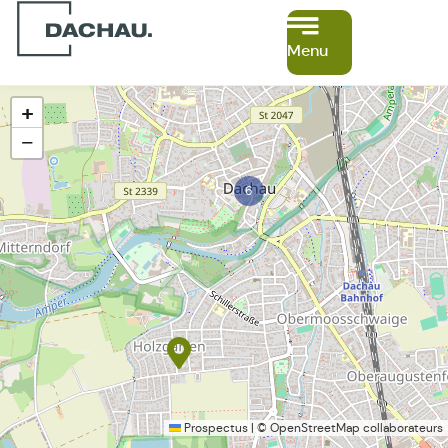
Menu
+
−
6
Prospectus
|
©
OpenStreetMap
collaborateurs