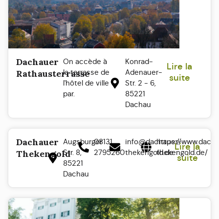
Dachauer
On accède à
Konrad-
Lire la
la terrasse de
Adenauer-
Rathausterrasse
suite
l'hôtel de ville
Str. 2 - 6,
par.
85221
Dachau
Dachauer
Augsburger
08131
info@dachauer-
https://www.dach
Lire la
Str. 8,
2795260
thekengold.de
thekengold.de/
Thekengold
suite
85221
Dachau