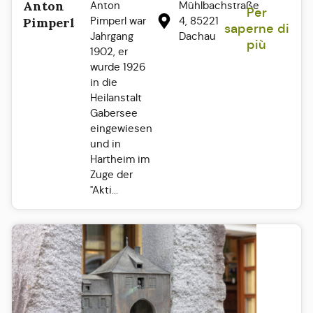
Anton
Anton
Mühlbachstraße
Per
Pimperl war
4, 85221
Pimperl
saperne di
Jahrgang
Dachau
più
1902, er
wurde 1926
in die
Heilanstalt
Gabersee
eingewiesen
und in
Hartheim im
Zuge der
"Akti...