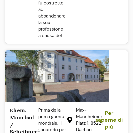
fu costretto
ad
abbandonare
la sua
professione
a causa del...
Ehem.
Prima della
Max-
Per
prima guerra
Mannheimer-
Moorbad
saperne di
mondiale, il
Platz 1, 85221
/
più
sanatorio per
Dachau
Scheibner-