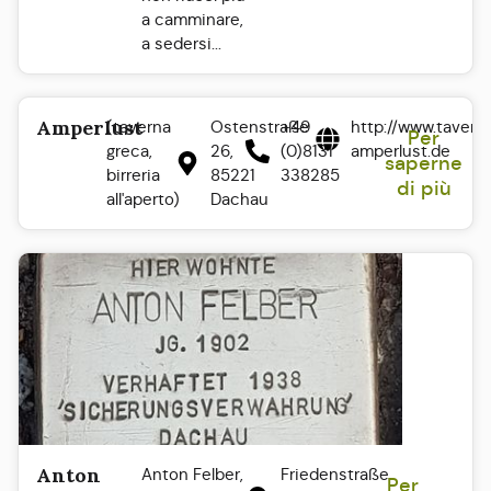
a camminare,
a sedersi...
Amperlust
(taverna
Ostenstraße
+49
http://www.tavern
Per
greca,
26,
(0)8131
amperlust.de
saperne
birreria
85221
338285
di più
all'aperto)
Dachau
Anton
Anton Felber,
Friedenstraße
Per