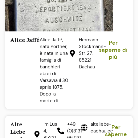
Alice Jaffé
Alice Jaffé,
Hermann-
Per
nata Portner,
Stockmann-
saperne di
è nata in una
Str. 27,
più
famiglia di
85221
banchieri
Dachau
ebrei di
Varsavia il 30
aprile 1875.
Dopo la
morte di...
Alte
Im Lus
+49
alteliebe-
Per
4,
(0)8131
dachau.de
Liebe
saperne
85221
667131