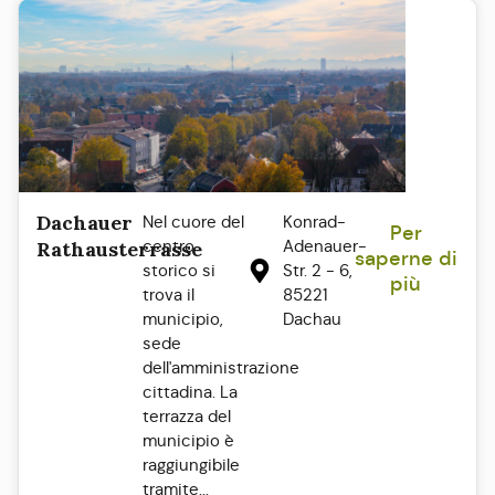
Dachauer
Nel cuore del
Konrad-
Per
centro
Adenauer-
Rathausterrasse
saperne di
storico si
Str. 2 - 6,
più
trova il
85221
municipio,
Dachau
sede
dell'amministrazione
cittadina. La
terrazza del
municipio è
raggiungibile
tramite...