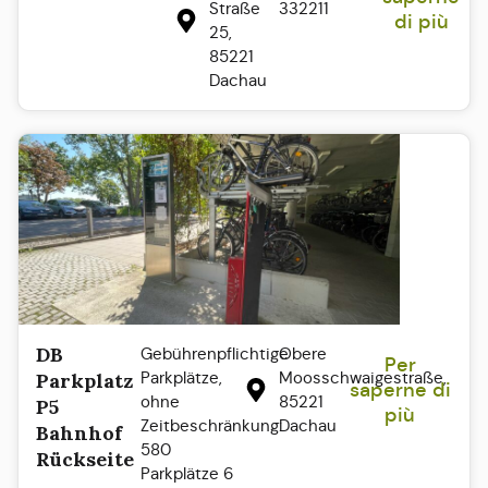
Straße
332211
di più
25,
85221
Dachau
DB
Gebührenpflichtige
Obere
Per
Parkplätze,
Moosschwaigestraße,
Parkplatz
saperne di
ohne
85221
P5
più
Zeitbeschränkung:
Dachau
Bahnhof
580
Rückseite
Parkplätze 6