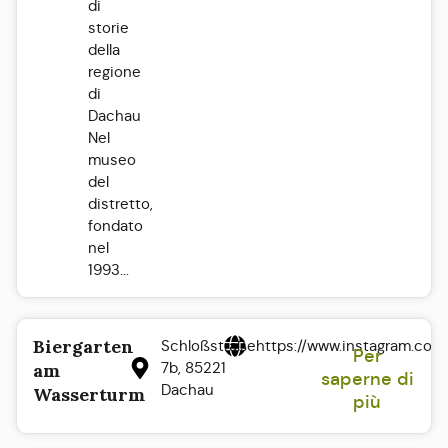
di
storie
della
regione
di
Dachau
Nel
museo
del
distretto,
fondato
nel
1993...
Biergarten
Schloßstraße
https://www.instagram.co
Per
7b, 85221
am
saperne di
Dachau
Wasserturm
più