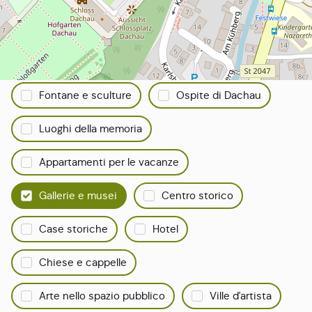
Tutto su Dachau
Filtrare la ricerca:
Punti di vista
Selezione del catering
Fontane e sculture
Ospite di Dachau
Luoghi della memoria
Appartamenti per le vacanze
Gallerie e musei
Centro storico
Case storiche
Hotel
Chiese e cappelle
Arte nello spazio pubblico
Ville d'artista