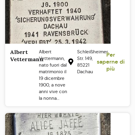
Albert
Albert
Schleißheimer
Per
Vettermann,
Str. 149,
Vettermann
saperne di
nato fuori dal
85221
più
matrimonio il
Dachau
19 dicembre
1900, a nove
anni vive con
la nonna...