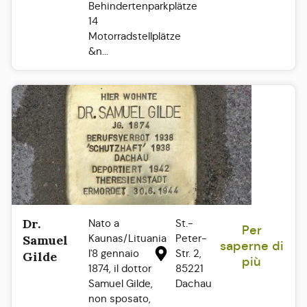
Behindertenparkplätze
14
Motorradstellplätze
&n...
Dr.
Nato a
St.-
Per
Kaunas/Lituania
Peter-
Samuel
saperne di
l'8 gennaio
Str. 2,
Gilde
più
1874, il dottor
85221
Samuel Gilde,
Dachau
non sposato,