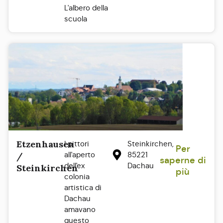
L'albero della
scuola
Etzenhausen
I pittori
Steinkirchen,
Per
all'aperto
85221
/
saperne di
dell'ex
Dachau
Steinkirchen
più
colonia
artistica di
Dachau
amavano
questo