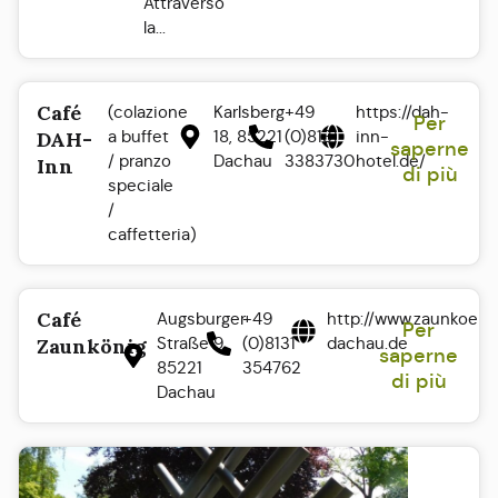
Attraverso
la...
Café
(colazione
Karlsberg
+49
https://dah-
Per
a buffet
18, 85221
(0)8131
inn-
DAH-
saperne
/ pranzo
Dachau
3383730
hotel.de/
Inn
di più
speciale
/
caffetteria)
Café
Augsburger
+49
http://www.zaunkoeni
Per
Straße 9.
(0)8131
dachau.de
Zaunkönig
saperne
85221
354762
di più
Dachau