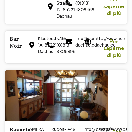
Straße
(0)8131
saperne
12, 85221
4309469
di più
Dachau
Bar
Klosterstraße
+49
info@noir-
http://www.noir-
Per
1A, 85221
(0)8131
dachau.de
dachau.de
Noir
saperne
Dachau
3306899
di più
Bavaria
CAMERA
Rudolf-
+49
info@bavaria-
http://www.bava