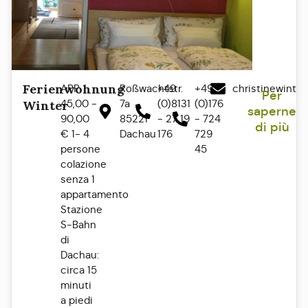
Ferienwohnung
APP
Roßwachtstr.
+49
+49
christinewinte
Per
45,00 -
7a
(0)8131
(0)176
Winter
saperne
90,00
85221
- 27 19
- 724
di più
€ 1- 4
Dachau
176
729
persone
45
colazione
senza 1
appartamento
Stazione
S-Bahn
di
Dachau:
circa 15
minuti
a piedi