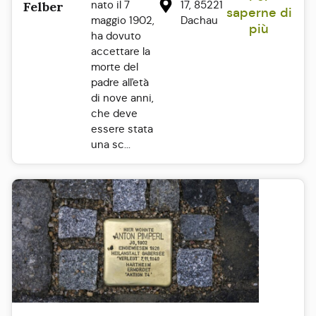
nato il 7
17, 85221
Felber
saperne di
maggio 1902,
Dachau
più
ha dovuto
accettare la
morte del
padre all'età
di nove anni,
che deve
essere stata
una sc...