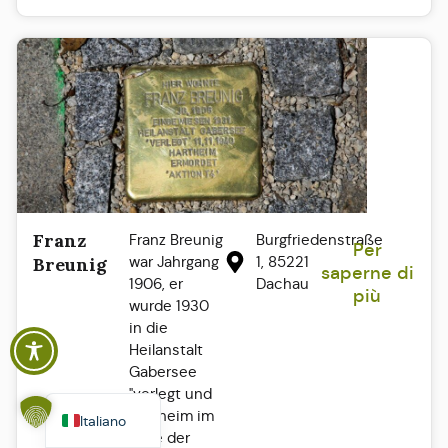
Franz
Franz Breunig
Burgfriedenstraße
Per
Polski
war Jahrgang
1, 85221
Breunig
saperne di
1906, er
Dachau
Español
più
wurde 1930
Français
in die
Heilanstalt
English
Gabersee
Deutsch
"verlegt und
Hartheim im
Italiano
Zuge der