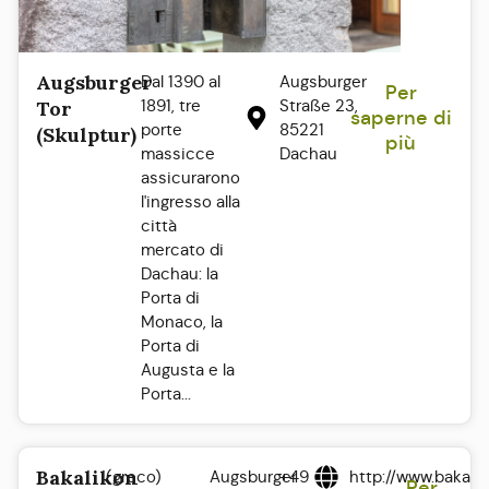
Augsburger
Dal 1390 al
Augsburger
Per
1891, tre
Straße 23,
Tor
saperne di
porte
85221
(Skulptur)
più
massicce
Dachau
assicurarono
l'ingresso alla
città
mercato di
Dachau: la
Porta di
Monaco, la
Porta di
Augusta e la
Porta...
Bakalikon
(greco)
Augsburger
+49
http://www.bakali
Per