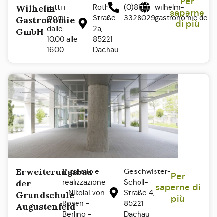
Per
tutti i
Roth-
(0)8131
wilhelm-
Wilhelm
saperne
giorni
Straße
3328029
gastronomie.de
Gastronomie
di più
dalle
2a,
GmbH
10.00 alle
85221
16.00
Dachau
Erweiterungsbau
1° premio e
Geschwister-
Per
realizzazione
Scholl-
der
saperne di
- Nikolai von
Straße 4,
Grundschule
più
Rosen -
85221
Augustenfeld
Berlino -
Dachau