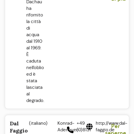
Dachau
ha
rifornito
la città
di
acqua
dal 1910
al 1969.
È
caduta
nell'oblio
ed è
stata
lasciata
al
degrado.
Dal
(italiano)
Konrad-
+49
http://www.dal-
Per
Adenauer-
(0)8131
faggio.de
Faggio
saperne