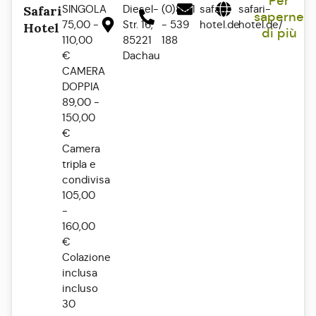
Per
SINGOLA
Diesel-
(0)8131
safari-
safari-
Safari
saperne
75,00 -
Str. 16,
- 539
hotel.de
hotel.de/
Hotel
di più
110,00
85221
188
€
Dachau
CAMERA
DOPPIA
89,00 -
150,00
€
Camera
tripla e
condivisa
105,00
-
160,00
€
Colazione
inclusa
incluso
30