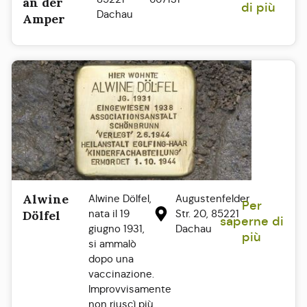
an der
di più
Dachau
Amper
Alwine
Alwine Dölfel,
Augustenfelder
Per
nata il 19
Str. 20, 85221
Dölfel
saperne di
giugno 1931,
Dachau
più
si ammalò
dopo una
vaccinazione.
Improvvisamente
non riuscì più