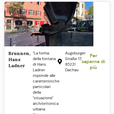
Brunnen,
"La forma
Augsburger
Per
della fontana
Straße 17,
Hans
saperne di
di Hans
85221
Ladner
più
Ladner
Dachau
risponde alle
caratteristiche
particolari
della
"situazione"
architettonica
urbana: