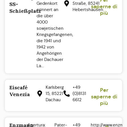
Per
Gedenkort
Straße, 85241
SS-
saperne di
erinnert an
Hebertshausen
Schießplatz
più
die über
4000
sowjetischen
Kriegsgefangenen,
die 1941 und
1942 von
Angehörigen
der Dachauer
La...
Eiscafé
Karlsberg
+49
Per
15, 85221
(0)8131
Venezia
saperne di
Dachau
6612
più
Enzmann
Apertura:
Pater-
+49
http://www.enzma