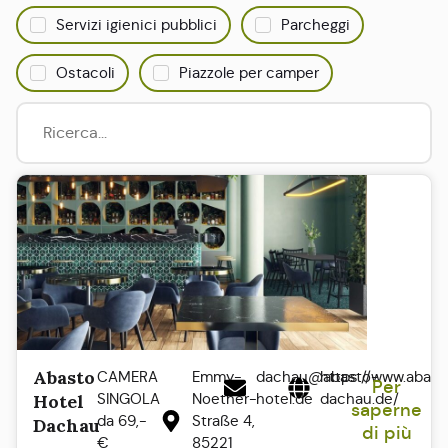
Servizi igienici pubblici
Parcheggi
Ostacoli
Piazzole per camper
Abasto
CAMERA
Emmy-
dachau@abasto-
https://www.abast
Per
SINGOLA
Noether-
hotel.de
dachau.de/
Hotel
saperne
da 69,-
Straße 4,
Dachau
di più
€
85221