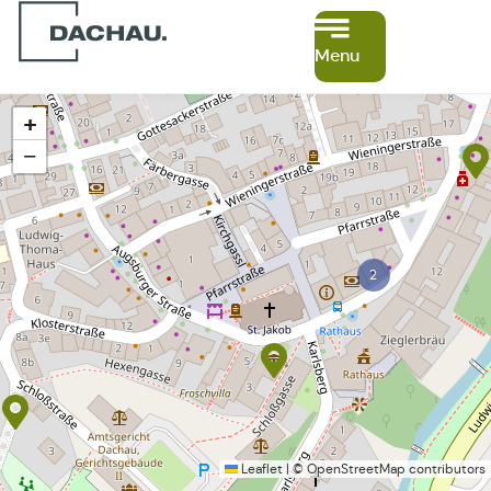
Menu
+
−
2
Leaflet
|
©
OpenStreetMap
contributors