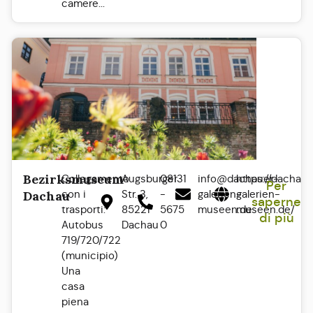
camere...
Bezirksmuseum
Collegamento
Augsburger
08131
info@dachauer-
https://dachaue
Per
con i
Str. 3,
-
galerien-
galerien-
Dachau
saperne
trasporti:
85221
5675
museen.de
museen.de/
di più
Autobus
Dachau
0
719/720/722
(municipio)
Una
casa
piena