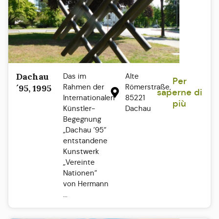
Dachau
Das im
Alte
Per
Rahmen der
Römerstraße,
´95, 1995
saperne di
Internationalen
85221
più
Künstler-
Dachau
Begegnung
„Dachau ’95“
entstandene
Kunstwerk
„Vereinte
Nationen“
von Hermann
...