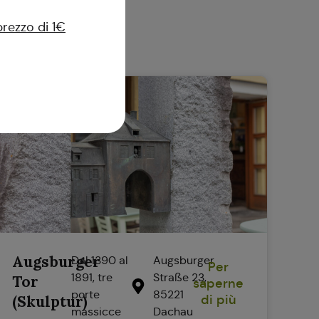
prezzo di 1€
Augsburger
Dal 1390 al
Augsburger
Per
1891, tre
Straße 23,
Tor
saperne
porte
85221
(Skulptur)
di più
massicce
Dachau