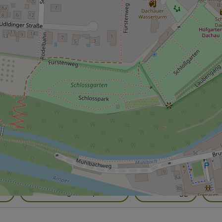
Fontane e sculture
Ospite di Dachau
L
 e musei
Centro storico
Case storiche
sta
Servizi igienici pubblici
Parcheggi