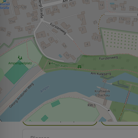
Tutto su Dachau
Filtrare la ricerca:
Punti di vista
Selezione del catering
Appartamenti per le vacanze
Gallerie
Arte nello spazio pubblico
Ville d'arti