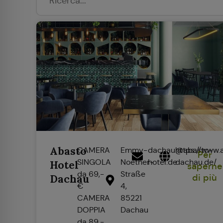
Abasto
CAMERA
Emmy-
dachau@abasto-
https://www.
Per
SINGOLA
Noether-
hotel.de
dachau.de/
Hotel
saperne
da 69,-
Straße
Dachau
di più
€
4,
CAMERA
85221
DOPPIA
Dachau
da 89,-