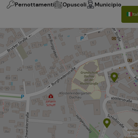
Pernottamenti
Opuscoli
Municipio
Ita
De
En
Fr
Es
Pol