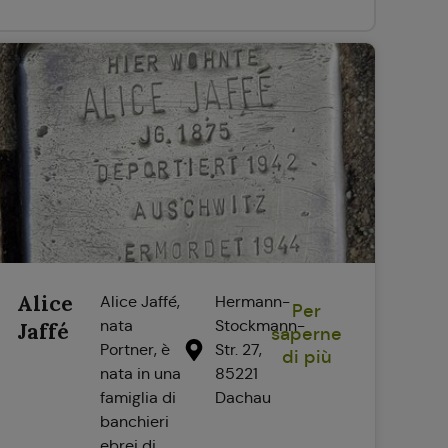
Alice
Alice Jaffé,
Hermann-
Per
nata
Stockmann-
Jaffé
saperne
Portner, è
Str. 27,
di più
nata in una
85221
famiglia di
Dachau
banchieri
ebrei di