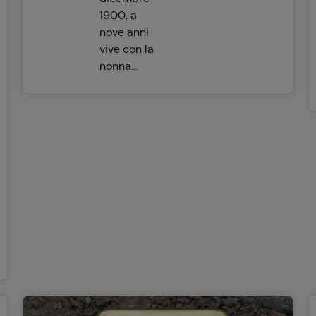
1900, a
nove anni
vive con la
nonna...