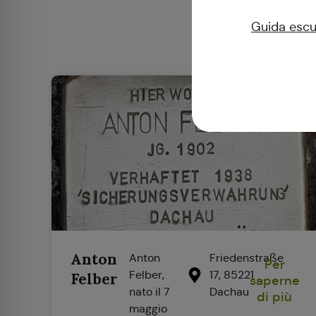
Guida escur
Anton
Anton
Friedenstraße
Per
Felber,
17, 85221
Felber
saperne
nato il 7
Dachau
di più
maggio