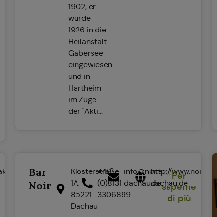
1902, er
wurde
1926 in die
Heilanstalt
Gabersee
eingewiesen
und in
Hartheim
im Zuge
der "Akti...
Bar
akalikon.de
Klosterstraße
+49
info@noir-
http://www.noir-
Per
1A,
(0)8131
dachau.de
dachau.de
Noir
saperne
85221
3306899
di più
Dachau