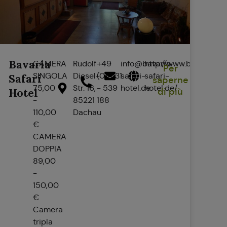
Bavaria
CAMERA
Rudolf-
+49
info@bavaria-
http://www.bavaria-
Per
SINGOLA
Diesel-
(0)8131
safari-
safari-
Safari
saperne
75,00
Str. 16,
- 539
hotel.de
hotel.de/
Hotel
di più
-
85221
188
110,00
Dachau
€
CAMERA
DOPPIA
89,00
-
150,00
€
Camera
tripla