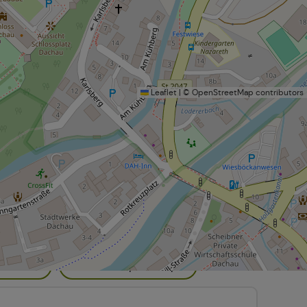
Leaflet
|
©
OpenStreetMap
contributors
uoghi della memoria
Hotel
Chiese e cappelle
Ostacoli
Piazzole per camper