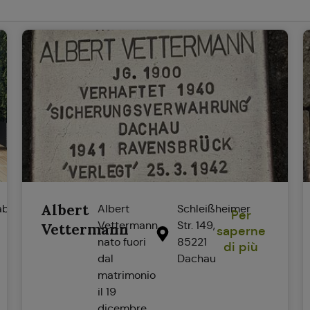
Albert
abasto-
Albert
Schleißheimer
Per
Vettermann,
Str. 149,
Vettermann
saperne
nato fuori
85221
di più
dal
Dachau
matrimonio
il 19
dicembre