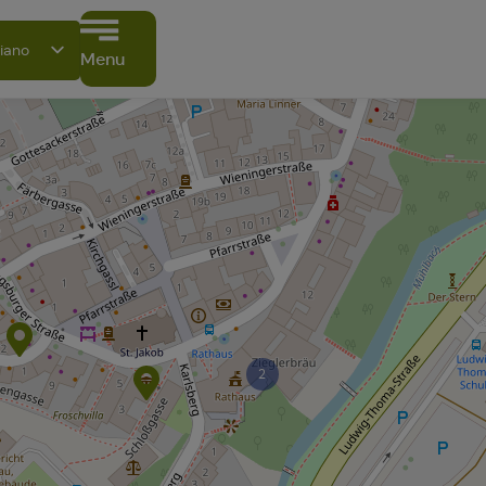
liano
Menu
utsch
glish
ançais
pañol
ski
2