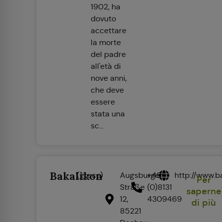
1902, ha
dovuto
accettare
la morte
del padre
all'età di
nove anni,
che deve
essere
stata una
sc...
Bakalikon
(greco)
Augsburger
+49
http://www.b
Per
Straße
(0)8131
saperne
12,
4309469
di più
85221