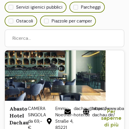
Servizi igienici pubblici
Parcheggi
Ostacoli
Piazzole per camper
Abasto
CAMERA
Emmy-
dachau@abasto-
https://www.abast
Per
SINGOLA
Noether-
hotel.de
dachau.de/
Hotel
saperne
da 69,-
Straße 4,
Dachau
di più
€
85221