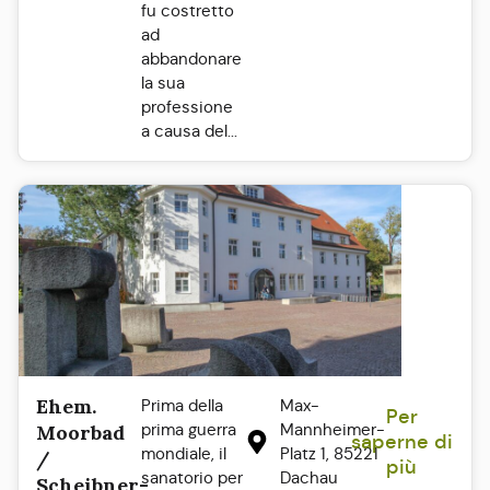
fu costretto
ad
abbandonare
la sua
professione
a causa del...
Ehem.
Prima della
Max-
Per
prima guerra
Mannheimer-
Moorbad
saperne di
mondiale, il
Platz 1, 85221
/
più
sanatorio per
Dachau
Scheibner-