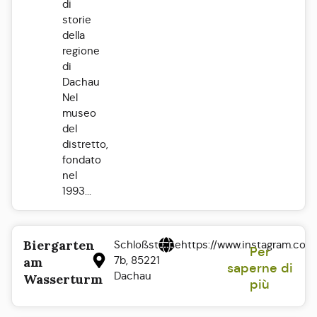
di
storie
della
regione
di
Dachau
Nel
museo
del
distretto,
fondato
nel
1993...
Biergarten
Schloßstraße
https://www.instagram.co
Per
7b, 85221
am
saperne di
Dachau
Wasserturm
più