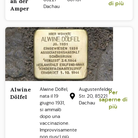
an der
di più
Dachau
Amper
Alwine
Alwine Dölfel,
Augustenfelder
Per
nata il 19
Str. 20, 85221
Dölfel
saperne di
giugno 1931,
Dachau
più
si ammalò
dopo una
vaccinazione.
Improvvisamente
non riuscì più