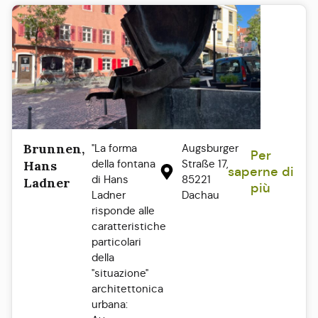
Brunnen,
"La forma
Augsburger
Per
della fontana
Straße 17,
Hans
saperne di
di Hans
85221
Ladner
più
Ladner
Dachau
risponde alle
caratteristiche
particolari
della
"situazione"
architettonica
urbana: