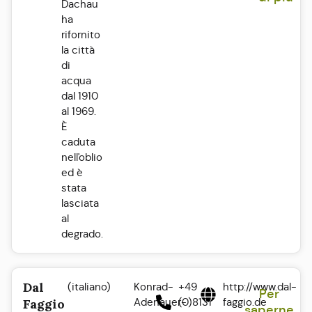
Dachau
ha
rifornito
la città
di
acqua
dal 1910
al 1969.
È
caduta
nell'oblio
ed è
stata
lasciata
al
degrado.
Dal
(italiano)
Konrad-
+49
http://www.dal-
Per
Adenauer-
(0)8131
faggio.de
Faggio
saperne