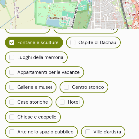
Tutto su Dachau
Filtrare la ricerca:
Punti di vista
Selezione del catering
Fontane e sculture
Ospite di Dachau
Luoghi della memoria
Appartamenti per le vacanze
Gallerie e musei
Centro storico
Case storiche
Hotel
Chiese e cappelle
Arte nello spazio pubblico
Ville d'artista