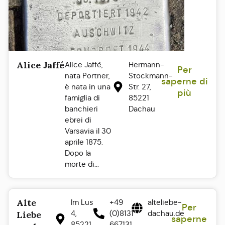
Alice Jaffé
Alice Jaffé,
Hermann-
Per
nata Portner,
Stockmann-
saperne di
è nata in una
Str. 27,
più
famiglia di
85221
banchieri
Dachau
ebrei di
Varsavia il 30
aprile 1875.
Dopo la
morte di...
Alte
Im Lus
+49
alteliebe-
Per
4,
(0)8131
dachau.de
Liebe
saperne
85221
667131