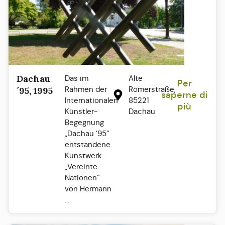
Dachau
Das im
Alte
Per
Rahmen der
Römerstraße,
´95, 1995
saperne di
Internationalen
85221
più
Künstler-
Dachau
Begegnung
„Dachau ’95“
entstandene
Kunstwerk
„Vereinte
Nationen“
von Hermann
...