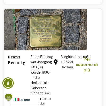
Franz
Franz Breunig
Burgfriedenstraße
Per
Polski
war Jahrgang
1, 85221
Breunig
saperne di
1906, er
Dachau
Español
più
wurde 1930
Français
in die
Heilanstalt
English
Gabersee
Deutsch
"verlegt und
Hartheim im
Italiano
Zuge der