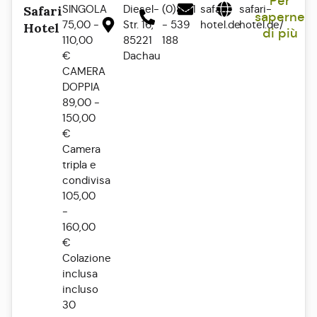
Per
SINGOLA
Diesel-
(0)8131
safari-
safari-
Safari
saperne
75,00 -
Str. 16,
- 539
hotel.de
hotel.de/
Hotel
di più
110,00
85221
188
€
Dachau
CAMERA
DOPPIA
89,00 -
150,00
€
Camera
tripla e
condivisa
105,00
-
160,00
€
Colazione
inclusa
incluso
30