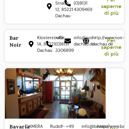
Straße
(0)8131
saperne
12, 85221
4309469
di più
Dachau
Bar
Klosterstraße
+49
info@noir-
http://www.noir-
Per
1A, 85221
(0)8131
dachau.de
dachau.de
Noir
saperne
Dachau
3306899
di più
Bavaria
CAMERA
Rudolf-
+49
info@bavaria-
http://www.bava