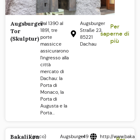
Augsburger
Dal 1390 al
Augsburger
Per
1891, tre
Straße 23,
Tor
saperne di
porte
85221
(Skulptur)
più
massicce
Dachau
assicurarono
l'ingresso alla
città
mercato di
Dachau: la
Porta di
Monaco, la
Porta di
Augusta e la
Porta...
Bakalikon
(greco)
Augsburger
+49
http://www.bakali
Per