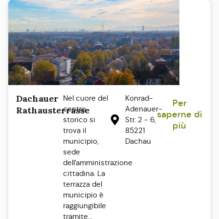
Dachauer
Nel cuore del
Konrad-
Per
centro
Adenauer-
Rathausterrasse
saperne di
storico si
Str. 2 - 6,
più
trova il
85221
municipio,
Dachau
sede
dell'amministrazione
cittadina. La
terrazza del
municipio è
raggiungibile
tramite...