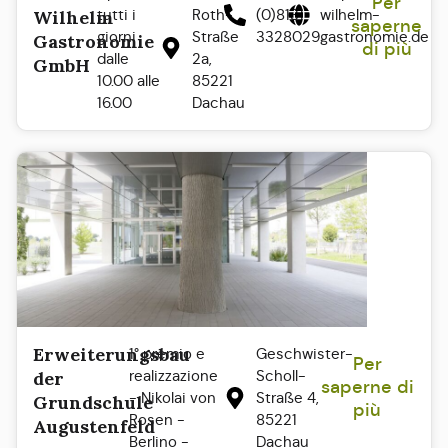
Per
tutti i
Roth-
(0)8131
wilhelm-
Wilhelm
saperne
giorni
Straße
3328029
gastronomie.de
Gastronomie
di più
dalle
2a,
GmbH
10.00 alle
85221
16.00
Dachau
Erweiterungsbau
1° premio e
Geschwister-
Per
realizzazione
Scholl-
der
saperne di
- Nikolai von
Straße 4,
Grundschule
più
Rosen -
85221
Augustenfeld
Berlino -
Dachau