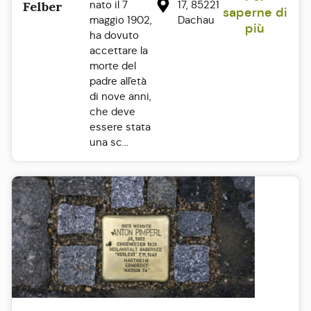
nato il 7
17, 85221
Felber
saperne di
maggio 1902,
Dachau
più
ha dovuto
accettare la
morte del
padre all'età
di nove anni,
che deve
essere stata
una sc...