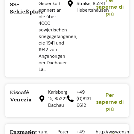
Per
Gedenkort
Straße, 85241
SS-
saperne di
erinnert an
Hebertshausen
Schießplatz
più
die über
4000
sowjetischen
Kriegsgefangenen,
die 1941 und
1942 von
Angehörigen
der Dachauer
La...
Eiscafé
Karlsberg
+49
Per
15, 85221
(0)8131
Venezia
saperne di
Dachau
6612
più
Enzmann
Apertura:
Pater-
+49
http://www.enzma