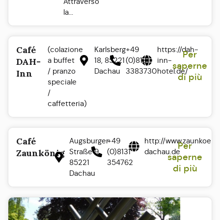
Attraverso
la...
Café
(colazione
Karlsberg
+49
https://dah-
Per
a buffet
18, 85221
(0)8131
inn-
DAH-
saperne
/ pranzo
Dachau
3383730
hotel.de/
Inn
di più
speciale
/
caffetteria)
Café
Augsburger
+49
http://www.zaunkoeni
Per
Straße 9.
(0)8131
dachau.de
Zaunkönig
saperne
85221
354762
di più
Dachau