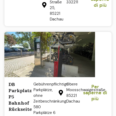
Straße
332211
di più
25,
85221
Dachau
DB
Gebührenpflichtige
Obere
Per
Parkplätze,
Moosschwaigestraße,
Parkplatz
saperne di
ohne
85221
P5
più
Zeitbeschränkung:
Dachau
Bahnhof
580
Rückseite
Parkplätze 6