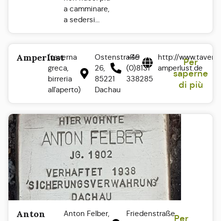
a camminare,
a sedersi...
Amperlust
(taverna
Ostenstraße
+49
http://www.tavern
Per
greca,
26,
(0)8131
amperlust.de
saperne
birreria
85221
338285
di più
all'aperto)
Dachau
Anton
Anton Felber,
Friedenstraße
Per