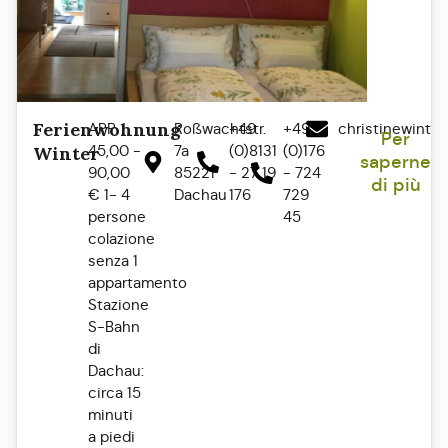
Ferienwohnung
APP
Roßwachtstr.
+49
+49
christinewinte
Per
45,00 -
7a
(0)8131
(0)176
Winter
saperne
90,00
85221
- 27 19
- 724
di più
€ 1- 4
Dachau
176
729
persone
45
colazione
senza 1
appartamento
Stazione
S-Bahn
di
Dachau:
circa 15
minuti
a piedi