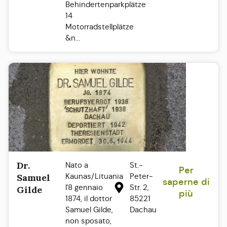
Behindertenparkplätze
14
Motorradstellplätze
&n...
Dr.
Nato a
St.-
Per
Kaunas/Lituania
Peter-
Samuel
saperne di
l'8 gennaio
Str. 2,
Gilde
più
1874, il dottor
85221
Samuel Gilde,
Dachau
non sposato,