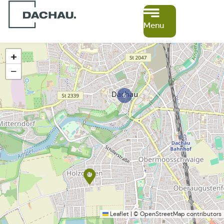
Menu
+
−
6
Leaflet
|
©
OpenStreetMap
contributors