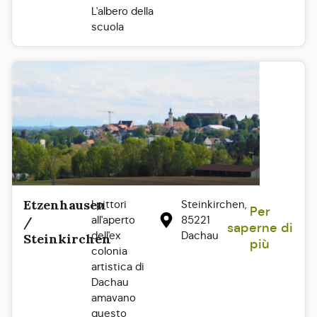
L'albero della
scuola
Etzenhausen
I pittori
Steinkirchen,
Per
all'aperto
85221
/
saperne di
dell'ex
Dachau
Steinkirchen
più
colonia
artistica di
Dachau
amavano
questo