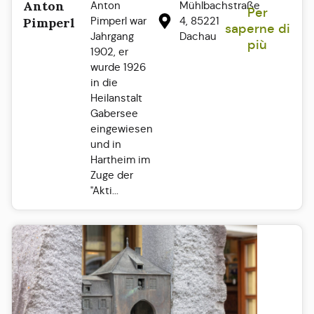
Anton
Anton
Mühlbachstraße
Per
Pimperl war
4, 85221
Pimperl
saperne di
Jahrgang
Dachau
più
1902, er
wurde 1926
in die
Heilanstalt
Gabersee
eingewiesen
und in
Hartheim im
Zuge der
"Akti...