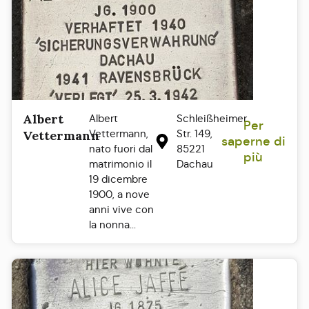
Albert
Albert
Schleißheimer
Per
Vettermann,
Str. 149,
Vettermann
saperne di
nato fuori dal
85221
più
matrimonio il
Dachau
19 dicembre
1900, a nove
anni vive con
la nonna...