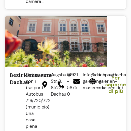
camere...
Bezirksmuseum
Collegamento
Augsburger
08131
info@dachauer-
https://dachaue
Per
con i
Str. 3,
-
galerien-
galerien-
Dachau
saperne
trasporti:
85221
5675
museen.de
museen.de/
di più
Autobus
Dachau
0
719/720/722
(municipio)
Una
casa
piena