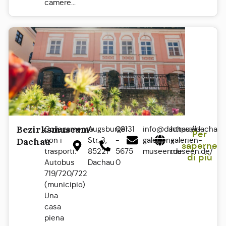
camere...
Bezirksmuseum
Collegamento
Augsburger
08131
info@dachauer-
https://dachaue
Per
con i
Str. 3,
-
galerien-
galerien-
Dachau
saperne
trasporti:
85221
5675
museen.de
museen.de/
di più
Autobus
Dachau
0
719/720/722
(municipio)
Una
casa
piena