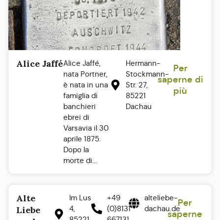
Alice Jaffé
Alice Jaffé,
Hermann-
Per
nata Portner,
Stockmann-
saperne di
è nata in una
Str. 27,
più
famiglia di
85221
banchieri
Dachau
ebrei di
Varsavia il 30
aprile 1875.
Dopo la
morte di...
Alte
Im Lus
+49
alteliebe-
Per
4,
(0)8131
dachau.de
Liebe
saperne
85221
667131