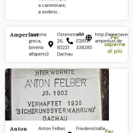
a camminare,
a sedersi...
Amperlust
(taverna
Ostenstraße
+49
http://www.tavern
Per
greca,
26,
(0)8131
amperlust.de
saperne
birreria
85221
338285
di più
all'aperto)
Dachau
Anton
Anton Felber,
Friedenstraße
Per