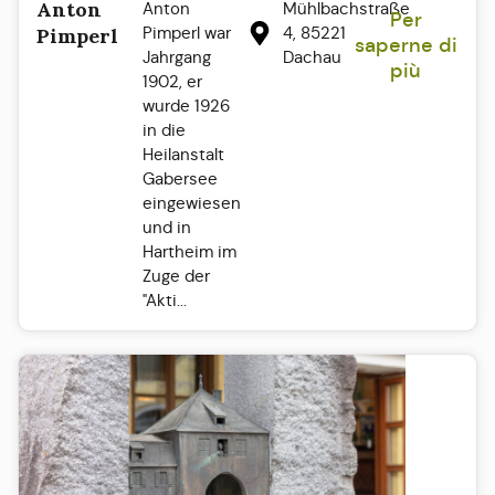
Anton
Anton
Mühlbachstraße
Per
Pimperl war
4, 85221
Pimperl
saperne di
Jahrgang
Dachau
più
1902, er
wurde 1926
in die
Heilanstalt
Gabersee
eingewiesen
und in
Hartheim im
Zuge der
"Akti...