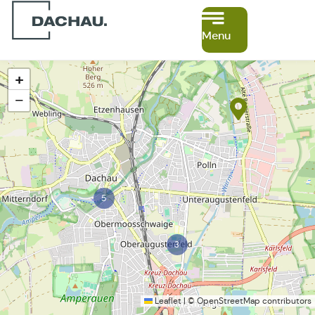
Menu
+
−
5
3
Leaflet
|
©
OpenStreetMap
contributors