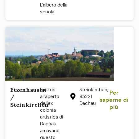
L'albero della
scuola
Etzenhausen
I pittori
Steinkirchen,
Per
all'aperto
85221
/
saperne di
dell'ex
Dachau
Steinkirchen
più
colonia
artistica di
Dachau
amavano
questo