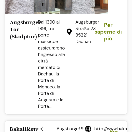
Augsburger
Dal 1390 al
Augsburger
Per
1891, tre
Straße 23,
Tor
saperne di
porte
85221
(Skulptur)
più
massicce
Dachau
assicurarono
l'ingresso alla
città
mercato di
Dachau: la
Porta di
Monaco, la
Porta di
Augusta e la
Porta...
Bakalikon
(greco)
Augsburger
+49
http://www.bakali
Per