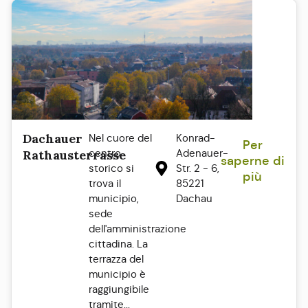
Dachauer
Nel cuore del
Konrad-
Per
centro
Adenauer-
Rathausterrasse
saperne di
storico si
Str. 2 - 6,
più
trova il
85221
municipio,
Dachau
sede
dell'amministrazione
cittadina. La
terrazza del
municipio è
raggiungibile
tramite...