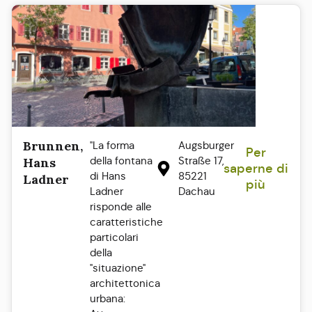
Brunnen,
"La forma
Augsburger
Per
della fontana
Straße 17,
Hans
saperne di
di Hans
85221
Ladner
più
Ladner
Dachau
risponde alle
caratteristiche
particolari
della
"situazione"
architettonica
urbana: