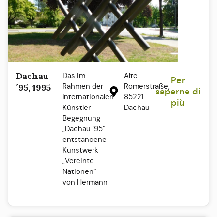
Dachau
Das im
Alte
Per
Rahmen der
Römerstraße,
´95, 1995
saperne di
Internationalen
85221
più
Künstler-
Dachau
Begegnung
„Dachau ’95“
entstandene
Kunstwerk
„Vereinte
Nationen“
von Hermann
...