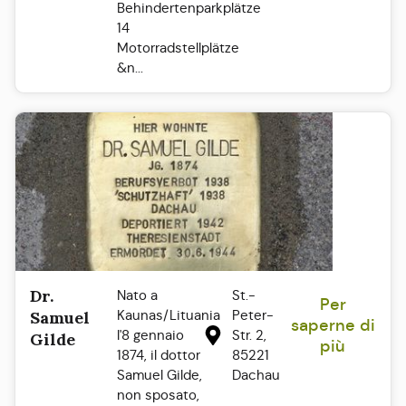
Behindertenparkplätze
14
Motorradstellplätze
&n...
Dr.
Nato a
St.-
Per
Kaunas/Lituania
Peter-
Samuel
saperne di
l'8 gennaio
Str. 2,
Gilde
più
1874, il dottor
85221
Samuel Gilde,
Dachau
non sposato,