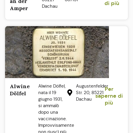
an der
di più
Dachau
Amper
Alwine
Alwine Dölfel,
Augustenfelder
Per
nata il 19
Str. 20, 85221
Dölfel
saperne di
giugno 1931,
Dachau
più
si ammalò
dopo una
vaccinazione.
Improvvisamente
non riuscì più