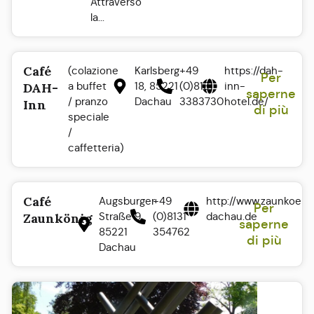
Attraverso
la...
Café
(colazione
Karlsberg
+49
https://dah-
Per
a buffet
18, 85221
(0)8131
inn-
DAH-
saperne
/ pranzo
Dachau
3383730
hotel.de/
Inn
di più
speciale
/
caffetteria)
Café
Augsburger
+49
http://www.zaunkoeni
Per
Straße 9.
(0)8131
dachau.de
Zaunkönig
saperne
85221
354762
di più
Dachau