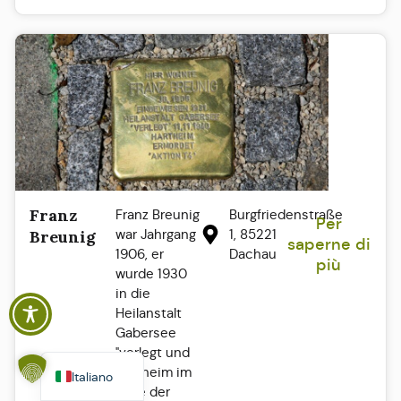
Franz
Franz Breunig
Burgfriedenstraße
Per
Polski
war Jahrgang
1, 85221
Breunig
saperne di
1906, er
Dachau
Español
più
wurde 1930
Français
in die
Heilanstalt
English
Gabersee
Deutsch
"verlegt und
Hartheim im
Italiano
Zuge der