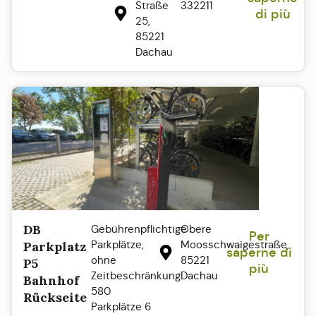
Straße
332211
di più
25,
85221
Dachau
DB
Gebührenpflichtige
Obere
Per
Parkplätze,
Moosschwaigestraße,
Parkplatz
saperne di
ohne
85221
P5
più
Zeitbeschränkung:
Dachau
Bahnhof
580
Rückseite
Parkplätze 6