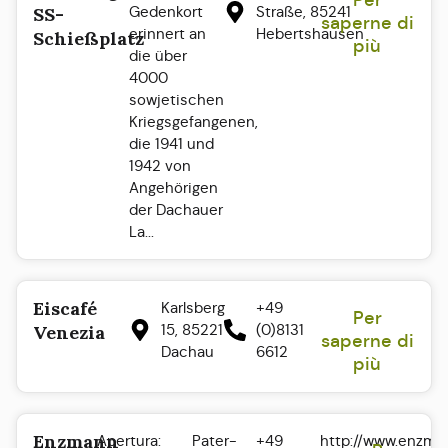
Per
Gedenkort
Straße, 85241
SS-
saperne di
erinnert an
Hebertshausen
Schießplatz
più
die über
4000
sowjetischen
Kriegsgefangenen,
die 1941 und
1942 von
Angehörigen
der Dachauer
La...
Eiscafé
Karlsberg
+49
Per
15, 85221
(0)8131
Venezia
saperne di
Dachau
6612
più
Enzmann
Apertura:
Pater-
+49
http://www.enzma