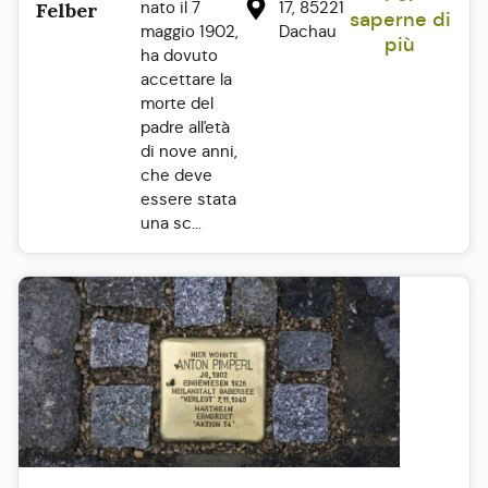
nato il 7
17, 85221
Felber
saperne di
maggio 1902,
Dachau
più
ha dovuto
accettare la
morte del
padre all'età
di nove anni,
che deve
essere stata
una sc...