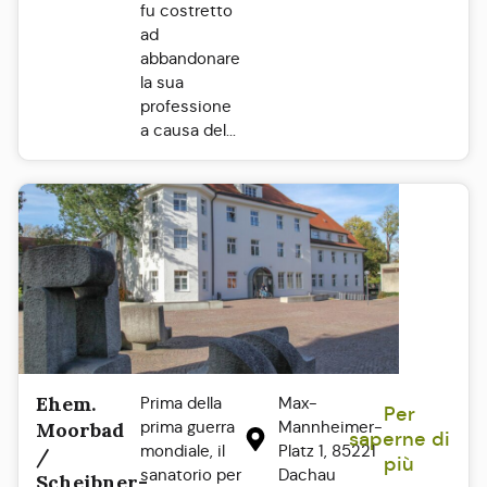
fu costretto
ad
abbandonare
la sua
professione
a causa del...
Ehem.
Prima della
Max-
Per
prima guerra
Mannheimer-
Moorbad
saperne di
mondiale, il
Platz 1, 85221
/
più
sanatorio per
Dachau
Scheibner-