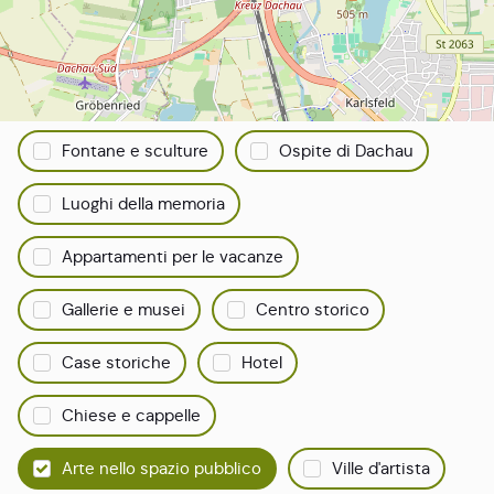
Tutto su Dachau
Filtrare la ricerca:
Punti di vista
Selezione del catering
Fontane e sculture
Ospite di Dachau
Luoghi della memoria
Appartamenti per le vacanze
Gallerie e musei
Centro storico
Case storiche
Hotel
Chiese e cappelle
Arte nello spazio pubblico
Ville d'artista