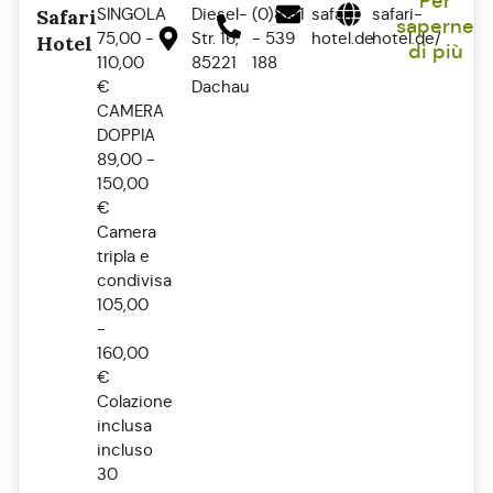
Per
SINGOLA
Diesel-
(0)8131
safari-
safari-
Safari
saperne
75,00 -
Str. 16,
- 539
hotel.de
hotel.de/
Hotel
di più
110,00
85221
188
€
Dachau
CAMERA
DOPPIA
89,00 -
150,00
€
Camera
tripla e
condivisa
105,00
-
160,00
€
Colazione
inclusa
incluso
30