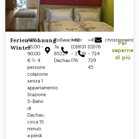
Ferienwohnung
APP
Roßwachtstr.
+49
+49
christinewinte
Per
45,00 -
7a
(0)8131
(0)176
Winter
saperne
90,00
85221
- 27 19
- 724
di più
€ 1- 4
Dachau
176
729
persone
45
colazione
senza 1
appartamento
Stazione
S-Bahn
di
Dachau:
circa 15
minuti
a piedi