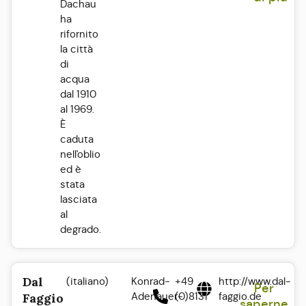
Dachau
ha
rifornito
la città
di
acqua
dal 1910
al 1969.
È
caduta
nell'oblio
ed è
stata
lasciata
al
degrado.
Dal
(italiano)
Konrad-
+49
http://www.dal-
Per
Adenauer-
(0)8131
faggio.de
Faggio
saperne