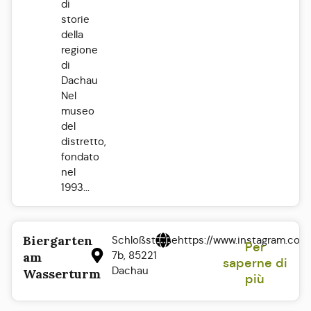
di
storie
della
regione
di
Dachau
Nel
museo
del
distretto,
fondato
nel
1993...
Biergarten
Schloßstraße
https://www.instagram.co
Per
7b, 85221
am
saperne di
Dachau
Wasserturm
più