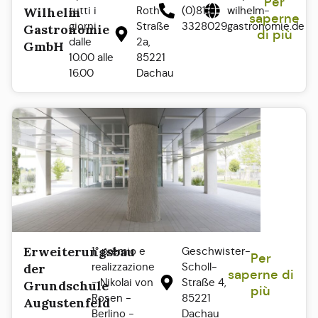
Per
tutti i
Roth-
(0)8131
wilhelm-
Wilhelm
saperne
giorni
Straße
3328029
gastronomie.de
Gastronomie
di più
dalle
2a,
GmbH
10.00 alle
85221
16.00
Dachau
Erweiterungsbau
1° premio e
Geschwister-
Per
realizzazione
Scholl-
der
saperne di
- Nikolai von
Straße 4,
Grundschule
più
Rosen -
85221
Augustenfeld
Berlino -
Dachau