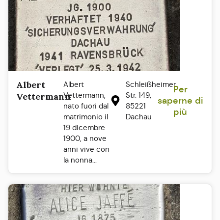
Albert
Albert
Schleißheimer
Per
Vettermann,
Str. 149,
Vettermann
saperne di
nato fuori dal
85221
più
matrimonio il
Dachau
19 dicembre
1900, a nove
anni vive con
la nonna...