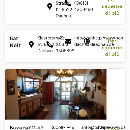
Straße
(0)8131
saperne
12, 85221
4309469
di più
Dachau
Bar
Klosterstraße
+49
info@noir-
http://www.noir-
Per
1A, 85221
(0)8131
dachau.de
dachau.de
Noir
saperne
Dachau
3306899
di più
Bavaria
CAMERA
Rudolf-
+49
info@bavaria-
http://www.bava