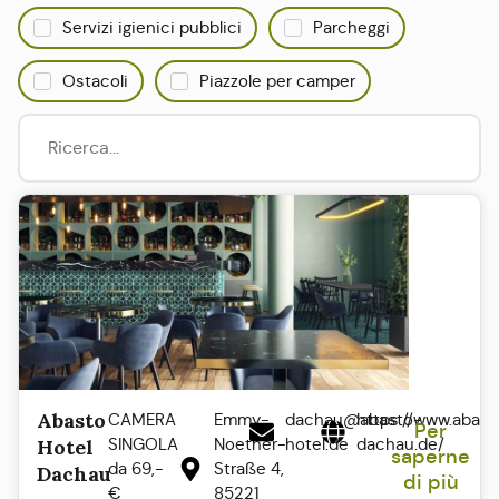
Servizi igienici pubblici
Parcheggi
Ostacoli
Piazzole per camper
Abasto
CAMERA
Emmy-
dachau@abasto-
https://www.abast
Per
SINGOLA
Noether-
hotel.de
dachau.de/
Hotel
saperne
da 69,-
Straße 4,
Dachau
di più
€
85221