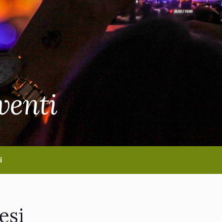
venti
i
esi