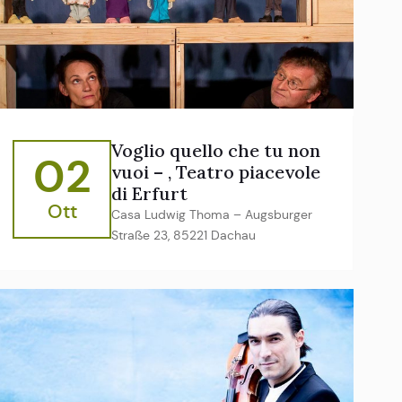
Voglio quello che tu non
02
vuoi – , Teatro piacevole
di Erfurt
Ott
Casa Ludwig Thoma – Augsburger
Straße 23, 85221 Dachau