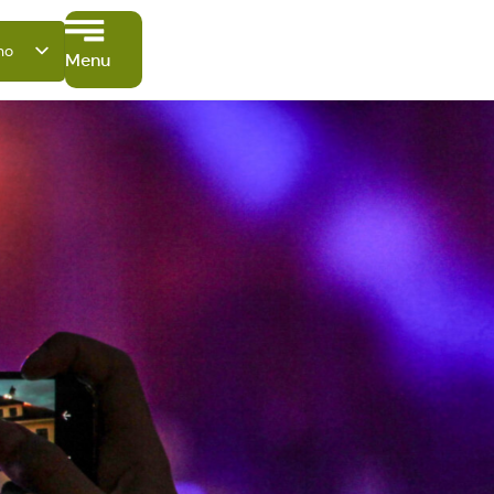
ano
Menu
sch
sh
çais
ñol
i