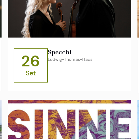
Specchi
26
Ludwig-Thomas-Haus
Set