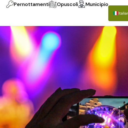
Pernottamenti
Opuscoli
Municipio
Itali
Deut
Engli
Fran
Espa
Polsk