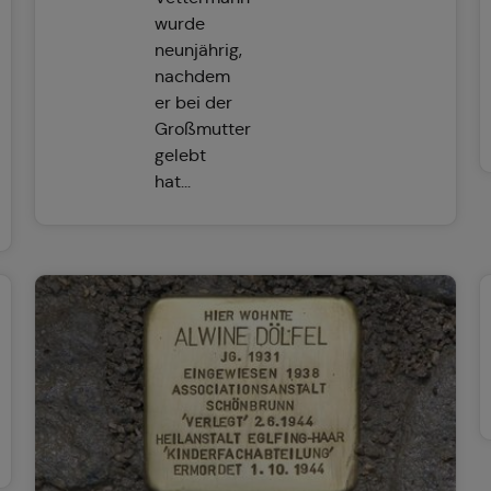
wurde
neunjährig,
nachdem
er bei der
Großmutter
gelebt
hat...