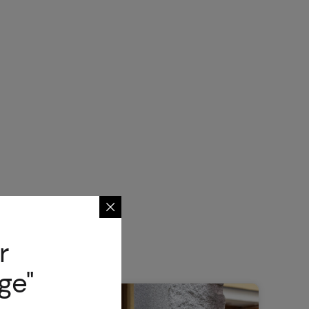
r
ge"