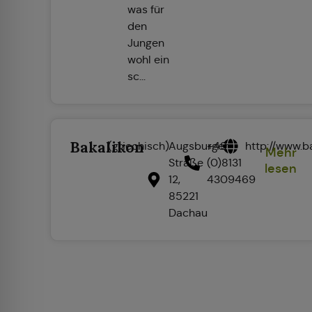
was für
den
Jungen
wohl ein
sc...
Bakalikon
(griechisch)
Augsburger
+49
http://www.b
Mehr
Straße
(0)8131
lesen
12,
4309469
85221
Dachau