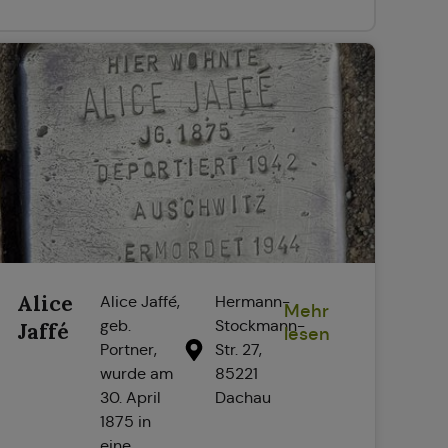
Alice
Alice Jaffé,
Hermann-
Mehr
geb.
Stockmann-
Jaffé
lesen
Portner,
Str. 27,
wurde am
85221
30. April
Dachau
1875 in
eine