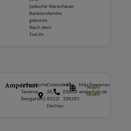
jüdische Warschauer
Bankiersfamilie
geboren.
Nach dem
Tod ihr...
Amperlust
(griechische
Ostenstraße
+49
http://www.taverne-
Mehr
Taverne,
26,
(0)8131
amperlust.de
lesen
Biergarten)
85221
338285
Dachau