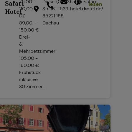
75,00 -
Diesel-
(0)8131
safari-
safari-
Safari
lesen
110,00 €
Str. 16,
- 539
hotel.de
hotel.de/
Hotel
DZ
85221
188
89,00 -
Dachau
150,00 €
Drei-
&
Mehrbettzimmer
105,00 -
160,00 €
Frühstück
inklusive
30 Zimmer...
om/biergartenamwasserturmdah/