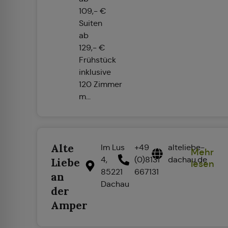
109,- €
Suiten
ab
129,- €
Frühstück
inklusive
120 Zimmer
m...
Alte
Im Lus
+49
alteliebe-
Mehr
4,
(0)8131
dachau.de
Liebe
lesen
85221
667131
an
Dachau
der
Amper