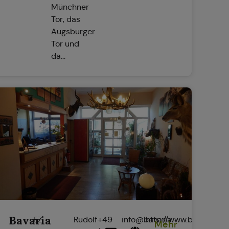
Münchner
Tor, das
Augsburger
Tor und
da...
Bavaria
EZ
Rudolf-
+49
info@bavaria-
http://www.bavaria-
Mehr