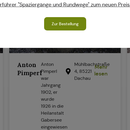
führer "Spaziergänge und Rundwege" zum neuen Preis
Zur Bestellung
Anton
Anton
Mühlbachstraße
Mehr
Pimperl
4, 85221
Pimperl
lesen
war
Dachau
Jahrgang
1902, er
wurde
1926 in die
Heilanstalt
Gabersee
eingewiesen