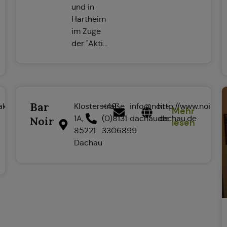
und in
Hartheim
im Zuge
der "Akti...
Bar
akalikon.de
Klosterstraße
+49
info@noir-
http://www.noir-
Mehr
1A,
(0)8131
dachau.de
dachau.de
Noir
lesen
85221
3306899
Dachau