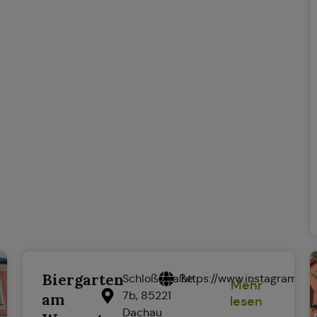
Biergarten
Schloßstraße
https://www.instagram.c
Mehr
7b, 85221
am
lesen
Dachau