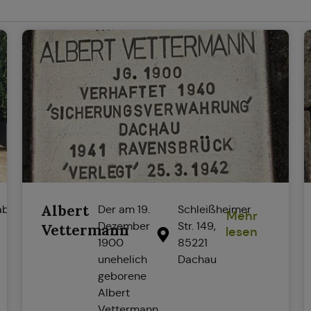
Albert
abasto-
Der am 19.
Schleißheimer
Mehr
Dezember
Str. 149,
Vettermann
lesen
1900
85221
unehelich
Dachau
geborene
Albert
Vettermann