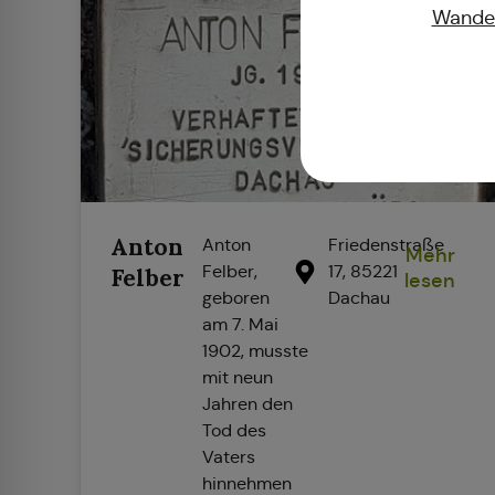
Wander
Anton
Anton
Friedenstraße
Mehr
Felber,
17, 85221
Felber
lesen
geboren
Dachau
am 7. Mai
1902, musste
mit neun
Jahren den
Tod des
Vaters
hinnehmen