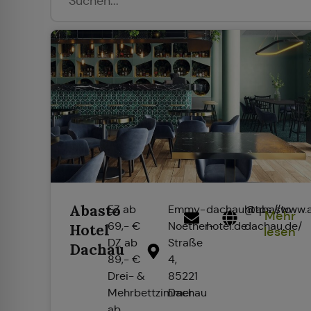
Abasto
EZ ab
Emmy-
dachau@abasto-
https://www.
Mehr
69,- €
Noether-
hotel.de
dachau.de/
Hotel
lesen
DZ ab
Straße
Dachau
89,- €
4,
Drei- &
85221
Mehrbettzimmer
Dachau
ab