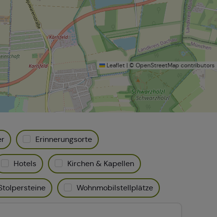
Leaflet
|
©
OpenStreetMap
contributors
er
Erinnerungsorte
Hotels
Kirchen & Kapellen
Stolpersteine
Wohnmobilstellplätze