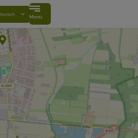
Deutsch
Menü
English
Français
Italiano
Español
Polski