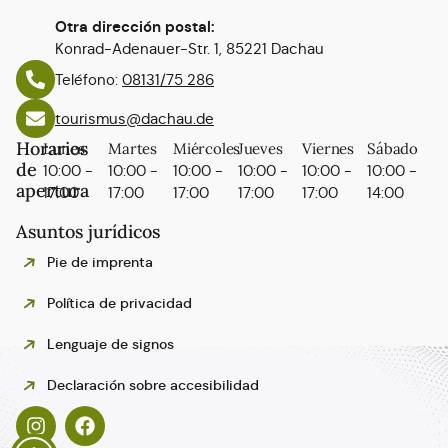
Otra dirección postal:
Konrad-Adenauer-Str. 1, 85221 Dachau
Teléfono:
08131/75 286
tourismus@dachau.de
Horarios
Lunes
Martes
Miércoles
Jueves
Viernes
Sábado
de
10:00 -
10:00 -
10:00 -
10:00 -
10:00 -
10:00 -
apertura
17:00
17:00
17:00
17:00
17:00
14:00
Asuntos jurídicos
Pie de imprenta
Política de privacidad
Lenguaje de signos
Polski
Declaración sobre accesibilidad
Italiano
Français