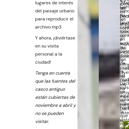
lugares de interés
„Ma
excu
Conv
de
las
del paisaje urbano
sono
en
su
Dac
per
para reproducir el
los
el
telé
el
impl
archivo mp3.
ciu
nort
móvi
semi
cre
de
Y ahora, ¡diviértase
en
P
audi
Mún
en su visita
su
del
par
incl
personal a la
guía
Jose
los
la
ciudad!
de
Effn
ciu
ciu
la
Gym
Tenga en cuenta
En
de
ciud
Dac
que las fuentes del
Dac
los
puls
ha
casco antiguo
se
arti
aquí
musi
están cubiertas de
cre
de
sob
par
noviembre a abril y
cont
Dac
la
ust
no se pueden
que
vist
la
visitar.
refl
des
info