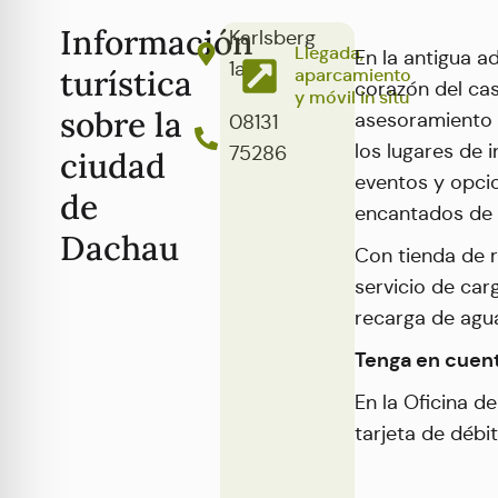
Información
Karlsberg
Llegada,
En la antigua ad
1a
turística
aparcamiento
corazón del cas
y móvil in situ
sobre la
asesoramiento 
08131
los lugares de i
75286
ciudad
eventos y opci
de
encantados de a
Dachau
Con tienda de r
servicio de car
recarga de agu
Tenga en cuent
En la Oficina d
tarjeta de débit