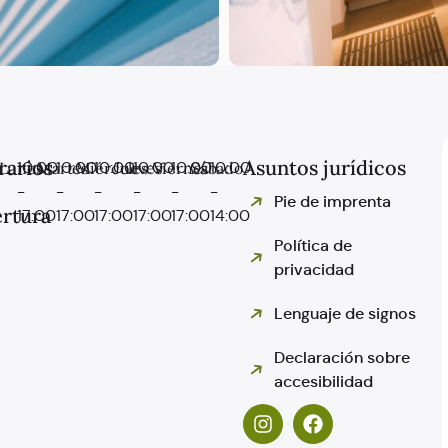
rarios
Asuntos jurídicos
Lunes
10:00
Martes
10:00
Miércoles
10:00
Jueves
10:00
Viernes
10:00
Sábado
10:00
-
-
-
-
-
-
Pie de imprenta
rtura
17:00
17:00
17:00
17:00
17:00
14:00
Política de
privacidad
Lenguaje de signos
Declaración sobre
accesibilidad