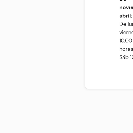
novi
abril:
De lu
viern
10.00
hora
Sáb 1