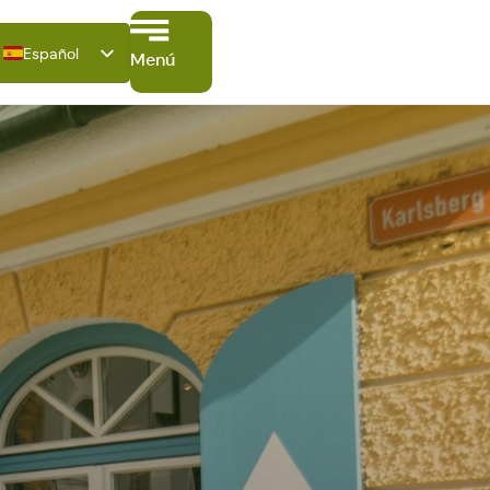
Español
Menú
Deutsch
English
Français
Italiano
Polski