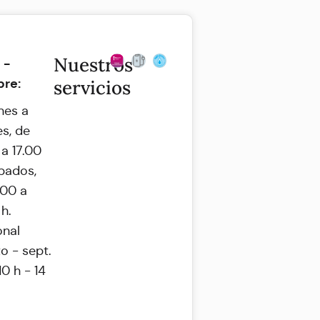
Nuestros
 -
bre:
servicios
nes a
es, de
 a 17.00
ábados,
.00 a
 h.
onal
o - sept.
0 h - 14