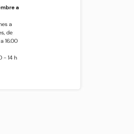
embre a
nes a
es, de
 a 16.00
s
0 - 14 h