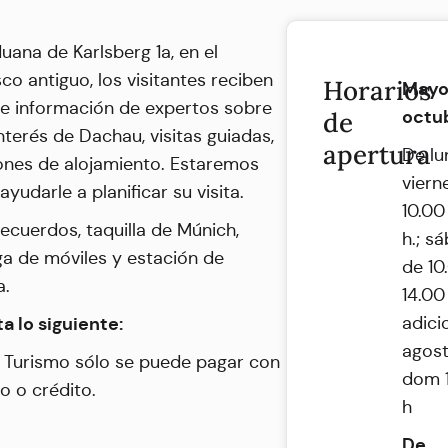
uana de Karlsberg 1a, en el
co antiguo, los visitantes reciben
Horarios
Mayo
e información de expertos sobre
octu
de
nterés de Dachau, visitas guiadas,
apertura
De lu
ones de alojamiento. Estaremos
viern
yudarle a planificar su visita.
10.00
ecuerdos, taquilla de Múnich,
h.; s
ga de móviles y estación de
de 10
a.
14.00
a lo siguiente:
adici
agost
e Turismo sólo se puede pagar con
dom 1
o o crédito.
h
De