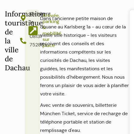
Information
Karlsberg
Arrivée,
Dans l'ancienne petite maison de
touristique
parking
1a
douane au Karlsberg 1a - au cœur de la
&
de
mobilité
vieille ville historique - les visiteurs
08131
la
sur
reçoivent des conseils et des
75286
place
ville
informations compétents sur les
de
curiosités de Dachau, les visites
Dachau
guidées, les manifestations et les
possibilités d'hébergement. Nous nous
ferons un plaisir de vous aider à planifier
votre visite.
Avec vente de souvenirs, billetterie
München Ticket, service de recharge de
téléphone portable et station de
remplissage d'eau.