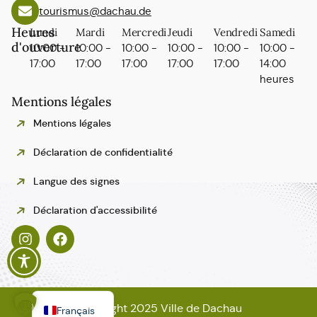
tourismus@dachau.de
Heures
Lundi
Mardi
Mercredi
Jeudi
Vendredi
Samedi
d'ouverture
10:00 -
10:00 -
10:00 -
10:00 -
10:00 -
10:00 -
17:00
17:00
17:00
17:00
17:00
14:00
heures
Mentions légales
Mentions légales
Déclaration de confidentialité
Langue des signes
Polski
Déclaration d'accessibilité
Español
Italiano
English
Deutsch
Copyright 2025 Ville de Dachau
Français