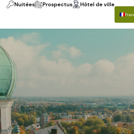
Nuitées
Prospectus
Hôtel de ville
Fran
Deu
Engl
Itali
Espa
Pols