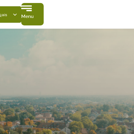
çais
Menu
tsch
ish
ano
ñol
ki