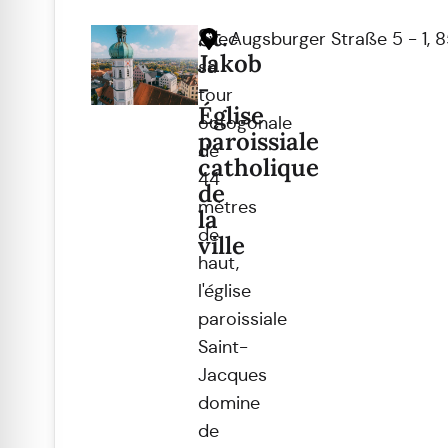
St.
Avec
Augsburger Straße 5 - 1, 
Jakob
sa
-
tour
Église
octogonale
paroissiale
de
catholique
44
de
mètres
la
de
ville
haut,
l'église
paroissiale
Saint-
Jacques
domine
de