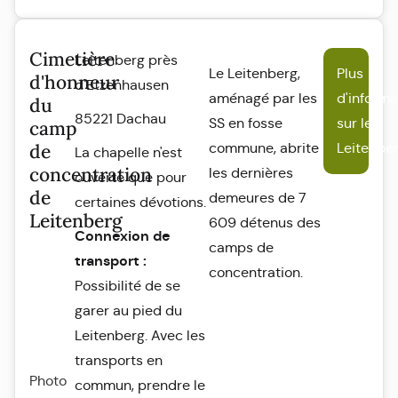
Cimetière
Leitenberg près
Le Leitenberg,
Plus
d'honneur
d'Etzenhausen
aménagé par les
d'informa
du
85221 Dachau
SS en fosse
sur le
camp
de
commune, abrite
Leitenbe
La chapelle n'est
concentration
les dernières
ouverte que pour
de
demeures de 7
certaines dévotions.
Leitenberg
609 détenus des
Connexion de
camps de
transport :
concentration.
Possibilité de se
garer au pied du
Leitenberg. Avec les
transports en
Photo
commun, prendre le