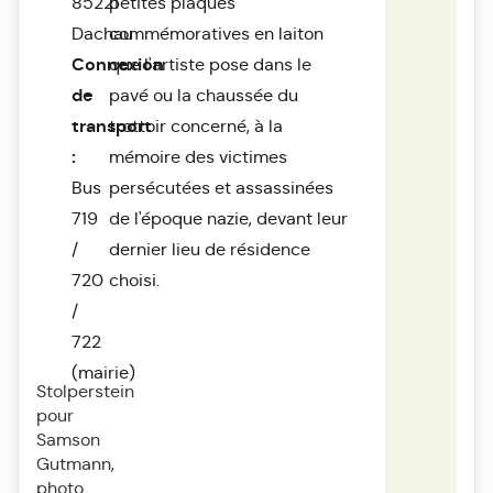
85221
petites plaques
Dachau
commémoratives en laiton
Connexion
que l'artiste pose dans le
de
pavé ou la chaussée du
transport
trottoir concerné, à la
:
mémoire des victimes
Bus
persécutées et assassinées
719
de l'époque nazie, devant leur
/
dernier lieu de résidence
720
choisi.
/
722
(mairie)
Stolperstein
pour
Samson
Gutmann,
photo