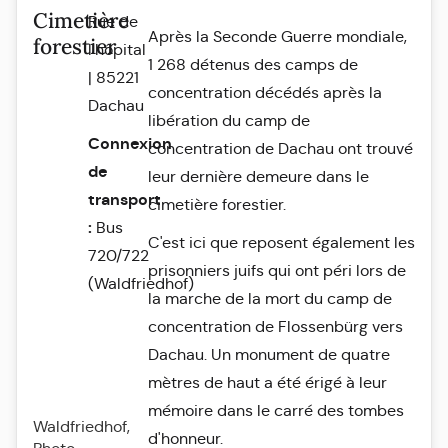
Cimetière
Rue de
Après la Seconde Guerre mondiale,
forestier
l'hôpital
1 268 détenus des camps de
| 85221
concentration décédés après la
Dachau
libération du camp de
Connexion
concentration de Dachau ont trouvé
de
leur dernière demeure dans le
transport
cimetière forestier.
:
Bus
C'est ici que reposent également les
720/722
prisonniers juifs qui ont péri lors de
(Waldfriedhof)
la marche de la mort du camp de
concentration de Flossenbürg vers
Dachau. Un monument de quatre
mètres de haut a été érigé à leur
mémoire dans le carré des tombes
Waldfriedhof,
d'honneur.