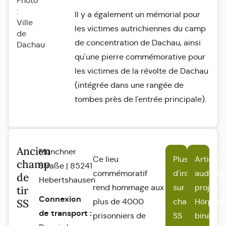
Photo
:
Il y a également un mémorial pour
Ville
les victimes autrichiennes du camp
de
de concentration de Dachau, ainsi
Dachau
qu'une pierre commémorative pour
les victimes de la révolte de Dachau
(intégrée dans une rangée de
tombes près de l'entrée principale).
Ancien
Münchner
Ce lieu
Plus
Article
champ
Straße | 85241
commémoratif
d'informations
audio d
de
Hebertshausen
rend hommage aux
sur l'ancien
projet
tir
Connexion
SS
plus de 4000
champ de tir
Hörpfad
de transport :
prisonniers de
SS
bination