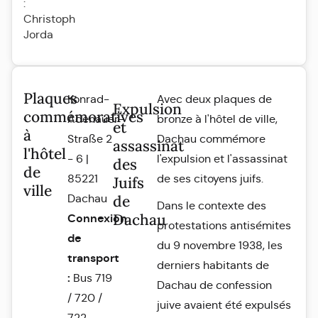
:
Christoph
Jorda
Plaques
Konrad-
Avec deux plaques de
Expulsion
commémoratives
Adenauer-
bronze à l'hôtel de ville,
et
à
Straße 2
Dachau commémore
assassinat
l'hôtel
- 6 |
l'expulsion et l'assassinat
des
de
85221
de ses citoyens juifs.
Juifs
ville
Dachau
de
Dans le contexte des
Dachau
Connexion
protestations antisémites
de
du 9 novembre 1938, les
transport
derniers habitants de
:
Bus 719
Dachau de confession
/ 720 /
juive avaient été expulsés
722