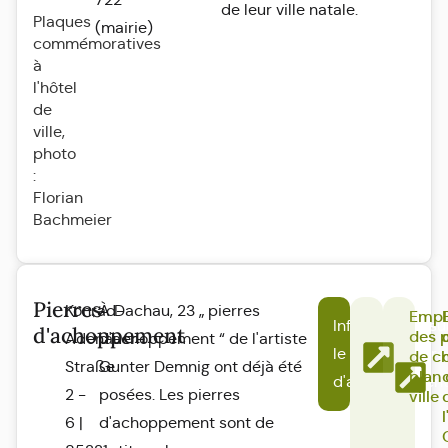
de leur ville natale.
Plaques
(mairie)
commémoratives
à
l'hôtel
de
ville,
photo
:
Florian
Bachmeier
Pierres
Konrad-
À Dachau, 23 „ pierres
Empl
Informations su
d'achoppement
des p
Adenauer-
d'achoppement “ de l'artiste
le projet "Pierre
de ch
Straße
Gunter Demnig ont déjà été
plan 
d'achoppement
2 -
posées. Les pierres
ville
6 |
d'achoppement sont de