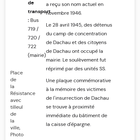
de
a reçu son nom actuel en
transport
novembre 1946.
:
Bus
Le 28 avril 1945, des détenus
719 /
du camp de concentration
720 /
de Dachau et des citoyens
722
de Dachau ont occupé la
(mairie)
mairie. Le soulèvement fut
réprimé par des unités SS.
Place
de
Une plaque commémorative
la
à la mémoire des victimes
Résistance
de l'insurrection de Dachau
avec
se trouve à proximité
tilleul
de
immédiate du bâtiment de
la
la caisse d'épargne.
ville,
Photo