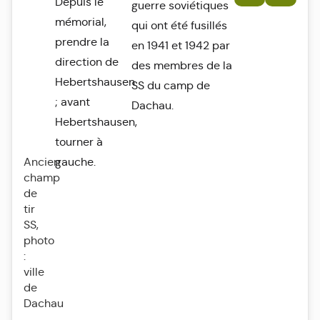
Depuis le
guerre soviétiques
mémorial,
qui ont été fusillés
prendre la
en 1941 et 1942 par
direction de
des membres de la
Hebertshausen
SS du camp de
; avant
Dachau.
Hebertshausen,
tourner à
Ancien
gauche.
champ
de
tir
SS,
photo
:
ville
de
Dachau