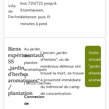
:
bus 720/722 jusqu'à
Ville
Etzenhausen,
de
Dachau
Veltenstr. puis 15
minutes à pied.
Biens
Au jardin
L'ancien „jardin
Visite
expérimentaux
des
d'herbes“, où de
virtuelle du
SS
plantes
nombreux détenus ont
"jardin
„jardin
aromatiques
d'herbes
trouvé la mort, se trouve
d'herbes
2
aromatiques“
à proximité immédiate
aromatique
|
85221
Dachau
/
du mémorial du camp
plantation
de concentration.
Connexion
de