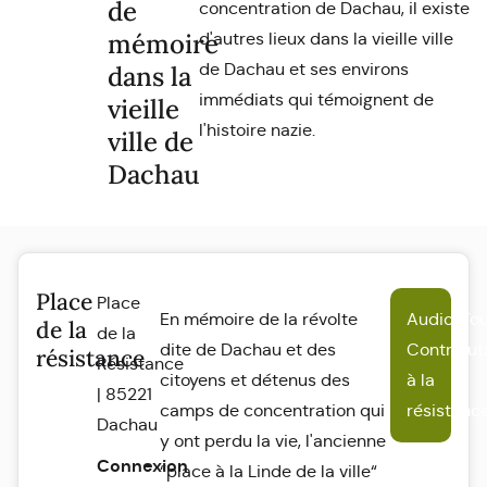
de
concentration de Dachau, il existe
mémoire
d'autres lieux dans la vieille ville
de Dachau et ses environs
dans la
immédiats qui témoignent de
vieille
l'histoire nazie.
ville de
Dachau
Place
Place
En mémoire de la révolte
Audio-To
de la
de la
dite de Dachau et des
Contribut
résistance
Résistance
citoyens et détenus des
à la
| 85221
camps de concentration qui
résistanc
Dachau
y ont perdu la vie, l'ancienne
Connexion
“place à la Linde de la ville“