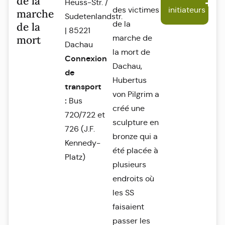
de la
Heuss-Str. /
des victimes
initiateurs
marche
Sudetenlandstr.
de la
de la
| 85221
mort
marche de
Dachau
la mort de
Connexion
Dachau,
de
Hubertus
transport
von Pilgrim a
:
Bus
créé une
720/722 et
sculpture en
726 (J.F.
bronze qui a
Kennedy-
été placée à
Platz)
plusieurs
endroits où
les SS
faisaient
passer les