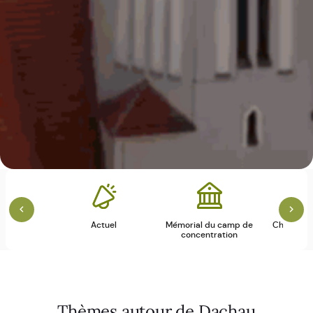
vice
Actuel
Mémorial du camp de
Château & v
concentration
Thèmes autour de Dachau