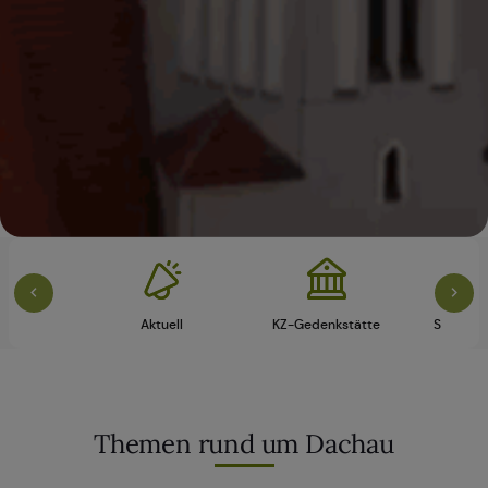
vice
Aktuell
KZ-Gedenkstätte
Schloss 
Themen rund um Dachau