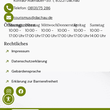
Konrad-Adenauer-Str. 1, 85221 Dachau
Telefon:
08131/75 286
tourismus@dachau.de
Öffnungszeiten
Montag
Dienstag
Mittwoch
Donnerstag
Freitag
Samstag
10:00 -
10:00 -
10:00 -
10:00 -
10:00 -
10:00 –
17:00 Uhr
17:00 Uhr
17:00 Uhr
17:00 Uhr
17:00 Uhr
14:00 Uhr
Rechtliches
Impressum
Datenschutzerklärung
Gebärdensprache
Polski
Erklärung zur Barrierefreiheit
Español
Italiano
Français
English