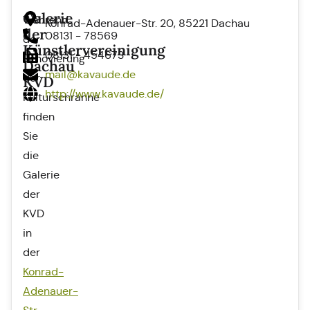
Galerie
Während
Konrad-Adenauer-Str. 20, 85221 Dachau
der
08131 - 78569
der
Künstlervereinigung
08131 - 454673
Renovierung
Dachau
mail@kavaude.de
der
KVD
http://www.kavaude.de/
Kulturschranne
finden
Sie
die
Galerie
der
KVD
in
der
Konrad-
Adenauer-