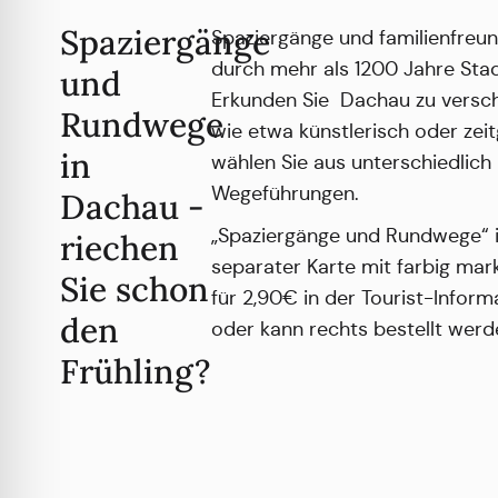
Spaziergänge
Spaziergänge und familienfreu
durch mehr als 1200 Jahre Sta
und
Erkunden Sie Dachau zu vers
Rundwege
wie etwa künstlerisch oder zei
in
wählen Sie aus unterschiedlich
Wegeführungen.
Dachau -
„Spaziergänge und Rundwege“ i
riechen
separater Karte mit farbig mark
Sie schon
für 2,90€ in der Tourist-Informa
den
oder kann rechts bestellt werd
Frühling?