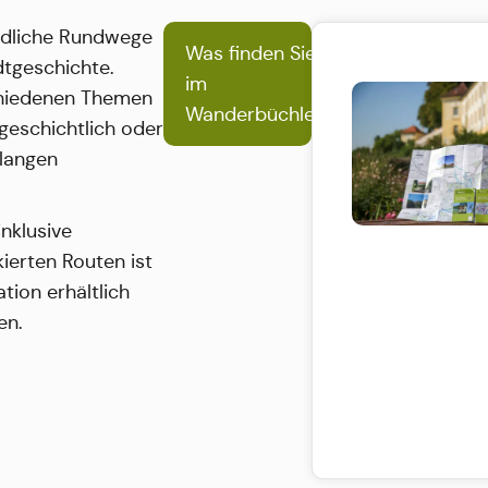
ndliche Rundwege
Was finden Sie
dtgeschichte.
im
chiedenen Themen
Wanderbüchlein?
tgeschichtlich oder
 langen
nklusive
ierten Routen ist
tion erhältlich
en.