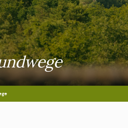
Rundwege
ege