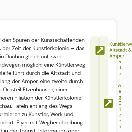
f den Spuren der Kunstschaffenden
Künstlerw
K
 der Zeit der Künstlerkolonie – das
Altstadt &
ü
Amper
n
 in Dachau gleich auf zwei
s
ndwegen möglich: eine Künstlerweg-
tl
leife führt durch die Altstadt und
e
r
lang der Amper, eine zweite durch
w
 Ortsteil Etzenhausen, einer
e
g
heren Filiation der Künstlerkolonie
E
chau. Tafeln entlang des Wegs
t
ormieren zu Künstler, Werk und
z
e
andort. Flyer mit Wegbeschreibung
n
d in der Tourist-Information oder