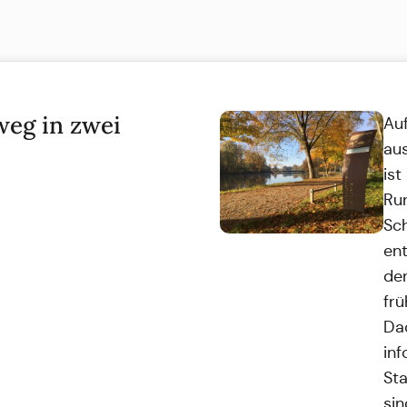
eg in zwei
Au
aus
ist
Ru
Sch
ent
den
frü
Da
inf
St
sin