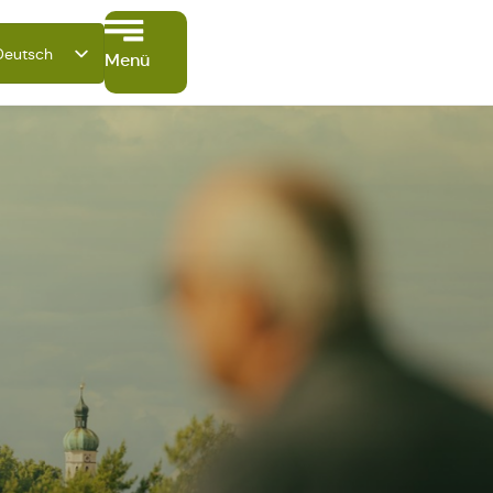
Deutsch
Menü
English
Français
Italiano
Español
Polski