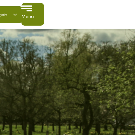
çais
Menu
tsch
ish
ano
ñol
ki