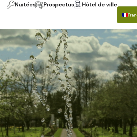
Nuitées
Prospectus
Hôtel de ville
Fran
Deu
Engl
Itali
Espa
Pols