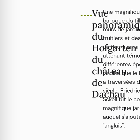
Vue
Une magnifiqu
baroque de til
panoramiq
murs de jardin
du
fruitiers et d
Hofgarten
de fleurs ainsi
attenant témo
du
différentes ép
château
jardins que l
de
a traversées 
siècle. Friedr
Dachau
Sckell fut le 
magnifique jar
auquel s'ajoute
"anglais".