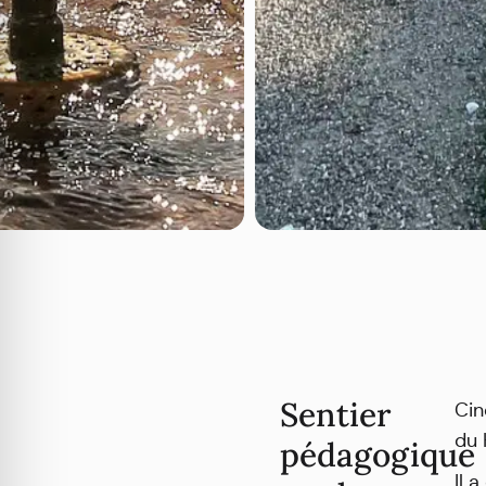
Sentier
Cin
du 
pédagogique
Il 