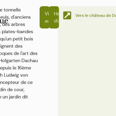
e tonnelle
Visite
Heures
Vers le château de 
leuls, d'anciens
ue
audio
d'ouverture
, des arbres
es plates-bandes
 qu'un petit bois
ignent des
oques de l'art des
e Hofgarten Dachau
depuis le 16ème
ich Ludwig von
concepteur de ce
din de cour,
 un jardin dit