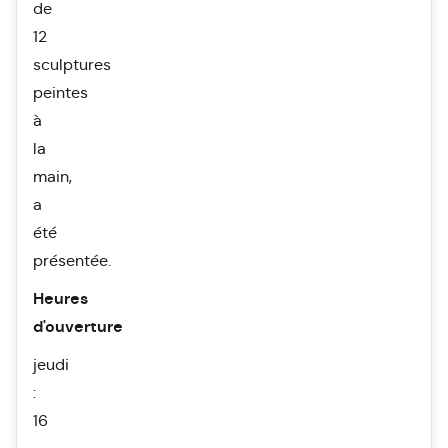
de
12
sculptures
peintes
à
la
main,
a
été
présentée.
Heures
d'ouverture
jeudi
:
16