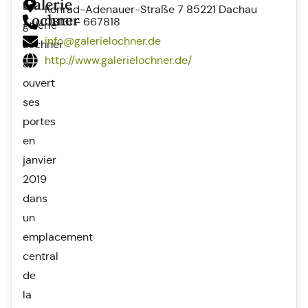
Galerie
La
Konrad-Adenauer-Straße 7 85221 Dachau
Lochner
08131 - 667818
galerie
info@galerielochner.de
Lochner
http://www.galerielochner.de/
a
ouvert
ses
portes
en
janvier
2019
dans
un
emplacement
central
de
la