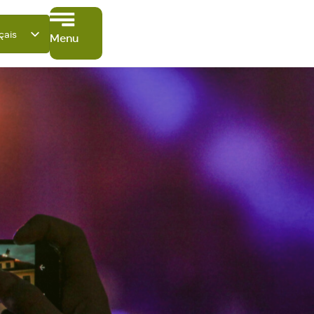
çais
Menu
tsch
ish
ano
ñol
ki