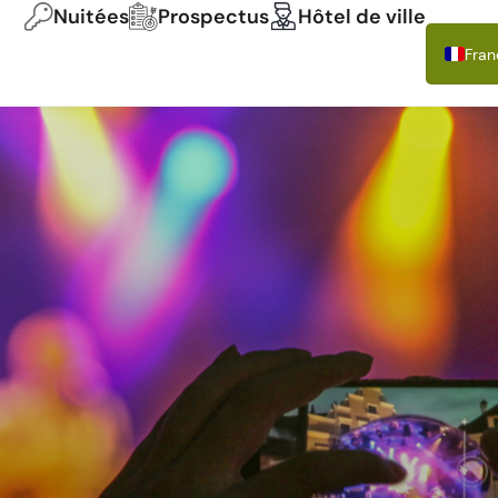
Nuitées
Prospectus
Hôtel de ville
Fran
Deu
Engl
Itali
Espa
Pols