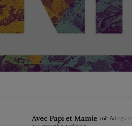
Avec Papi et Mamie
mit Adelgun
au musée : viens
Lors de notr