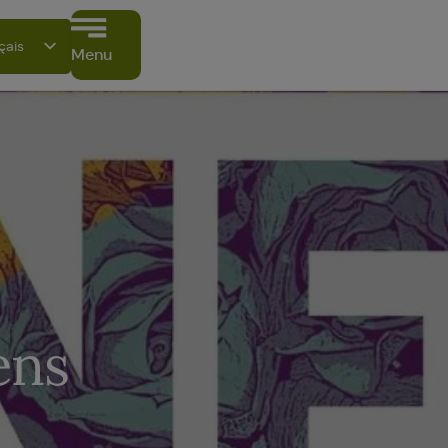
çais
Menu
tsch
ish
ano
ñol
ki
ens