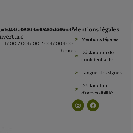
ures
Mentions légales
Lundi
10:00
Mardi
10:00
Mercredi
10:00
Jeudi
10:00
Vendredi
10:00
Samedi
10:00
uverture
-
-
-
-
-
-
Mentions légales
17:00
17:00
17:00
17:00
17:00
14:00
heures
Déclaration de
confidentialité
Langue des signes
Déclaration
d'accessibilité