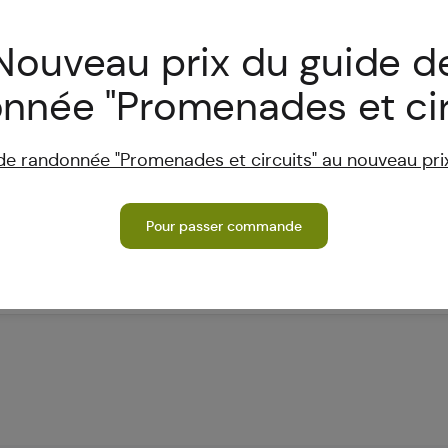
dans le royaume des
de manière l
sens
Nouveau prix du guide d
nous expérim
trict de
créons notre
nnée "Promenades et cir
impressions 
15 € par adu
de randonnée "Promenades et circuits" au nouveau prix
personne su
Inscription à
Pour passer commande
verwaltung@