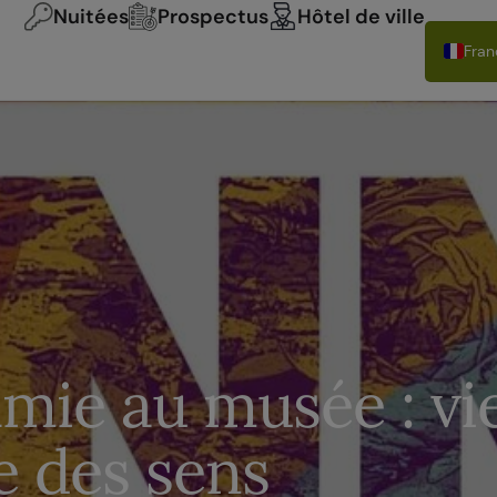
Nuitées
Prospectus
Hôtel de ville
Fran
Deu
Engl
Itali
Espa
Pols
mie au musée : vi
e des sens