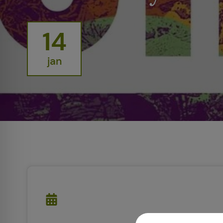
14
jan