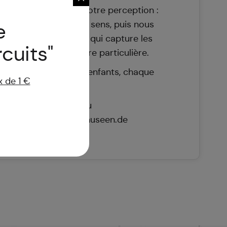
udique le monde de notre perception :
e
entons les différents sens, puis nous
 propre image tactile qui capture les
cuits"
acquises d'une manière particulière.
lte avec jusqu'à deux enfants, chaque
 de 1 €
pplémentaire 5 €
 : Tél. 08131 5675-13 ou
dachauer-galerien-museen.de