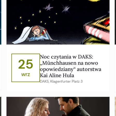
Noc czytania w DAKS:
25
„Münchhausen na nowo
opowiedziany“ autorstwa
wrz
Kai Aline Hula
DAKS, Klagenfurter Platz 3