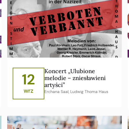
Koncert „Ulubione
12
melodie – zniesławieni
artyści”
wrz
Erchana Saal, Ludwig Thoma Haus