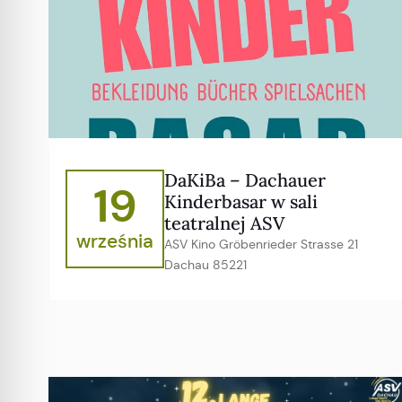
DaKiBa – Dachauer
19
Kinderbasar w sali
teatralnej ASV
września
ASV Kino Gröbenrieder Strasse 21
Dachau 85221