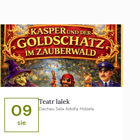
Teatr lalek
09
Dachau Sala Adolfa Hölzela
sie