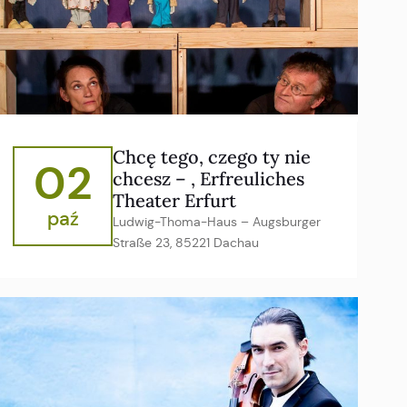
Chcę tego, czego ty nie
02
chcesz – , Erfreuliches
Theater Erfurt
paź
Ludwig-Thoma-Haus – Augsburger
Straße 23, 85221 Dachau