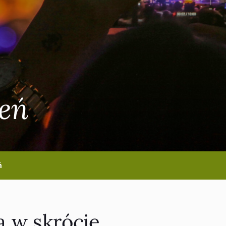
eń
ń
a w skrócie