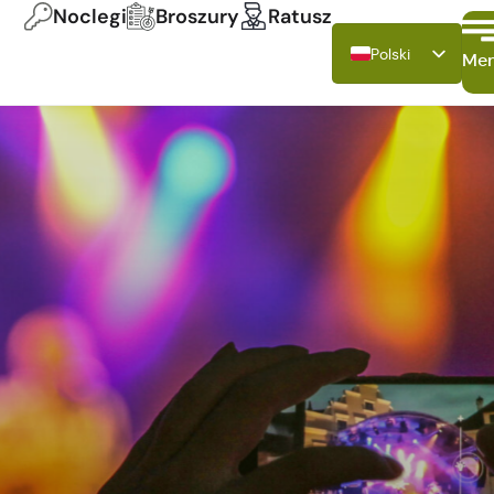
Noclegi
Broszury
Ratusz
Polski
Me
Deutsch
English
Français
Italiano
Español