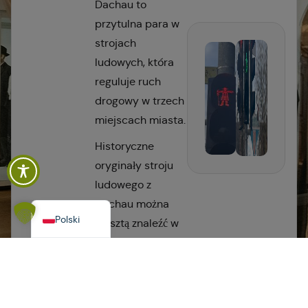
Dachau to
przytulna para w
strojach
ludowych, która
reguluje ruch
drogowy w trzech
Español
miejscach miasta.
Italiano
Historyczne
Français
oryginały stroju
English
ludowego z
Deutsch
Dachau można
Polski
zresztą znaleźć w
Muzeum
Okręgowe w
Dachau
podziwiać
z bliska. Tam