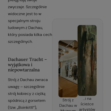
zwyczaje. Szczególnie
widoczne jest to w
specjalnym stroju
ludowym z Dachau,
który posiada kilka cech
szczególnych.
Dachauer Tracht –
wyjątkowa i
niepowtarzalna
Strój z Dachau zwraca
uwagę – szczególnie
strój kobiecy z ciężką
...i na
Strój z
spódnicą z gorsetem
ścieżce
Dachau w
(tzw. „Boinkittl“),
artystów
Muzeum