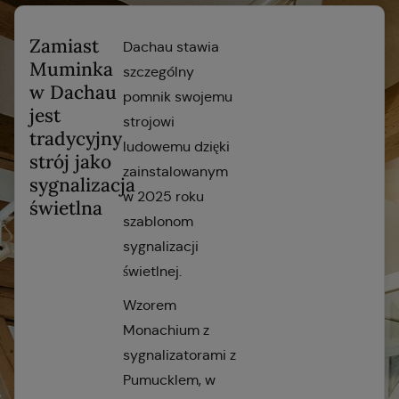
Zamiast
Dachau stawia
Muminka
szczególny
w Dachau
pomnik swojemu
jest
strojowi
tradycyjny
ludowemu dzięki
strój jako
zainstalowanym
sygnalizacja
w 2025 roku
świetlna
szablonom
sygnalizacji
świetlnej.
Wzorem
Monachium z
sygnalizatorami z
Pumucklem, w