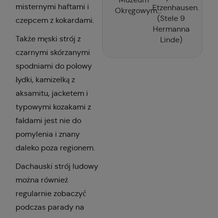
misternymi haftami i
Etzenhausen.
Okręgowym...
(Stele 9
czepcem z kokardami.
Hermanna
Także męski strój z
Linde)
czarnymi skórzanymi
spodniami do połowy
łydki, kamizelką z
aksamitu, jacketem i
typowymi kozakami z
fałdami jest nie do
pomylenia i znany
daleko poza regionem.
Dachauski strój ludowy
można również
regularnie zobaczyć
podczas parady na