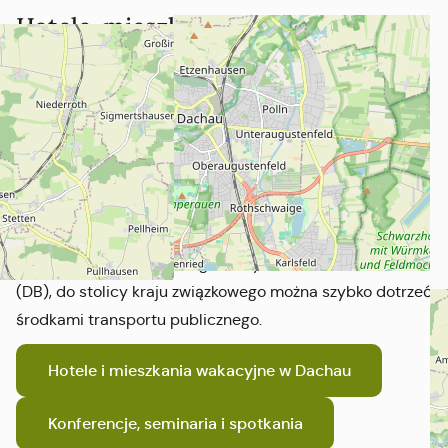
Hotele, mieszkania wakacyjne i sale
konferencyjne w Dachau
Nocleg w okolicach Monachium: gospodarze
Dachau czekają na Ciebie.
Miasto Dachau znajduje się zaledwie około 20 km od
centrum Monachium i dlatego jest idealnym miejscem
na nocleg w okolicy Monachium. Dzięki połączeniu z
Monachijskim Stowarzyszeniem Transportu i Taryf
(MVV) oraz pociągami regionalnymi Deutsche Bahn
(DB), do stolicy kraju związkowego można szybko dotrzeć
środkami transportu publicznego.
Hotele i mieszkania wakacyjne w Dachau
Konferencje, seminaria i spotkania