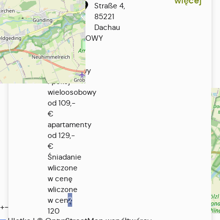
więcej
od 69,-
Straße 4,
Dachau
€
85221
POKÓJ
Dachau
DWUOSOBOWY
od 89,-
€ Pokój
trzyosobowy
i pokój
wieloosobowy
od 109,-
€
apartamenty
od 129,-
€
Śniadanie
wliczone
w cenę
wliczone
2
w cenę
+
−
120