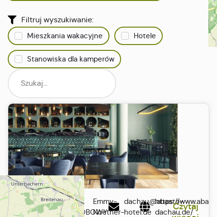
Filtruj wyszukiwanie:
Mieszkania wakacyjne
Hotele
Stanowiska dla kamperów
Abasto
POKÓJ
Emmy-
dachau@abasto-
https://www.abast
Czytaj
JEDNOOSOBOWY
Noether-
hotel.de
dachau.de/
Hotel