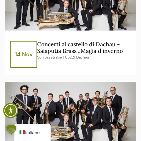
Concerti al castello di Dachau -
Salaputia Brass „Magia d'inverno“
14 Nov
Schlossstraße 1 85221 Dachau
Polski
Español
Français
English
Deutsch
Italiano