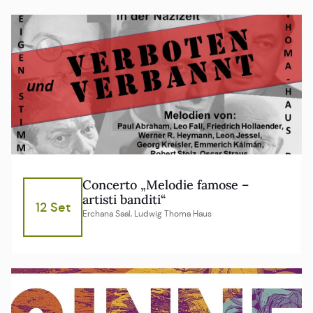
Concerto „Melodie famose –
artisti banditi“
12 Set
Erchana Saal, Ludwig Thoma Haus