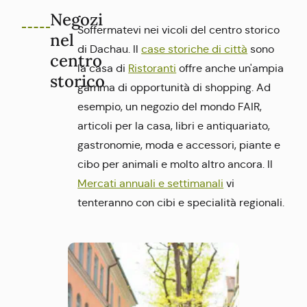
Negozi
Soffermatevi nei vicoli del centro storico
nel
di Dachau. Il
case storiche di città
sono
centro
la casa di
Ristoranti
offre anche un'ampia
storico
gamma di opportunità di shopping. Ad
esempio, un negozio del mondo FAIR,
articoli per la casa, libri e antiquariato,
gastronomie, moda e accessori, piante e
cibo per animali e molto altro ancora. Il
Mercati annuali e settimanali
vi
tenteranno con cibi e specialità regionali.