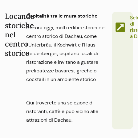
Locande
Ospitalità tra le mura storiche
Sel
storiche
di
Ancora oggi, molti edifici storici del
ris
nel
a D
centro storico di Dachau, come
centro
l'Unterbräu, il Kochwirt e l'Haus
storico
Heidenberger, ospitano locali di
ristorazione e invitano a gustare
prelibatezze bavaresi, greche o
cocktail in un ambiente storico.
Qui troverete una selezione di
ristoranti, caffè e pub vicino alle
attrazioni di Dachau.