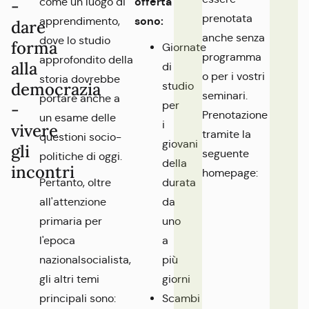
offerta
come un luogo di
-
prenotata
sono:
apprendimento,
dare
anche senza
dove lo studio
forma
Giornate
programma
approfondito della
alla
di
o per i vostri
storia dovrebbe
democrazia
studio
seminari.
portare anche a
per
-
Prenotazione
un esame delle
i
vivere
tramite la
questioni socio-
giovani
gli
seguente
politiche di oggi.
della
incontri
homepage:
Pertanto, oltre
durata
all'attenzione
da
primaria per
uno
l'epoca
a
nazionalsocialista,
più
gli altri temi
giorni
principali sono:
Scambi