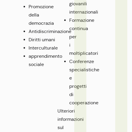
giovanili
Promozione
internazionali
della
Formazione
democrazia
continua
Antidiscriminazione
per
Diritti umani
i
Interculturale
moltiplicatori
apprendimento
Conferenze
sociale
specialistiche
e
progetti
di
cooperazione
Ulteriori
informazioni
sul