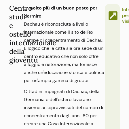
Centro
... molto più di un buon posto per
Inf
studi
per
dormire
vis
e
Dachau è riconosciuta a livello
internazionale come il sito dell'ex
ostello
campo di concentramento di Dachau.
internazionale
È logico che la città sia ora sede di un
della
centro educativo che non solo offre
gioventù
alloggio e ristorazione, ma fornisce
anche un'educazione storica e politica
per un'ampia gamma di gruppi.
Cittadini impegnati di Dachau, della
Germania e dell'estero lavorano
insieme ai sopravvissuti del campo di
concentramento dagli anni '80 per
creare una Casa Internazionale a