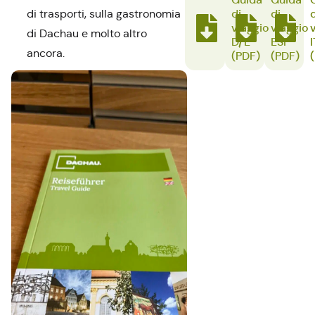
di
di
di trasporti, sulla gastronomia
viaggio
viaggio
di Dachau e molto altro
D/E
ESP
I
ancora.
(PDF)
(PDF)