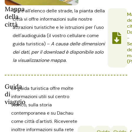
Mappa
Oltre all'elenco delle strade, la pianta della
M
della
città vi offre informazioni sulle nostre
de
città
ci
attrazioni turistiche e le istruzioni per l'uso
D
dell'audioguida (il vostro cellulare come
-
Se
guida turistica) –
A causa delle dimensioni
de
dei dati, per il download è disponibile solo
m
la visualizzazione mappa.
(P
Guida
La guida turistica offre molte
di
informazioni utili sul centro
viaggio
storico, sulla storia
contemporanea e su Dachau
come città d'artisti. Riceverete
inoltre informazioni sulla rete
Guida
Guida