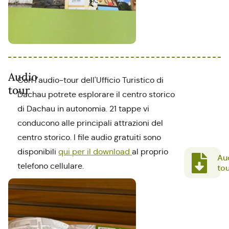
Audio
Con l'audio-tour dell'Ufficio Turistico di
tour
Dachau potrete esplorare il centro storico
di Dachau in autonomia. 21 tappe vi
conducono alle principali attrazioni del
centro storico. I file audio gratuiti sono
disponibili
qui per il download
al proprio
Au
telefono cellulare.
to