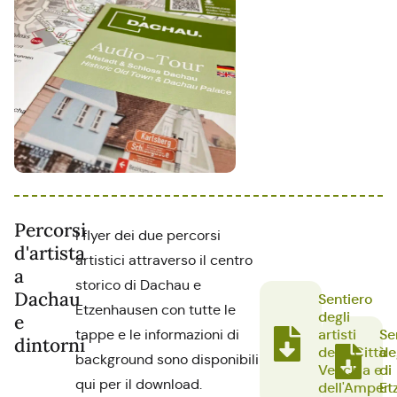
Percorsi
I flyer dei due percorsi
d'artista
artistici attraverso il centro
a
storico di Dachau e
Dachau
Sentiero
Etzenhausen con tutte le
degli
e
artisti
Se
tappe e le informazioni di
dintorni
della Città
deg
background sono disponibili
Vecchia e
di
qui per il download.
dell'Amper
Et