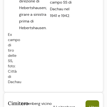
direzione di
campo SS di
Hebertshausen;
Dachau nel
girare a sinistra
1941 e 1942.
prima di
Hebertshausen.
Ex
campo
di
tiro
delle
SS,
foto:
Città
di
Dachau
Cimitero
Leitenberg vicino