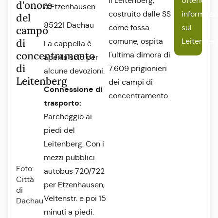
Il Leitenberg,
Ulteriori
d'onore
a Etzenhausen
costruito dalle SS
informazio
del
85221 Dachau
come fossa
sul
campo
di
comune, ospita
Leitenber
La cappella è
concentramento
l'ultima dimora di
aperta solo per
di
7.609 prigionieri
alcune devozioni.
Leitenberg
dei campi di
Connessione di
concentramento.
trasporto:
Parcheggio ai
piedi del
Leitenberg. Con i
mezzi pubblici
Foto:
autobus 720/722
Città
per Etzenhausen,
di
Veltenstr. e poi 15
Dachau
minuti a piedi.