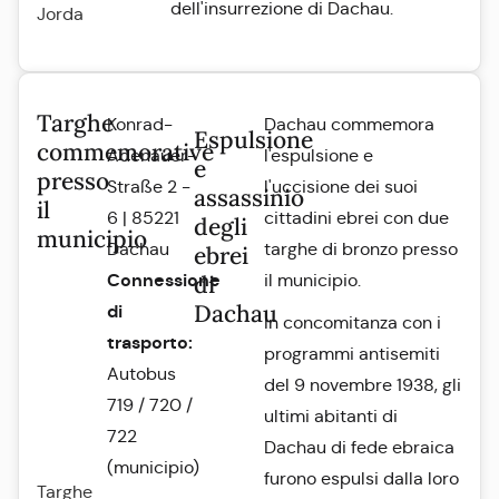
dell'insurrezione di Dachau.
Jorda
Targhe
Konrad-
Dachau commemora
Espulsione
commemorative
Adenauer-
l'espulsione e
e
presso
Straße 2 -
l'uccisione dei suoi
assassinio
il
6 | 85221
cittadini ebrei con due
degli
municipio
Dachau
targhe di bronzo presso
ebrei
Connessione
di
il municipio.
Dachau
di
In concomitanza con i
trasporto:
programmi antisemiti
Autobus
del 9 novembre 1938, gli
719 / 720 /
ultimi abitanti di
722
Dachau di fede ebraica
(municipio)
furono espulsi dalla loro
Targhe