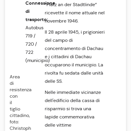
Connessione
“Platz an der Stadtlinde“
di
ricevette il nome attuale nel
trasporto:
novembre 1946.
Autobus
Il 28 aprile 1945, i prigionieri
719 /
del campo di
720 /
concentramento di Dachau
722
e i cittadini di Dachau
(municipio)
occuparono il municipio. La
rivolta fu sedata dalle unità
Area
delle SS.
di
resistenza
Nelle immediate vicinanze
con
dell'edificio della cassa di
il
risparmio si trova una
tiglio
cittadino,
lapide commemorativa
foto:
delle vittime
Christoph