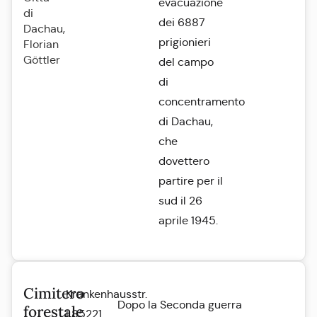
evacuazione
di
dei 6887
Dachau,
prigionieri
Florian
Göttler
del campo
di
concentramento
di Dachau,
che
dovettero
partire per il
sud il 26
aprile 1945.
Cimitero
Krankenhausstr.
Dopo la Seconda guerra
forestale
| 85221