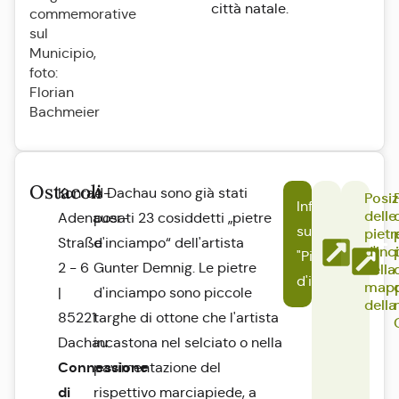
città natale.
commemorative
sul
Municipio,
foto:
Florian
Bachmeier
Ostacoli
Konrad-
A Dachau sono già stati
Posi
Informazioni
delle
Adenauer-
posati 23 cosiddetti „pietre
sul progetto
pietr
Straße
d'inciampo“ dell'artista
d'in
"Pietre
2 - 6
Gunter Demnig. Le pietre
nella
d'inciampo"
map
|
d'inciampo sono piccole
della
85221
targhe di ottone che l'artista
Dachau
incastona nel selciato o nella
Connessione
pavimentazione del
di
rispettivo marciapiede, a