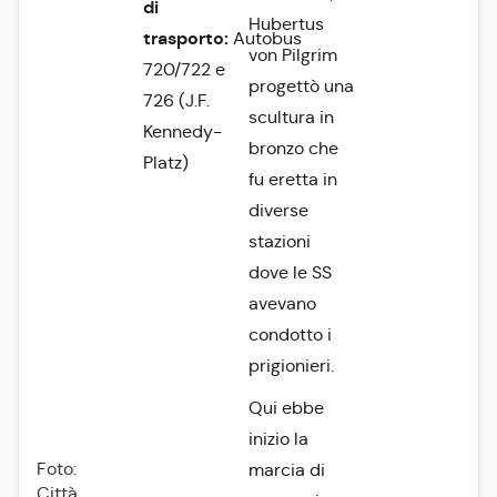
di
Hubertus
trasporto:
Autobus
von Pilgrim
720/722 e
progettò una
726 (J.F.
scultura in
Kennedy-
bronzo che
Platz)
fu eretta in
diverse
stazioni
dove le SS
avevano
condotto i
prigionieri.
Qui ebbe
inizio la
Foto:
marcia di
Città