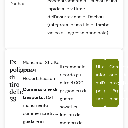
concentramento di Dachau e una
Dachau
lapide alle vittime
dell'insurrezione di Dachau
(integrata in una fila di tombe
vicino all'ingresso principale).
Ex
Münchner Straße
Il memoriale
Ulteriori
Contribu
poligono
| 85241
ricorda gli
informazioni
audio de
di
Hebertshausen
oltre 4.000
sull'ex
progetto
tiro
Connessione di
delle
prigionieri di
poligono di
Hörpfad
trasporto:
Dal
SS
guerra
tiro delle SS
binazion
monumento
sovietici
commemorativo,
fucilati dai
guidare in
membri del