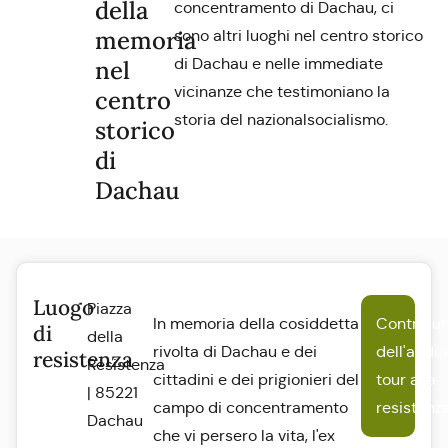
della
concentramento di Dachau, ci
memoria
sono altri luoghi nel centro storico
di Dachau e nelle immediate
nel
vicinanze che testimoniano la
centro
storia del nazionalsocialismo.
storico
di
Dachau
Luogo
Piazza
In memoria della cosiddetta
Contribu
di
della
rivolta di Dachau e dei
dell'audio
resistenza
Resistenza
cittadini e dei prigionieri del
tour alla
| 85221
campo di concentramento
resistenz
Dachau
che vi persero la vita, l'ex