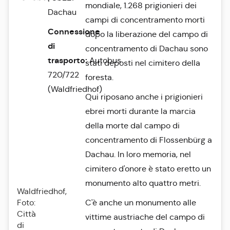
mondiale, 1.268 prigionieri dei
Dachau
campi di concentramento morti
Connessione
dopo la liberazione del campo di
di
concentramento di Dachau sono
trasporto:
Autobus
stati deposti nel cimitero della
720/722
foresta.
(Waldfriedhof)
Qui riposano anche i prigionieri
ebrei morti durante la marcia
della morte dal campo di
concentramento di Flossenbürg a
Dachau. In loro memoria, nel
cimitero d'onore è stato eretto un
monumento alto quattro metri.
Waldfriedhof,
Foto:
C'è anche un monumento alle
Città
vittime austriache del campo di
di