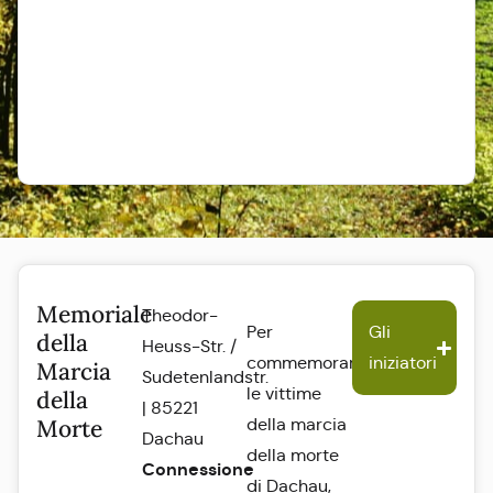
Memoriale
Theodor-
Per
Gli
della
Heuss-Str. /
commemorare
iniziatori
Marcia
Sudetenlandstr.
le vittime
della
| 85221
Morte
della marcia
Dachau
della morte
Connessione
di Dachau,