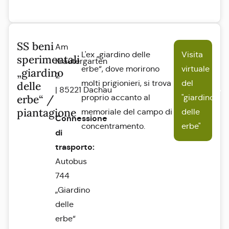
SS beni
Am
L'ex „giardino delle
Visita
sperimentali
Kräutergarten
erbe“, dove morirono
virtuale
„giardino
2
molti prigionieri, si trova
del
delle
|
85221
Dachau
erbe“ /
proprio accanto al
"giardino
piantagione
memoriale del campo di
delle
Connessione
concentramento.
erbe"
di
trasporto:
Autobus
744
„Giardino
delle
erbe“