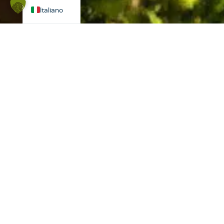
Italiano
Il nostro consiglio
Pochi passi: la breve salita dal centro storico all'ex
residenza estiva di Wittelsbach, il Palazzo di
Dachau, vi ricompenserà con una vista