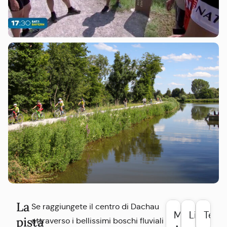
La
Se raggiungete il centro di Dachau
Mappa
Libro di
Test
pista
attraverso i bellissimi boschi fluviali