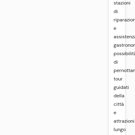
stazioni
di
riparazio
e
assistenz
gastrono
possibilit
di
pernotta
tour
guidati
della
città
e
attrazioni
lungo