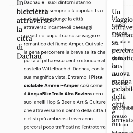
In
Dachau e i suoi dintorni stanno
bicicletta
diventando sempre più popolari tra i
Un
La
viaggio
attraverso
ciclisti. Si raggiunge la città
nuova
attrave
attraverso incantevoli paesaggi
la
mappa
Dacha
palustri e lungo il corso selvaggio e
città
su
ciclabile
romantico del fiume Amper. Qui vale
di
percors
gratuita
la pena percorrere la breve salita che
Dachau
tematic
della
porta al pittoresco centro storico e al
la
città
castello Wittelbach di Dachau, con la
nuova
di
Pista
sua magnifica vista. Entrambi i
mappa
Dachau
ciclabile Ammer-Amper
così come
ciclabi
è
AcquaBikeTrails Alta Baviera
il
con i
della
ora
suoi anelli Hop & Beer e Art & Culture
città
disponibi
che attraversano il centro della città. I
è
presso
ciclisti più ambiziosi troveranno
arrivat
l'Ufficio
percorsi poco trafficati nell'entroterra
Informazi