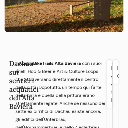
Dachau
AcquaBikeTrails Alta Baviera
Il
con i suoi
Percor
Dati
sui
anelli Hop & Beer e Art & Culture Loops
ciclabi
GPS
sentieri
che attraversano direttamente il centro
dell'a
della città. Dopotutto, un tempo qui l'arte
acquatici
fino a
della birra e quella della pittura erano
dell'Alta
Dacha
strettamente legate. Anche se nessuno dei
Baviera
sette ex birrifici di Dachau esiste ancora,
gli edifici dell'Unterbräu,
dell'Hörhammerbräu e dello Zieglerbräu