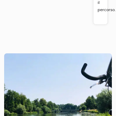
il
percorso.