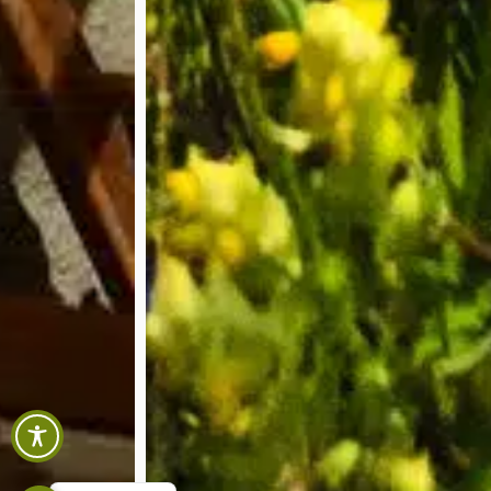
Polski
Español
Français
English
Deutsch