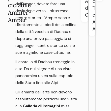
AAR e
ciclotur
ciclabile
dell'Amper, dovete fare una
dati
"Pista
deviazione verso il pittoresco
Ammer-
GPS
ciclabile
centro storico. L'Amper scorre
Amper
Ammer-
direttamente ai piedi della collina
Amper"
della città vecchia di Dachau e
dopo una breve passeggiata si
raggiunge il centro storico con le
sue magnifiche case cittadine.
Il castello di Dachau troneggia in
alto. Da qui si gode di una vista
panoramica unica sulla capitale
dello Stato fino alle Alpi.
Gli amanti dell'arte non devono
assolutamente perdersi una visita
Galleria di immagini
alla
miss.