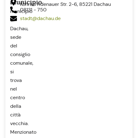
Municipio
Il
Konrad Adenauer Str. 2-6, 85221 Dachau
08131 - 750
municipio
stadt@‌dachau.de
di
Dachau,
sede
del
consiglio
comunale,
si
trova
nel
centro
della
città
vecchia.
Menzionato