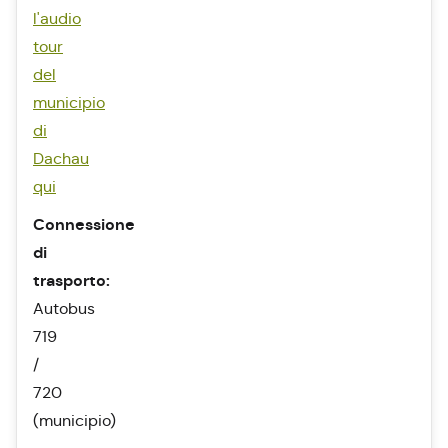
l'audio
tour
del
municipio
di
Dachau
qui
Connessione
di
trasporto:
Autobus
719
/
720
(municipio)