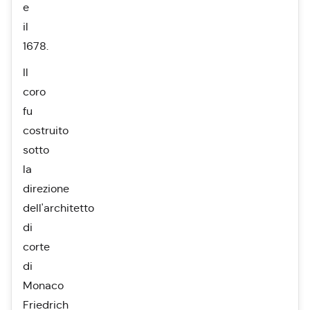
e
il
1678.
Il
coro
fu
costruito
sotto
la
direzione
dell'architetto
di
corte
di
Monaco
Friedrich