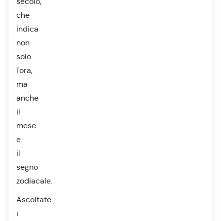
secolo,
che
indica
non
solo
l'ora,
ma
anche
il
mese
e
il
segno
zodiacale.
Ascoltate
i