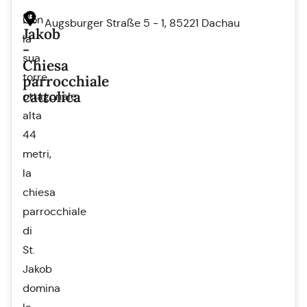
St
Con
Augsburger Straße 5 - 1, 85221 Dachau
Jakob
la
-
sua
Chiesa
torre
parrocchiale
cattolica
ottagonale
alta
44
metri,
la
chiesa
parrocchiale
di
St.
Jakob
domina