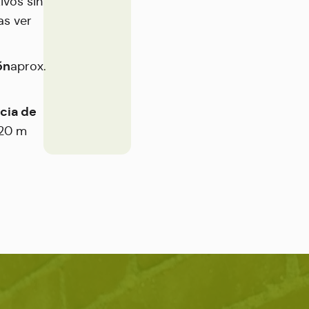
ivos sin
as ver
ón
aprox.
cia de
20 m