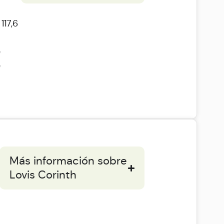
117,6
e
e
Más información sobre
Lovis Corinth