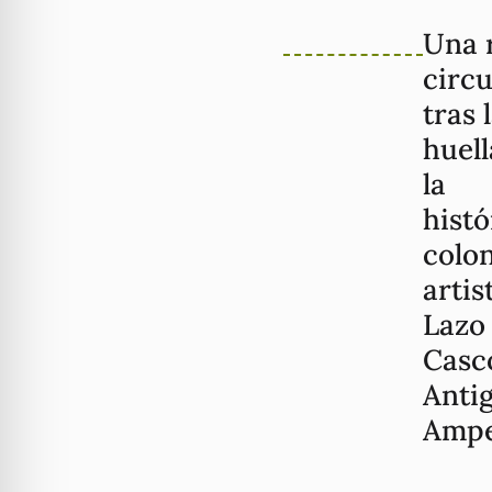
Una 
circu
tras 
huell
la
histó
colon
artis
Lazo
Casc
Anti
Amp