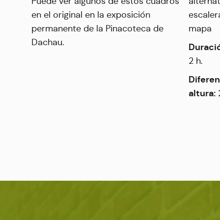
Puede ver algunos de estos cuadros
alternat
en el original en la exposición
escaler
permanente de la Pinacoteca de
mapa
Dachau.
Duraci
2 h.
Diferen
altura: