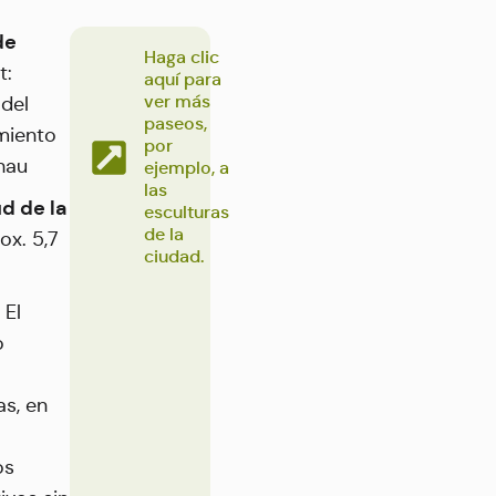
de
Haga clic
a
t:
aquí para
ver más
 del
paseos,
miento
por
hau
ejemplo, a
las
d de la
esculturas
de la
ox. 5,7
ciudad.
:
El
o
as, en
os