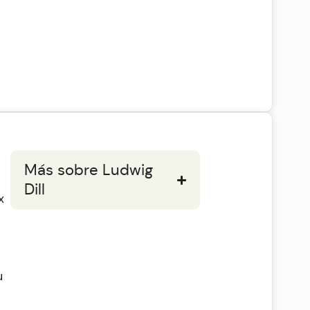
Más sobre Ludwig
Dill
x
u