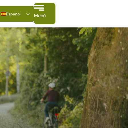
Español
Menú
Deutsch
English
Français
Italiano
Polski