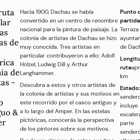
ruta
Punto 
Hacia 1900, Dachau se había
partid
lar
convertido en un centro de renombre
nacional para la pintura de paisaje. La
Terraza
las
colonia de artistas de Dachau se hizo
ayunta
as de
muy conocida. Tres artistas en
de Dac
particular contribuyeron a ello: Adolf
Longitu
rica
Hölzel, Ludwig Dill y Arthur
ruta
apr
ia de
Langhammer.
km
tas -
Descubra a estos y otros artistas de
Estado
la colonia de artistas y sus motivos en
sender
o
este recorrido por el casco antiguo y
incluye
guo &
a lo largo del Amper. En las estelas
escaler
pictóricas, conocerás la perspectiva
er
parte
de los pintores sobre sus motivos.
sender