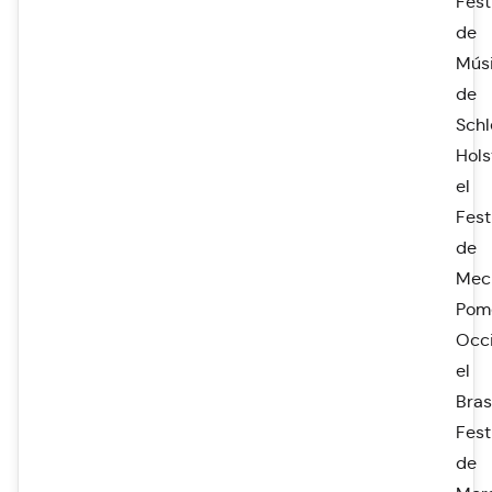
Fest
de
Mús
de
Schl
Hols
el
Fest
de
Mec
Pom
Occi
el
Bras
Fest
de