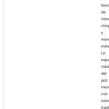
llen
de
ritm
chis
y
mom
inol
Le
esp
clás
del
jazz
mez
con
soni
trad