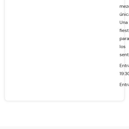
mez
únic
Una
fies
par
los
sent
Entr
19:3
Entr