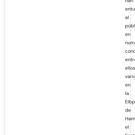
han
ent
al
públ
en
num
conc
entr
ello
vari
en
la
Elbp
de
Ham
el