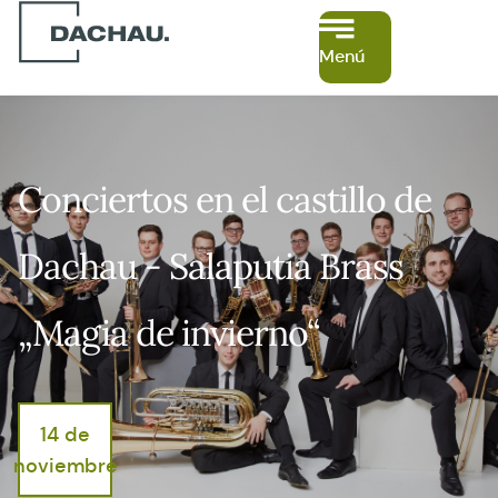
Menú
Conciertos en el castillo de
Dachau - Salaputia Brass
„Magia de invierno“
14 de
noviembre