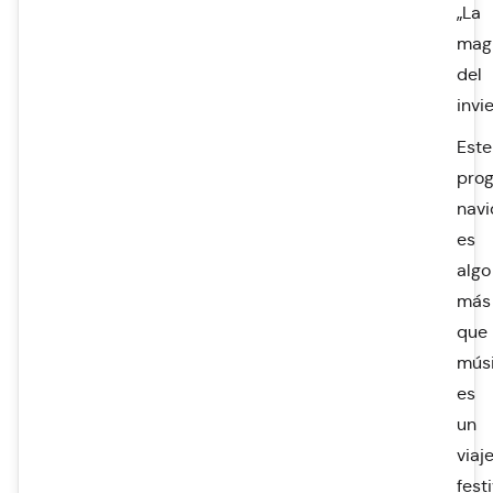
„La
mag
del
invi
Este
pro
nav
es
algo
más
que
músi
es
un
viaj
fest