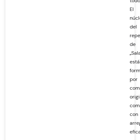
todo
El
núcl
del
repe
de
„Sal
está
for
por
com
orig
com
con
arre
efic