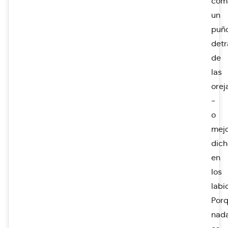
com
un
puñ
detr
de
las
orej
-
o
mej
dich
en
los
labi
Por
nad