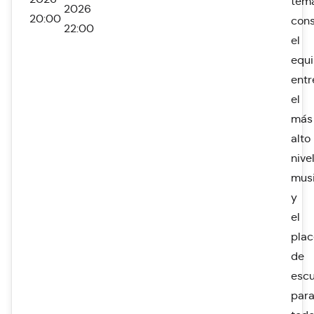
temá
2026
20:00
con
22:00
el
equi
entr
el
más
alto
nive
musi
y
el
plac
de
esc
par