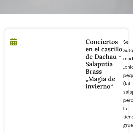
Conciertos
Se
en el castillo
aut
de Dachau -
mod
Salaputia
„chi
Brass
peq
„Magia de
(lat.
invierno“
sala
per
la
tien
gru