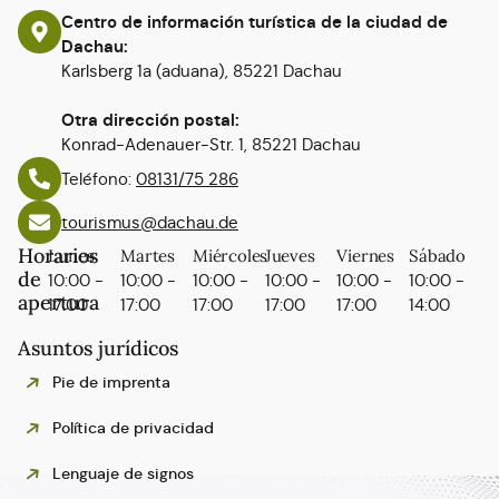
Centro de información turística de la ciudad de
Dachau:
Karlsberg 1a (aduana), 85221 Dachau
Otra dirección postal:
Konrad-Adenauer-Str. 1, 85221 Dachau
Teléfono:
08131/75 286
tourismus@dachau.de
Horarios
Lunes
Martes
Miércoles
Jueves
Viernes
Sábado
de
10:00 -
10:00 -
10:00 -
10:00 -
10:00 -
10:00 -
apertura
17:00
17:00
17:00
17:00
17:00
14:00
Asuntos jurídicos
Pie de imprenta
Política de privacidad
Lenguaje de signos
Polski