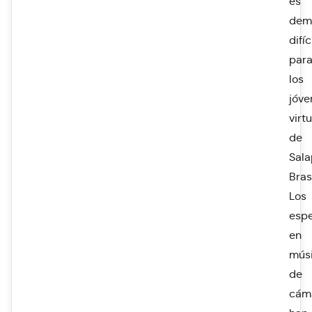
es
dem
difíc
par
los
jóve
virt
de
Sala
Bras
Los
espe
en
mús
de
cám