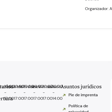
Organizador: 
rarios
Asuntos jurídicos
Lunes
10:00
Martes
10:00
Miércoles
10:00
Jueves
10:00
Viernes
10:00
Sábado
10:00
-
-
-
-
-
-
Pie de imprenta
rtura
17:00
17:00
17:00
17:00
17:00
14:00
Política de
privacidad