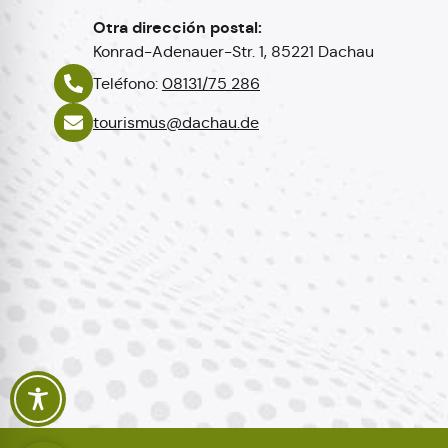
Otra dirección postal:
Konrad-Adenauer-Str. 1, 85221 Dachau
Teléfono:
08131/75 286
tourismus@dachau.de
Polski
Italiano
Français
English