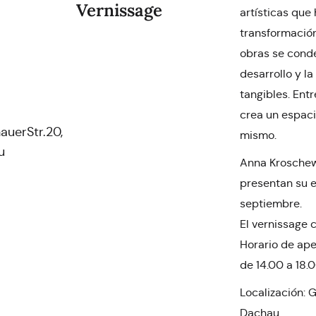
Vernissage
artísticas que 
transformación
obras se conde
desarrollo y la
tangibles. Entre
crea un espaci
uerStr.20,
mismo.
u
Anna Kroschew
presentan su e
septiembre.
El vernissage 
Horario de ape
de 14.00 a 18.
Localización: 
Dachau