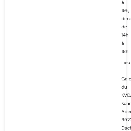
à
19h,
dim
de
14h
à
18h
Lieu
:
Gale
du
KVD,
Kon
Aden
852
Dac