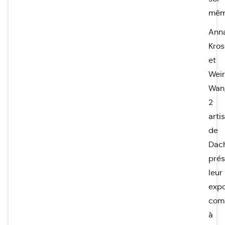
mêm
Ann
Kro
et
Wei
Wan
2
arti
de
Dac
prés
leur
expo
com
à