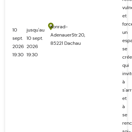
vuln
et
forc
Konrad-
10
jusqu'au
un
AdenauerStr.20,
sept.
10 sept.
esp
85221 Dachau
2026
2026
se
19:30
19:30
crée
qui
invi
à
s'ar
et
à
se
renc
soi-