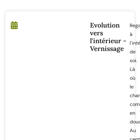
Evolution
Reg
vers
à
l'intérieur -
l'int
Vernissage
de
soi.
Là
où
le
cha
com
en
douc
Au
cent