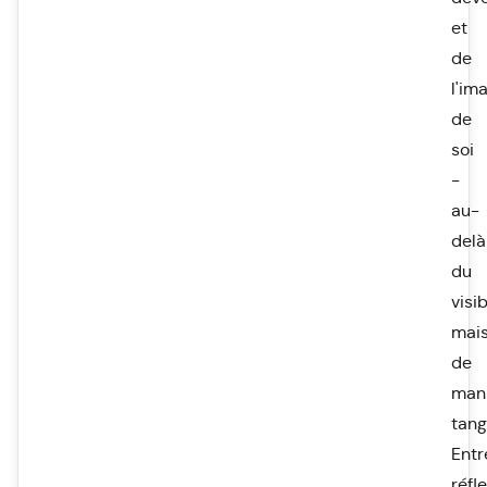
et
de
l'im
de
soi
-
au-
delà
du
visib
mai
de
man
tang
Entr
réfle