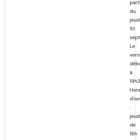
part
du
jeud
10
sep
Le
vern
déb
à
19h3
Hora
d'ou
:
jeud
de
16h