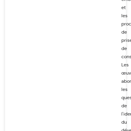
et
les
pro
de
pris
de
cons
Les
œuv
abo
les
ques
de
l'ide
du
dév