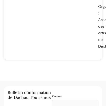
Orga
:
Asso
des
arti
de
Dac
Bulletin d'information
Prénom
de Dachau Tourismus