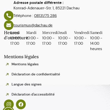
Adresse postale différente :
Konrad-Adenauer-Str. 1, 85221 Dachau
Téléphone :
08131/75 286
tourismus@dachau.de
Heures
Lundi
Mardi
Mercredi
Jeudi
Vendredi
Samedi
d'ouverture
10:00 -
10:00 -
10:00 -
10:00 -
10:00 -
10:00 -
17:00
17:00
17:00
17:00
17:00
14:00
heures
Mentions légales
Mentions légales
Déclaration de confidentialité
Langue des signes
Polski
Déclaration d'accessibilité
Español
Italiano