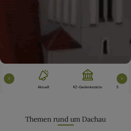
vice
Aktuell
KZ-Gedenkstätte
Schloss 
Themen rund um Dachau