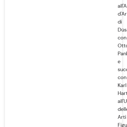
all
d'Ar
di
Düs
con
Ott
Pan
e
suc
con
Karl
Har
all'
dell
Arti
Figu