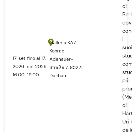
di
Berl
dov
con
i
Galleria KA7,
suo
Konrad-
stud
17. set
fino al 17.
Adenauer-
co
2026
set 2026
Straße 7, 85221
stu
16:00
19:00
Dachau
più
pro
(Me
di
Har
Un'
dell