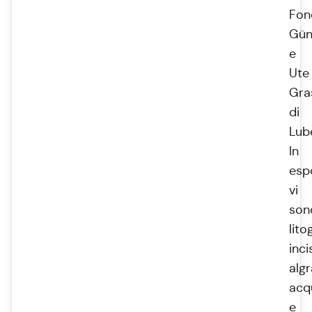
Fon
Gün
e
Ute
Gra
di
Lub
In
esp
vi
son
lito
inci
algr
acqu
e