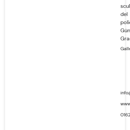
scu
del
pol
Gün
Gra
Gall
info
www.
016