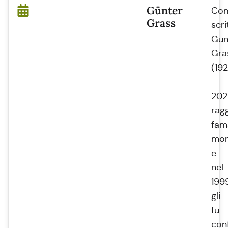
Günter
Co
Grass
scri
Gün
Gra
(19
–
202
rag
fam
mon
e
nel
199
gli
fu
con