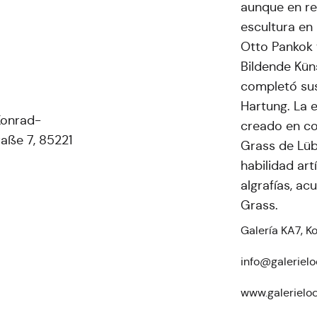
aunque en rea
escultura en
Otto Pankok 
Bildende Kün
completó sus
Hartung. La e
Konrad-
creado en co
aße 7, 85221
Grass de Lüb
habilidad art
algrafías, ac
Grass.
Galería KA7, 
info@galerielo
www.galerielo