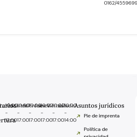
0162/455969
rarios
Asuntos jurídicos
Lunes
10:00
Martes
10:00
Miércoles
10:00
Jueves
10:00
Viernes
10:00
Sábado
10:00
-
-
-
-
-
-
Pie de imprenta
rtura
17:00
17:00
17:00
17:00
17:00
14:00
Política de
privacidad