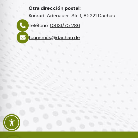
Otra dirección postal:
Konrad-Adenauer-Str. 1, 85221 Dachau
Teléfono:
08131/75 286
tourismus@dachau.de
Polski
Italiano
Français
English