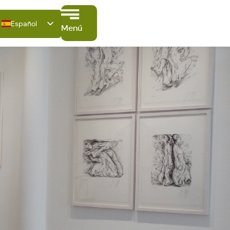
Español
Menú
Deutsch
English
Français
Italiano
Polski