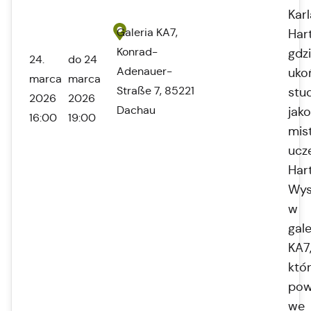
Karl
Galeria KA7,
Har
Konrad-
gdz
24.
do 24
Adenauer-
uko
marca
marca
Straße 7, 85221
stu
2026
2026
Dachau
jako
16:00
19:00
mis
ucz
Har
Wys
w
gale
KA7
któ
pow
we