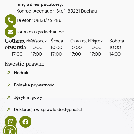
Inny adres pocztowy:
Konrad-Adenauer-Str. 1, 85221 Dachau
Telefon:
08131/75 286
tourismus@dachau.de
Godziny
Poniedziałek
Wtorek
Środa
Czwartek
Piątek
Sobota
otwarcia
10:00 -
10:00 -
10:00 -
10:00 -
10:00 -
10:00 -
17:00
17:00
17:00
17:00
17:00
14:00
Kwestie prawne
Nadruk
Polityka prywatności
Język migowy
Español
Deklaracja w sprawie dostępności
Italiano
Français
English