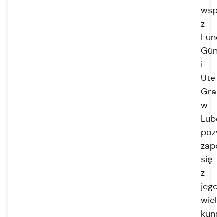
wsp
z
Fun
Gün
i
Ute
Gra
w
Lub
poz
zap
się
z
jeg
wie
kun