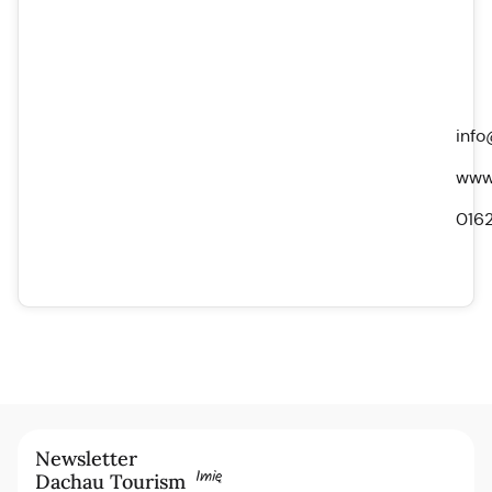
info
www.
016
Newsletter
Imię
Dachau Tourism