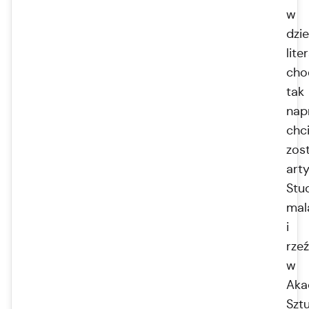
w
dzie
lite
cho
tak
nap
chci
zos
arty
Stu
mal
i
rze
w
Aka
Szt