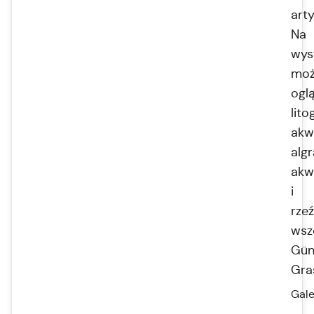
art
Na
wys
moż
ogl
lito
akw
algr
akw
i
rze
wsz
Gün
Gra
Gale