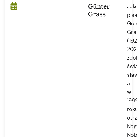
Günter
Jak
Grass
pisa
Gün
Gra
(19
202
zdo
świ
sła
a
w
199
rok
otr
Nag
Nob