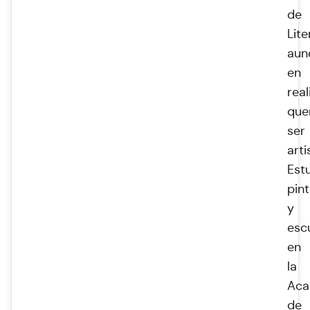
de
Lite
aun
en
rea
que
ser
arti
Est
pin
y
esc
en
la
Aca
de