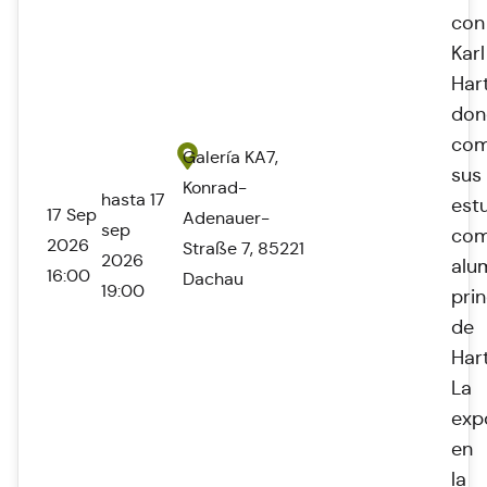
con
Karl
Har
don
com
Galería KA7,
sus
Konrad-
hasta 17
est
17 Sep
Adenauer-
sep
co
2026
Straße 7, 85221
2026
alu
16:00
Dachau
19:00
prin
de
Har
La
exp
en
la