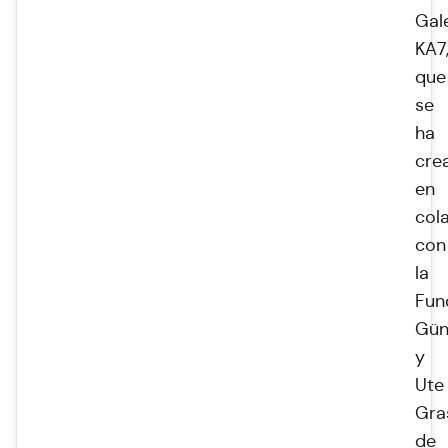
Gal
KA7
que
se
ha
cre
en
col
con
la
Fun
Gün
y
Ute
Gra
de