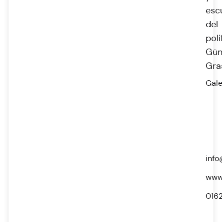
esc
del
poli
Gün
Gra
Gale
info
www.
016