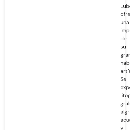
Lüb
ofr
una
imp
de
su
gra
hab
artí
Se
exp
lito
gra
algr
acu
y