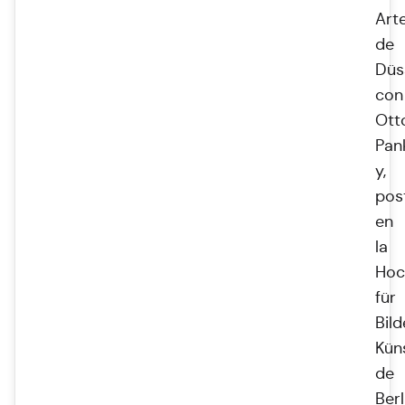
Art
de
Düs
con
Ott
Pan
y,
pos
en
la
Hoc
für
Bil
Kün
de
Berl