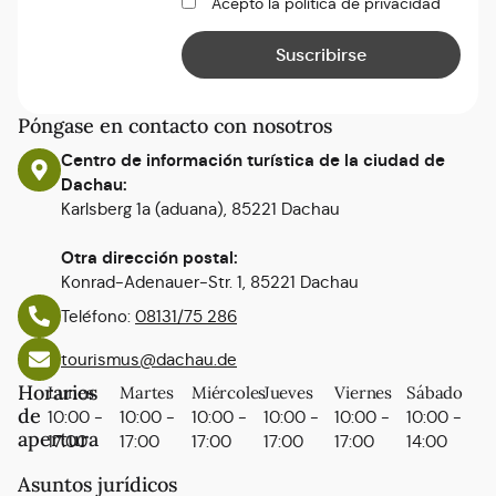
Acepto la política de privacidad
Póngase en contacto con nosotros
Centro de información turística de la ciudad de
Dachau:
Karlsberg 1a (aduana), 85221 Dachau
Otra dirección postal:
Konrad-Adenauer-Str. 1, 85221 Dachau
Teléfono:
08131/75 286
tourismus@dachau.de
Horarios
Lunes
Martes
Miércoles
Jueves
Viernes
Sábado
de
10:00 -
10:00 -
10:00 -
10:00 -
10:00 -
10:00 -
apertura
17:00
17:00
17:00
17:00
17:00
14:00
Asuntos jurídicos