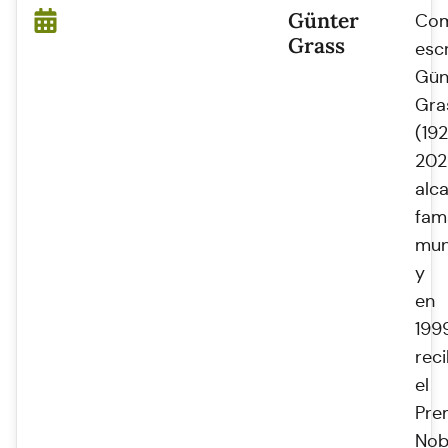
Günter
Co
Grass
escr
Gün
Gra
(19
202
alc
fam
mun
y
en
199
reci
el
Pre
Nob