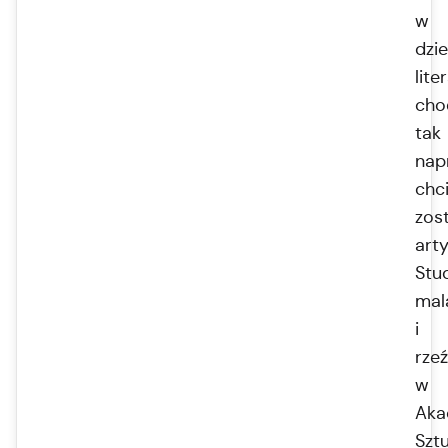
w
dzie
lite
cho
tak
nap
chci
zos
arty
Stu
mal
i
rze
w
Aka
Szt