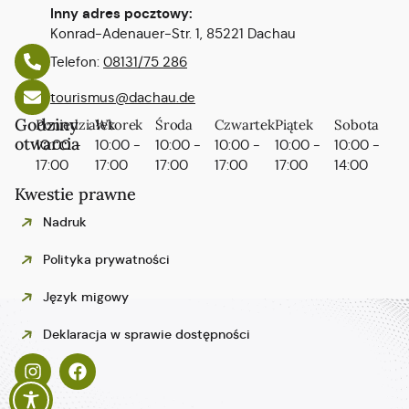
Inny adres pocztowy:
Konrad-Adenauer-Str. 1, 85221 Dachau
Telefon:
08131/75 286
tourismus@dachau.de
Godziny
Poniedziałek
Wtorek
Środa
Czwartek
Piątek
Sobota
otwarcia
10:00 -
10:00 -
10:00 -
10:00 -
10:00 -
10:00 -
17:00
17:00
17:00
17:00
17:00
14:00
Kwestie prawne
Nadruk
Polityka prywatności
Język migowy
Español
Deklaracja w sprawie dostępności
Italiano
Français
English