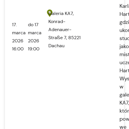
Karl
Galeria KA7,
Har
Konrad-
gdz
17.
do 17
Adenauer-
uko
marca
marca
Straße 7, 85221
stu
2026
2026
Dachau
jako
16:00
19:00
mis
ucz
Har
Wys
w
gale
KA7
któ
pow
we