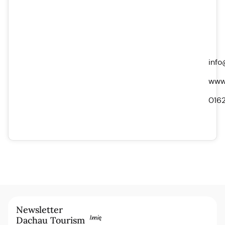
info
www.
016
Newsletter
Imię
Dachau Tourism