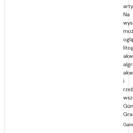
art
Na
wys
moż
ogl
lito
akw
algr
akw
i
rze
wsz
Gün
Gra
Gale