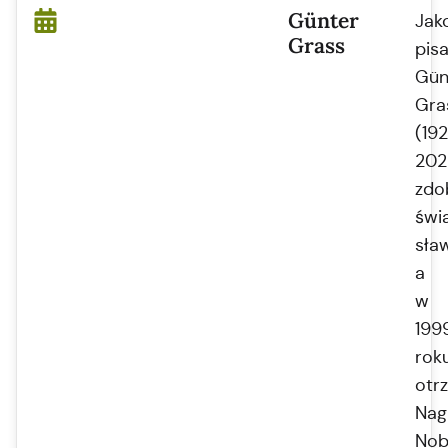
Günter
Jak
Grass
pisa
Gün
Gra
(19
202
zdo
świ
sła
a
w
199
rok
otr
Nag
Nob