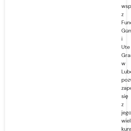
wsp
z
Fun
Gün
i
Ute
Gra
w
Lub
poz
zap
się
z
jeg
wie
kun