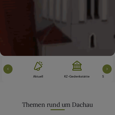
vice
Aktuell
KZ-Gedenkstätte
Schloss 
Themen rund um Dachau